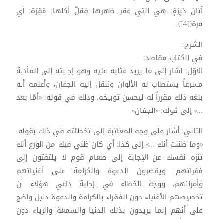
آتان دَيِرَةٍ: هي التي عقر ظهرها فقلّ أكلها: مَقِرَة: أي
مرة([4]) .
الشرح:
في الكتاب مقاصد:
الأوّل: أشار إلى ما يريد عتابه عليه وهو إجابته إلى المأدبة
مسرعاً يستطاب له الألوان وتنقل إليه الجفان، وأعلمه أنه
بلغه ذلك مقرراً له ليحسن توبيخه، وذلك في قوله: «أمّا بعد
...» إلى قوله: «الجفان».
الثاني: أشار على وجه المعاتبة إلى تخطئته في ذلك بقوله:
«وما ظننت أنك ...» إلى كذا: أي كان ظني فيك من الورع أنك
تنزه نفسك عن الإجابة إلى طعام قوم لا يلتفتون إلى
فقراتهم، ويقصرون الدعوة والكرامة على أغنياتهم
وأمرائهم، ووجه الخطاء في إجابة داعي هؤلاء أن
تخصيصهم الأغنياء دون الفقراء بالكرامة والدعوة دليل واضح
على أنهم إنما يريدون بذلك الدنيا والسمعة والرياء دون