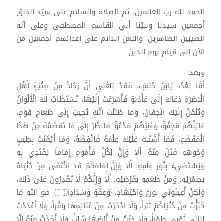
الحمد لله رب العالمين، ثم الصلاة والسلام على سيّد الخلق
أجمعين سيدنا ونبيّنا أبي القاسم المصطفى وعلى آله
الطيبين الطاهرين، واللعن الدائم على اعدائهم أجمعين من
الآن إلى قيام يوم الدين.
وبعد:
أَمَّا بَعْدُ، يَابْنَ حُنَيْفٍ، فَقَدْ بَلَغَنِي أَنَّ رَجُلاً مِنْ فِتْيَةٍ أَهْلِ
الْبَصْرَةِ دَعَاكَ إِلَى مَأْدَبَةٍ فَأَسْرَعْتَ إِلَيْهَا، تُسْتَطَابُ لَكَ الْأَلْوَانُ
وَتُنْقَلُ إِلَيْكَ الْجِفَانُ، وَمَا ظَنَنْتُ أَنَّكَ تُجِيبُ إِلَى طَعَامٍ قَوْمٍ،
عَائِلُهُمْ مَجْفُوٌّ، وَغَنِيُّهُمْ مَدْعُوٌّ. فانظُرْ إِلَى مَا تَقضَمُهُ مِنْ هَذَا
الْمَقْضَمِ، فَمَا أَشْتَبَهَ عَلَيْكَ عِلْمُهُ فَالْفِظُهُ، وَمَا أَيْقَنَتَ بِطِيبٍ
وُجُوهِهِ فَتَلْ مِنْهُ. أَلَا وَإِنَّ لِكُلِّ مَأْمُومِ إِمَاماً يَقْتَدِي بِهِ
وَيَسْتَضِيءُ بِنُورِ عِلْمِهِ. أَلَا وَإِنَّ إِمَامَكُمْ قَدِ اكْتَفَى مِنْ دُنْيَاهُ
بِطِمْرَيْهِ، وَمِنْ طَعْمِهِ بِقُرْصَيْهِ، أَلَا وَإِنَّكُمْ لَا تَقْدِرُونَ عَلَىٰ ذَلِكَ،
وَلَكِنْ أَعِينُونِي بورع وَاجْتِهَادٍ، (وَعِفَّةٍ وَسَدَادٍ)([1]). فو اللهِ مَا
كَنَزْْتُ مِنْ دُنْيَاكُمْ تَبْراً، وَلَا ادْخَرْتُ مِنْ غَنَائِمِهَا وَفْراً، وَلَا أَعْدَدْتُ
لِبَالِي ثَوْبِي طِمْراً، وَلَا حُزْتُ مِنْ أَرْضِهَا شِبْراً، وَلَا أَخَذَتْ مِنْهُ إِلَّا