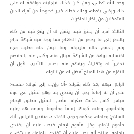
وجه الله تعالى، ومن كان كذلك فإجابته موافقة له على
ذلك ورضى يفعله، وذلك خطاء كبير خصوصاً من أمراء الدين
المتمكنين من إنكار المنكرات.
الثالث: أمره أن يحترز فيما يتفق له أن يقع فيه من ذلك
بالنظر إلى ما يحضر من الطعام فما وجد فيه شبهة حرام
ولم يتحقق حاله فليتركه، وما تيقن حله وطيب وجه
اكتسابه ببراءة عن الشبهة فينال منه، وكنى عنه بالمقضم
تحقيراً له وتقليلاً، ويفهم منه يحسب التأديب الأول أن
التفزه عن هذا المباح أفضل له من تناوله.
الرابع: تبهه بعد ذلك بقوله: «ألا وإن..» إلى قوله: «علمه»:
على أن له إماماً يجب أن يقتدي به، وهو تمثيل في قوة
قياس كامل حذفت صغراه، فأصل التمثيل مطلق الإمام
والمأموم، وعلته كونها إماماً ومأموماً، وفرعه هو (عليه
السلام) وعامله، وحكمه وجوب الاقتداء، وتقدير القياس: أنك
مأموم لإمام، وكل مأموم لإمام فيجب عليه أن يقتدي
بإمامه، وينتج أنه يجب عليك أن تقتدي بإمامك ويستضيء