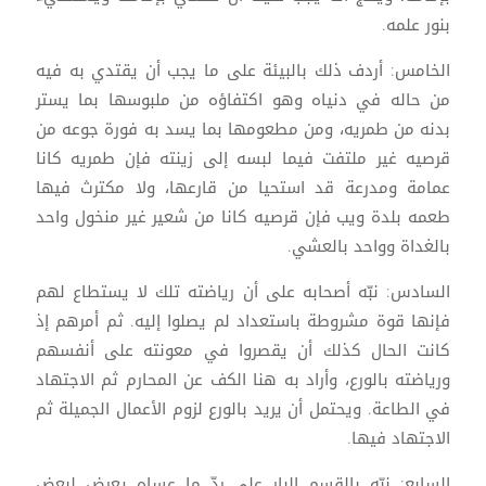
بنور علمه.
الخامس: أردف ذلك بالبيئة على ما يجب أن يقتدي به فيه
من حاله في دنياه وهو اكتفاؤه من ملبوسها بما يستر
بدنه من طمريه، ومن مطعومها بما يسد به فورة جوعه من
قرصيه غير ملتفت فيما لبسه إلى زينته فإن طمريه كانا
عمامة ومدرعة قد استحيا من قارعها، ولا مكترث فيها
طعمه بلدة ويب فإن قرصيه كانا من شعير غير منخول واحد
بالغداة وواحد بالعشي.
السادس: نبّه أصحابه على أن رياضته تلك لا يستطاع لهم
فإنها قوة مشروطة باستعداد لم يصلوا إليه. ثم أمرهم إذ
كانت الحال كذلك أن يقصروا في معونته على أنفسهم
ورياضته بالورع، وأراد به هنا الكف عن المحارم ثم الاجتهاد
في الطاعة. ويحتمل أن يريد بالورع لزوم الأعمال الجميلة ثم
الاجتهاد فيها.
السابع: نبّه بالقسم البار على ردّ ما عساه يعرض لبعض