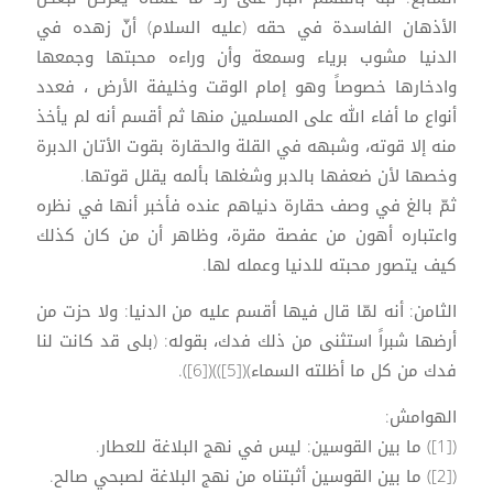
الأذهان الفاسدة في حقه (عليه السلام) أنّ زهده في
الدنيا مشوب برياء وسمعة وأن وراءه محبتها وجمعها
وادخارها خصوصاً وهو إمام الوقت وخليفة الأرض ، فعدد
أنواع ما أفاء الله على المسلمين منها ثم أقسم أنه لم يأخذ
منه إلا قوته، وشبهه في القلة والحقارة بقوت الأتان الدبرة
وخصها لأن ضعفها بالدبر وشغلها بألمه يقلل قوتها.
ثمّ بالغ في وصف حقارة دنياهم عنده فأخبر أنها في نظره
واعتباره أهون من عفصة مقرة، وظاهر أن من كان كذلك
كيف يتصور محبته للدنيا وعمله لها.
الثامن: أنه لمّا قال فيها أقسم عليه من الدنيا: ولا حزت من
أرضها شبراً استثنى من ذلك فدك، بقوله: (بلى قد كانت لنا
فدك من كل ما أظلته السماء)([5]))([6]).
الهوامش:
([1]) ما بين القوسين: ليس في نهج البلاغة للعطار.
([2]) ما بين القوسين أثبتناه من نهج البلاغة لصبحي صالح.