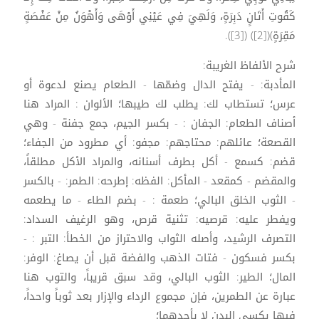
كَقُوتِ أَتَانٍ دَبِرَةٍ، وَلَهِيَ فِي عَيْنِي أَوْهَى وَأَهْوَنُ مِنْ عَفْصَةٍ
مَقِرَةٍ)([2]) ([3]).
شرح الألفاظ الغريبة:
المأدبة: - يفتح الدال وضمّها - الطعام يصنع لدعوة أو
عرس؛ تستطاب لك: يطلب لك طيبها؛ الألوان : المراد هنا
أصناف الطعام: الجفان : - بكسر الجيم، جمع جفنة - وهي
القصعة؛ عائلهم: محتاجهم: مجفو: أي مطرود من الجفاء؛
قضم: كسمع - أكل بطرف أسنانه، والمراد الأكل مطلقاً،
والمقضم - كمقعد - المأكل: الفظه: إطرحه: الطمر: - بالكسر
- الثوب الخلق البالي؛ طعمة : - بضم الطاء - ما يطعمه
ويفطر عليه: قرصيه: تثنية قرص، وهو الرغيف السداد:
التصرف الرشيد، وأصله الثواب والاحتراز من الخطأ: التبر : -
بكسر فسكون - فتات الذهب والفضة قبل أن يصاغ: الوفر:
المال؛ الطير: الثوب البالي، وقد سبق قريباً، والتوب هنا
عبارة عن الطمرين، فإن مجموع الرداء والإزار بعد ثوباً واحداً،
فيها يكسى البدن لا بأحدهما؛