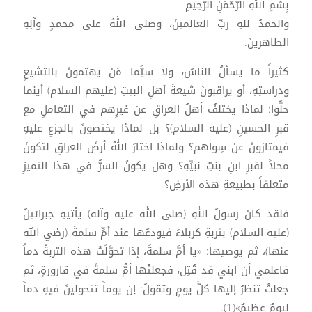
بِسْمِ اللهِ الرَّحْمَنِ الرَّحِيمِ
والحمدُ للهِ ربِّ العالمينَ، وصلى اللهُ على محمدٍ وآلِهِ
الطاهرينَ.
كثيراً ما يسألُ الناسُ، ولا سيَّما مَن يهتمونَ بالتشيعِ
ودراستِهِ، أو يراقبونَ شيعةَ أهلِ البيتِ (عليهم السلام) أينما
حلُّوا: لماذا يختلفُ أهلُ العراقِ عن غيرِهم في التعاملِ مع
قبرِ الحسينِ (عليه السلام)؟ بل لماذا يختصونَ بالجزعِ عليهِ
فيمتازونَ عن سِواهم؟ ولماذا اختارَ اللهُ أرضَ العراقِ لتكونَ
محلاً لقبرِ ابنِ بنتِ نبيِّهِ؟ وهل يكونُ السرُّ في هذا التميزِ
متعلقاً بطبيعةِ هذه الأرضِ؟
فلقد كان رسولُ اللهِ (صلى الله عليه وآله) يأتيهِ جبرائيلُ
(عليه السلام) بتربةِ كربلاءَ فيودعُها عند أمِّ سلمةَ (رضي الله
عنها)، ثم يوصيها: «يا أمَّ سلمةَ، إذا تحوَّلَتْ هذه التربةُ دماً
فاعلمي أن ابني قد قُتِل، فجعلتْها أمُّ سلمةَ في قارورةٍ، ثم
جعلتْ تنظرُ إليها كلَّ يومٍ وتقولُ: إن يوماً تتحولينَ فيهِ دماً
ليومٌ عظيمٌ»(1).