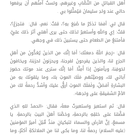
أهل القبائلِ من النُّصَّابِ وغيرِهم، ولستُ آمنُهم أن يرفعوا
حالي عند ولدِ سليمانَ فيُمثِّلوا بي .
قال لي: أفمَا تذكرُ ما صُنِعَ بهِ؟، قلتُ: نعم، قال: فتجزعُ؟،
قلتُ: إي واللهِ وأستعبرُ لذلكَ حتى يرى أهلي أثرَ ذلكَ عليَّ،
فأمتنعُ من الطعامِ حتى يستبينَ ذلك في وجهي.
قال: «رَحِمَ اللهُ دمعتَك! أمَا إنَّك من الذينَ يُعَدُّونَ من أهلِ
الجزعِ لنا، والذين يفرحونَ لفرحِنا، ويحزنونَ لحزنِنا، ويخافونَ
لخوفِنا، ويأمنونَ إذا أَمِنَّا. أمَا إنَّك سترى عند موتكَ حضورَ
آبائي لكَ، ووصيَّتَهم مَلَكَ الموتِ بكَ، وما يلقونَكَ بهِ من
البشارةِ أفضلُ، ولَمَلَكُ الموتِ أرقُّ عليكَ وأشدُّ رحمةً لكَ من
الأمِّ الشفيقةِ على ولدِها«.
قال: ثم استعبرَ واستعبرتُ معهُ، فقال: «الحمدُ للهِ الذي
فضَّلنا على خلقِهِ بالرحمةِ، وخصَّنا أهلَ البيتِ بالرحمةِ. يا
مسمعُ، إنَّ الأرضَ والسماءَ لتبكيانِ منذُ قُتِلَ أميرُ المؤمنينَ
(عليه السلام) رحمةً لنا، وما بكى لنا من الملائكةِ أكثرُ، وما