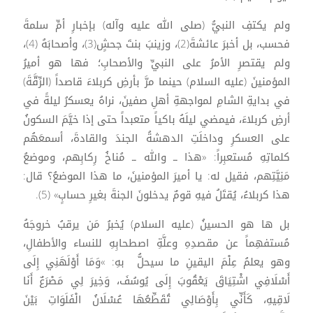
ولم يكتفِ النبيُّ (صلى الله عليه وآله) بإخبارِ أمِّ سلمةَ
فحسب، بل أخبرَ عائشةَ(2)، وزينبَ بنتَ جحشٍ(3)، وأصحابَهُ (4)،
ولم يقتصرِ الأمرُ على النبيِّ والأصحابِ؛ فها هو أميرُ
المؤمنينَ (عليه السلام) حينما مرَّ بأرضِ كربلاءَ قاصداً (الرِّقَّةَ)
في بدايةِ الشامِ لمواجهةِ أهلِ صفينَ، نراهُ يعسكرُ ليلةً في
أرضِ كربلاءَ، فيمضي ليلَهُ باكياً متعبداً حتى إذا خيَّمَ السكونُ
على العسكرِ وداخلَتِ الدهشةُ الجندَ والقادةَ، أسمعَهُم
كلماتِهِ مُستعبِراً: «هذا ــ والله ــ مُناخُ رِكابِهم، وموضعُ
مَنِيَّتِهم، فقيل له: يا أميرَ المؤمنينَ، ما هذا الموضعُ؟ قال:
هذا كربلاءُ، يُقتَلُ فيهِ قومٌ يدخلونَ الجنةَ بغيرِ حسابٍ» (5).
بل ها هو الحسينُ (عليه السلام) يُخبرُ مَن يرقبُ خروجَهُ
مُستفهِماً عن مقصدِهِ وعلَّةِ اصطحابِهِ للنساء والأطفالِ،
وهو يعلمُ عِلْمَ اليقينِ ما سيحلُّ بهِ: »وَمَا أَوْلَهَنِي إِلَى
أَسْلَافِي اشْتِيَاقَ يَعْقُوبَ إِلَى يُوسُفَ، وَخِيرَ لِي مَصْرَعٌ أَنَا
لَاقِيهِ، كَأَنِّي بِأَوْصَالِي تُقَطِّعُهَا عُسْلَانُ الْفَلَوَاتِ بَيْنَ