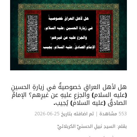
هل لأهل العراقِ خصوصيةٌ في زيارةِ الحسينِ
(عليه السلام) والجزعِ عليهِ عن غيرِهم؟ الإمامُ
الصادقُ (عليه السلام) يُجيب.
553 مشاهدة
| تم اضافته بتاريخ 25-06-2026
بقلم: السيدِ نبيلِ الحسنيِّ الكربلائيِّ