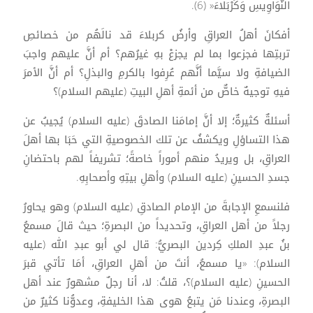
النَّوَاوِيسِ وَكَرْبَلَاءَ« (6).
أفكانَ أهلُ العراقِ وأرضُ كربلاءَ قد نالَهُم من خصائصِ
تربتِها فجزعوا بما لم يجزعْ بهِ غيرُهم؟ أم أنَّ عليهم واجبَ
الضيافةِ ولا سيَّما أنَّهم عُرِفوا بالكرمِ والبذلِ؟ أم أنَّ الأمرَ
فيهِ توجيهٌ خاصٌّ من أئمةِ أهلِ البيتِ (عليهم السلام)؟
أسئلةٌ كثيرةٌ؛ إلا أنَّ إمامَنا الصادقَ (عليه السلام) يُجيبُ عن
هذا التساؤلِ ويكشفُ عن تلك الخصوصيةِ التي حَبَا بها أهلَ
العراقِ، بل ويريدُ منهم أموراً خاصةً؛ تشريفاً لهم باحتضانِ
جسدِ الحسينِ (عليه السلام) وأهلِ بيتِهِ وأصحابِهِ.
فلنسمعِ الإجابةَ من الإمام الصادقِ (عليه السلام) وهو يحاورُ
رجلاً من أهل العراقِ، وتحديداً من البصرةِ؛ حيث قالَ مسمعُ
بنُ عبدِ الملكِ كِردين البصريُّ: قال لي أبو عبدِ الله (عليه
السلام): «يا مسمعُ، أنتَ من أهلِ العراقِ، أمَا تأتي قبرَ
الحسينِ (عليه السلام)؟، قلتُ: لا، أنا رجلٌ مشهورٌ عند أهل
البصرةِ، وعندنا مَن يتبعُ هوى هذا الخليفةِ، وعدوُّنا كثيرٌ من