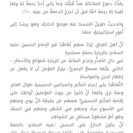
رقأَتْ دموعُ الملائكةِ منذُ قُتِلْنا، وما بكى أحدٌ رحمةً لنا ولِمَا
لَقِينَا إلا رَحِمَهُ اللهُ قبلَ أن تخرجَ الدمعةُ من عينِهِ...»(7).
والحديثُ طويلٌ اقتبسنا منه موضعَ الحاجةِ، وهو يرشدُ إلى
أمورٍ استراتيجيةٍ، منها:
أنَّ أهلَ العراقِ يُرادُ منهم تَعَاهُدُ قبرِ الإمامِ الحسينِ (عليه
السلام) بالزيارةِ بصفةٍ مستمرةٍ.
في حالِ التعذُّرِ وعَدَمِ المكنةِ من الزيارةِ للموانعِ والأخطارِ—
كالتي بيَّنَها مسمعٌ البصريُّ—يلزمُ المؤمنَ أن لا يغفلَ عن
إظهارِ الحزنِ والمواساةِ.
التَّعَاهُدُ على إحياءِ المآتمِ والمجالسِ الحسينيةِ طوالَ العامِ،
ومنهُ نرى واقِعاً أنَّ كثيراً من بيوتِ المؤمنينَ تُواظبُ على
إقامةِ المأتمِ الحسينيِّ؛ فمنهم مَن يقيمُهُ كلَّ يومٍ، ومنهم
في الأسبوعِ مرةً، ومنهم في الشهرِ، ومنهم في السنةِ،
وهو أمرٌ مشهودٌ مستغنٍ عن الشواهدِ.
أنَّ يكونَ الجازعُ على الحسينِ (عليه السلام) بالصفةِ
الوجدانيةِ والعمليةِ التي بيَّنَها مسمعٌ البصريُّ؛ لينالَ تلك