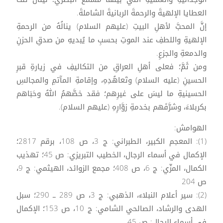
العطايا الإلهيةَ والرحمةَ الربانيةَ الشاملةَ.
إنَّ المحبَّ لأهلِ البيتِ (عليهم السلام) ينالُهُ من الرحمةِ
الإلهيةِ واللطفِ عند الموتِ بحسبِ ما يُبديهِ من صدقِ الحزنِ
والدمعةِ والجزعِ.
ومن ثَمَّ؛ فعلى أهلِ العراقِ من التكاليفِ في زيارةِ قبرِ
الحسينِ (عليه السلام) وتَعاهُدِهِ، وإقامةِ المآتمِ والمجالسِ
الحسينيةِ ما ليسَ على غيرِهم؛ فقد خصَّهمُ اللهُ وحَبَاهم
بكربلاءَ، وشرَّفَهم بخدمةِ زوَّارِهِ (عليهم السلام).
الهوامش:
(1): المعجم الكبير، الطبراني: ج 3، ص 108، برقم 2817؛
الإكمال في أسماء الرجال، الخطيب التبريزي: ص 45؛ تهذيب
الكمال، المزّي: ج 6، ص 408؛ مجمع الزوائد، الهيثمي: ج 9،
ص 204
(2): سير أعلام النبلاء، الذهبي: ج 3، ص 289 ــ 290؛ سبل
الهدى والرشاد، الصالحي الشامي: ج 10، ص 153؛ الإكمال
في أسماء الرجال: ص 45.