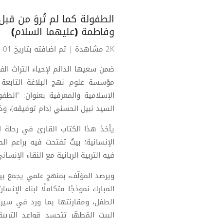
الطفولة كما لم تُروَ من ق
وفاطمة (عليهما السلام)
2K مشاهدة
| تم اضافته بتاريخ 01-12-2025
ضمن سعيها الدائم لإحياء التراث ال
مؤسسة علوم نهج البلاغة التابعة ل
الإسلامية والمعرفية بعنوان: "الط
السيد نبيل الحسني (دام توفيقه)، وذ
يأخذ هذا الكتاب القارئ في رحلة اس
الإنسانية؛ بيتٌ تفتحت فيه براعم ا
فيه التربية الربانية مع النقاء الإنس
ويرصد المؤلّف، بمنهج علمي يجمع بي
المبارك نموذجًا متكاملًا لبناء الإن
الطفل، ومقارنتها بما ورد في سيرة
البيت المُطهّر تتجسد قواعد التربية