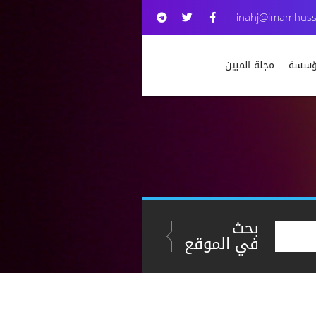
inahj@imamhuss
مؤسسة
مجلة المبين
بحث
في الموقع