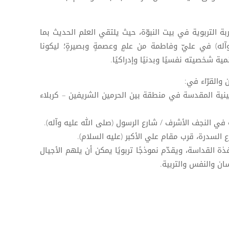
جربة التربوية في بيت النبوّة، حيث يلتقي العلم الحديث بما
آله) في عليّ وفاطمة من علمٍ وعصمةٍ وبصيرةٍ؛ ليكونا
ة شخصيته نفسيًا وبدنيًا وإدراكيًا.
 والقرّاء في:
حسينية المقدسة في منطقة بين الحرمين الشريفين – كربلاء
 في النجف الأشرف / شارع الرسول (صلى الله عليه وآله).
السدرة، قرب مقام علي الأكبر (عليه السلام).
ذة القداسة، ويقدّم نموذجًا تربويًا يمكن أن يلهم الأجيال
ن والنفس والتربية.