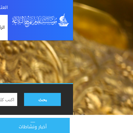
العت
الر
بحث
أخبار ونشاطات