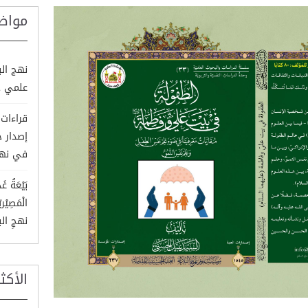
مواض
نهج الب
علمي ج
قراءات
إصدار 
في نهج
بَيْعَةُ غَ
الْمَصِيْ
نهجِ الب
الأكث