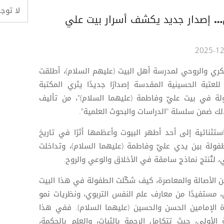
لا توج
بل… إصدار جديد يكشف أسرار بيت علي
فكري والروحي لمدرسة أهل البيت (عليهم السلام)، أطلقت
لعتبة الحسينية المقدسة إصدارًا جديدًا يثري المكتبة
فولة في بيت عليّ وفاطمة (عليهما السلام)"، من تأليف
لك ضمن سلسلة "الدراسات والبحوث العلمية".
تثنائية إلى أحد أطهر البيوت وأعظمها أثرًا في تاريخ
لطفولة بين يدي عليّ وفاطمة (عليهما السلام)، وتداخلت
اني، لتُنتج نماذج سامقة في الأخلاق والوعي والروح.
ن الأصالة والمعاصرة، كيف شكّلت الطفولة في هذا البيت
سان، مستفيدًا من معارف علم النفس التربوي، ونظريات نمو
 الإمامين الحسن والحسين (عليهما السلام). ففي هذا
 الأولى، حيث تتكامل الرحمة بالثبات، والعلم بالحكمة،