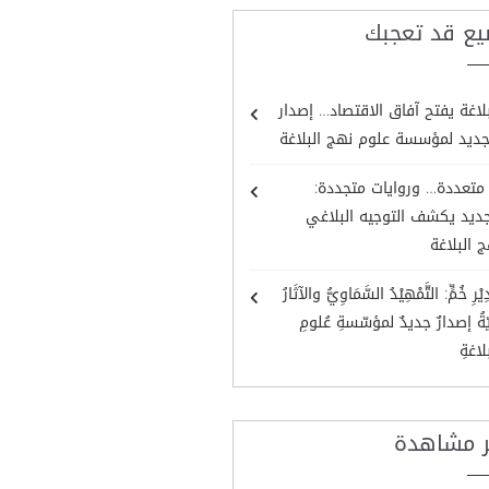
يع قد تعجبك
لاغة يفتح آفاق الاقتصاد… إصدار
ديد لمؤسسة علوم نهج البلاغة
 متعددة… وروايات متجددة:
جديد يكشف التوجيه البلاغي
 البلاغة
دِيْرِ خُمٍّ: التَّمْهِيْدُ السَّمَاوِيُّ والآثَارُ
ريّةُ إصدارٌ جديدٌ لمؤسّسةِ عُلومِ
لاغةِ
ر مشاهدة