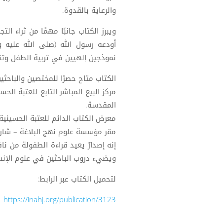
والرعاية بالقدوة.
ويبرز الكتاب جانبًا مهمًا من ثراء الت
أودعه رسول الله (صلى الله عليه و
نموذجين إلهيين في تربية الطفل وتنمي
الكتاب متاح حصرًا للمختصين والباحثين
مركز البيع المباشر التابع للعتبة ال
المقدسة.
معرض الكتاب الدائم للعتبة الحسينية
مقر مؤسسة علوم نهج البلاغة – شارع 
إنه إصدارٌ يعيد قراءة الطفولة من ناف
ويضيء دروب الباحثين في علوم الإنسا
لتحميل الكتاب عبر الرابط:
https://inahj.org/publication/3123