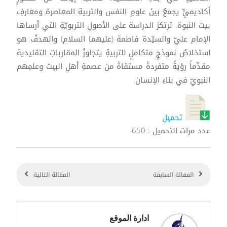
أكاديميٍّ يجمعُ بينَ علومِ النفس والتربية المعاصرة ومعارفِ
بيت النبوة. ترتكز الدراسة على الأصولِ التربويّةِ التي أرساها
الإمام عليّ والسيّدة فاطمة (عليهما السلام) والهدفُ هو
استخلاصُ نموذجٍ متكاملٍ للتربيةِ يتجاوزُ المقارباتِ التقليدية
مقدِّماً رؤيةً متفردةً مستقاةً من عصمةِ أهلِ البيت وعلمِهم
النبويّ في بناءِ الإنسان.
تحميل
عدد مرات التحميل : 650
المقالة السابقة
المقالة التالية
ادارة الموقع