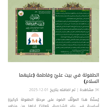
الطفولة في بيت عليّ وفاطمة (عليهما
السلام)
3K مشاهدة
| تم اضافته بتاريخ 01-12-2025
يُسلّطُ هذا المؤلَّفُ الضوءَ على مرحلةِ الطفولة كركيزةٍ
أساسيةٍ في بناءِ الشخصية، مُعالجًا إياها من منظورٍ