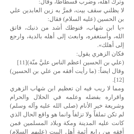
وترك أهله، وضرب قسطاطاً، وقال:
لا يظلني سقف بيت، فمرَّ به زين العابدين علي
بن الحسين (عليه السلام) فقال:
«يا ابن شهاب، قنوطك أشد من ذنبك، فاتق
الله، وأستغفره، وابعث إلى أهله بالدية، وارجع
إلى أهلك».
فكان الزهري يقول:
(علي بن الحسين اعظم الناس عليَّ منّة)[11]
وقال ايضاً: (ما رأيت أفقه من علي بن الحسين)
[12].
ومما لا ريب فيه ان تعظيم ابن شهاب الزهري
واقراره بفضله وعلمه في الحلال والحرام
وشريعة خير الأنام (صلى الله عليه وآله وسلم)
لم تكن تملقاً ولا تزلفاً وانما هو واقع الحال الذي
كانت عليه المدينة ومكة وبلاد المسلمين فمن
أفقه من رابع أئمة أهل البيت (عليهم السلام)