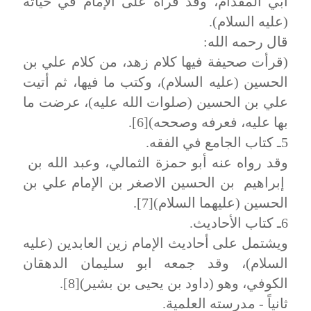
ابي المقدام، وقد قرأه على الإمام في حياته
(عليه السلام).
قال رحمه الله:
(قرأت صحيفة فيها كلام زهد، من كلام علي بن
الحسين (عليه السلام)، وكتب ما فيها، ثم أتيت
علي بن الحسين (صلوات الله عليه)، عرضت ما
بها عليه، فعرفه وصححه)[6].
5ـ كتاب الجامع في الفقه.
وقد رواه عنه أبو حمزة الثمالي، وعبد الله بن
إبراهيم بن الحسين الاصغر بن الإمام علي بن
الحسين (عليهما السلام)[7].
6ـ كتاب الأحاديث.
ويشتمل على أحاديث الإمام زين العابدين (عليه
السلام)، وقد جمعه ابو سليمان الدهقان
الكوفي، وهو (داود بن يحيى بن بشير)[8].
ثانياً - مدرسته العلمية.