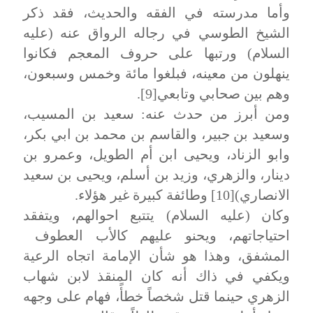
وأما مدرسته في الفقه والحديث، فقد ذكر
الشيخ الطوسي في رجاله الرواق عنه (عليه
السلام) ورتبها على حروف المعجم فكانوا
ينهلون من معينه، فبلغوا مائة وخمس وسبعون،
وهم بين صحابي وتابعي[9].
ومن أبرز من حدث عنه: سعيد بن المسيب،
وسعيد بن جبير، والقاسم بن محمد بن ابي بكر،
وابو الزناد، ويحيى ابن أم الطويل، وعمرو بن
دينار، والزهري، وزيد بن أسلم، ويحيى بن سعيد
الانصاري)[10] وطائفة كبيرة غير هؤلاء.
وكان (عليه السلام) يتتبع احوالهم، ويتفقد
احتياجاتهم، ويحنو عليهم كالأب العطوف
المشفق، وهذا هو شأن الإمامة اتجاه الرعية
ويكفي في ذاك أنه كان المنقذ لابن شهاب
الزهري حينما قتل شخصاً خطأً، فهام على وجهه