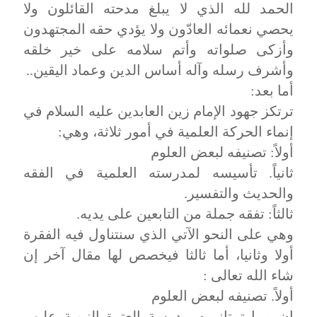
الحمد لله الذي لا يبلغ مدحته القائلون ولا
يحصي نعمائه العادّون ولا يؤدي حقه المجتهدون
وأزكى صلواته وأتم سلامه على خير خلقه
وأشرف رسله وآله أساس الدين وعماد اليقين..
أما بعد:
ترتكز جهود الإمام زين العابدين عليه السلام في
إنماء الحركة العلمية في أمور ثلاثة، وهي:
أولاً: تصنيفه لبعض العلوم
ثانياً. تأسيسه لمدرسته العلمية في الفقه
والحديث والتفسير.
ثالثاً: تفقه جملة من التابعين على يديه.
وهي على النحو الآتي الذي سنتناول فيه الفقرة
أولا وثانيا، أما ثالثا فيخصص لها مقال آخر إن
شاء الله تعالى :
أولاً. تصنيفه لبعض العلوم
إن مما تمتاز به مدرسة العترة النبوية عليهم