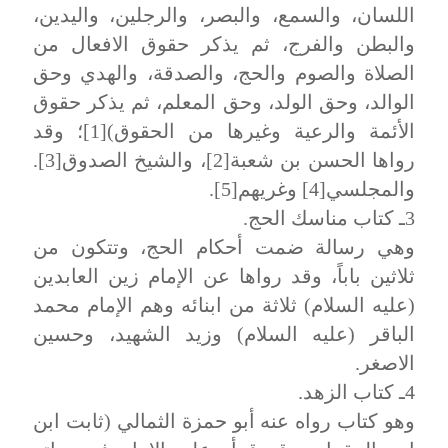
اللسان، والسمع، والبصر، والرجلين، واليدين،
والبطن والفرج، ثم يذكر حقوق الافعال من
الصلاة والصوم والحج، والصدقة، والهدي وحق
الوالد، وحق الولد، وحق المعلم، ثم يذكر حقوق
الأئمة والرعية وغيرها من الحقوق)[1]؛ وقد
رواها الحسن بن شعبة[2]، والشيخ الصدوق[3].
والمجلسي[4] وغريهم[5].
3ـ كتاب مناسك الحج.
وهي رسالة ضمت أحكام الحج، وتتكون من
ثلاثين باباً، وقد رواها عن الإمام زين العابدين
(عليه السلام) ثلاثة من ابنائه وهم الإمام محمد
الباقر (عليه السلام) وزيد الشهيد، وحسين
الاصغر.
4ـ كتاب الزهد.
وهو كتاب رواه عنه أبو حمزة الثمالي (ثابت ابن