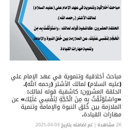
مباحث أخلاقية وتنموية في عهد الإمام علي
(عليه السلام) لمالك الأشتر (رحمه الله).
الحلقة العشرون: كاشفية قوله لمالك:
«واسْتَوْثَقْتُ بِه مِنَ الْحُجَّةِ لِنَفْسِي عَلَيْكَ» عن
الملازمة بين خُلق النبوة والإمامة وتنمية
مهارات القيادة.
2K مشاهدة
| تم اضافته بتاريخ 03-04-2025