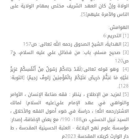
الولاة وإنْ كان العهد الشريف مختص بمهام الولاية على
الناس والآمرة عليهم[5].
الهوامش:
[1] التحريم:6
[2] الهداية، الشيخ الصدوق رحمه الله تعالى: ص157
[3] صحيح مسلم، باب: من فضائل علي عليه السلام، ج7
ص120
[4] وهو قوله تعالى:{لَقَدْ جَاءَكُمْ رَسُولٌ مِنْ أَنْفُسِكُمْ عَزِيزٌ
عَلَيْهِ مَا عَنِتُّمْ حَرِيصٌ عَلَيْكُمْ بِالْمُؤْمِنِينَ رَءُوفٌ رَحِيمٌ} [التوبة:
128].
[5] لمزيد من الإطلاع ، ينظر : فقه صناعة الإنسان ، الأوامر
والنواهي في عهد الإمام علي(عليه السلام) لمالك
الاشتر(رحمه الله) ، دراسة في ضوء أصول الفقه والأخلاق ،
السيد نبيل الحسني، ص188- 190/ مع بعض الإضافة، إصدار:
مؤسسة علوم نهج البلاغة - العتبة الحسينية المقدسة ، ط
دار الوارث كربلاء المقدسة 2023م