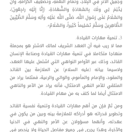
وجَمِيلِ الأَثَرِ فِي الْبِلَادِ، وتَمَامِ النِّعْمَةِ، وتَضْعِيفِ الْكَرَامَةِ، وأَنْ
يَخْتِمَ لِي ولَكَ بِالسَّعَادَةِ والشَّهَادَةِ، {إِنَّا إِلَيْه راجِعُونَ}،
والسَّلَامُ عَلَى رَسُولِ اللَّه، صَلَّى اللَّه عَلَيْه وآلِه وسَلَّمَ الطَّيِّبِينَ
الطَّاهِرِينَ وسَلَّمَ تَسْلِيماً كَثِيراً، والسَّلَامُ».
3ـ تنمية مهارات القيادة.
مما لا ريب فيه أن العهد الشريف لمالك الاشتر هو بمجملة
منهاجا متكاملا في تنمية مهارات القيادة وصناعة الإنسان
القائد، وذلك عبر الأوامر النواهي التي اشتمل عليها العهد،
ولاسيما بيانه (عليه السلام) عن الملازمة بين القائد
والمقود، والإمام والمأموم، والوالي والرعية، فمثلما يراد من
المتلقي للأمر النهي الامتثال، فأنه يراد من الآمر والناهي
الامتثال أيضا لما كلف به من مهام القيادة.
ومن ثمّ فإن من أهم مهارات القيادة وتنمية نفسية القائد
وتطوير قدراته هو أدراكه للملازمة بينه وبين من يكون في
عهدته، وأنهما مسؤولان عن الأمر والنهي في الدنيا
والآخرة، وهذا يجري في جميع مفاصل الحياة ولا ينحصر في