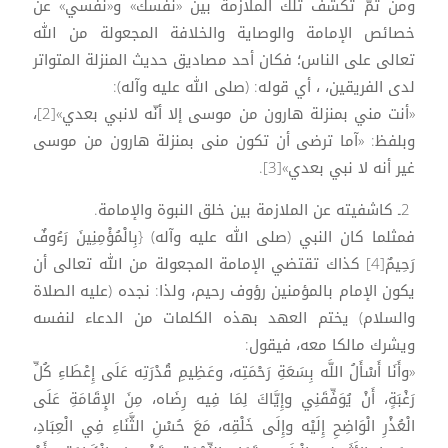
ومن ثمّ تكشف تلك الملازمة بين «نفسك» و«نفسي» عن
خصائص الإمامة والوصاية والخلافة المجعولة من الله
تعالى على الناس؛ فكان أحد مصاديق حديث المنزلة المتواتر
لدى الفريقين، ، أي قوله: (صلى الله عليه وآله):
«أنت مني بمنزلة هارون من موسى إلا أنّه لانبي بعدي»[2]،
وبلفظ: «آما ترضى أن تكون منى بمنزلة هارون من موسى
غير أنه لا نبي بعدي»[3].
2ـ كاشفيته عن الملازمة بين خلق النبوة والإمامة.
فمثلما كان النبي (صلى الله عليه وآله) {بِالْمُؤْمِنِينَ رَءُوفٌ
رَحِيمٌ[4] كذاك تقتضي الإمامة المجعولة من الله تعالى أن
يكون الإمام بالمؤمنين رؤوف رحيم، ولذا: نجده (عليه الصلاة
والسلام) يختم العهد بهذه الكلمات من الدعاء لنفسه
ويشرك مالكا معه، فيقول:
«وأَنَا أَسْأَلُ اللَّه بِسَعَةِ رَحْمَتِه، وعَظِيمِ قُدْرَتِه عَلَى إِعْطَاءِ كُلِّ
رَغْبَةٍ، أَنْ يُوَفِّقَنِي وإِيَّاكَ لِمَا فِيه رِضَاه، مِنَ الإِقَامَةِ عَلَى
الْعُذْرِ الْوَاضِحِ إِلَيْه وإِلَى خَلْقِه، مَعَ حُسْنِ الثَّنَاءِ فِي الْعِبَادِ،