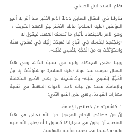
بقلم: السيد نبيل الحسني.
تناولنا في المقال السابق دلالة الأمر الأخير مما أمّر به أمير
المؤمنين (عليه السلام) مالك الأشتر عِبْر العهد الشريف ،
وهو الأمر بالاَجتهاد بأتباع ما تضمنه العهد، فيقول له:
«وتَجْتَهِدَ لِنَفْسِكَ فِي اتِّبَاعِ مَا عَهِدْتُ إِلَيْكَ فِي عَهْدِي هَذَا،
واسْتَوْثَقْتُ بِه مِنَ الْحُجَّةِ لِنَفْسِي عَلَيْكَ».
وبينا معنى الاجتهاد واثره في تنمية الذات، وفي هذا
المقال نتوقف عند قوله (عليه السلام): «واسْتَوْثَقْتُ بِه مِنَ
الْحُجَّةِ لِنَفْسِي عَلَيْكَ» وكاشفيته عن بعض الأمور المتعلقة
بالإمامة، فضلا عن بيانه لأحد الأدوات المهمة في تنمية
مهارات القيادة، وهي على النحو الآتي:
1ـ كاشفيته عن خصائص الإمامة.
إنّ من خصائص الإمام المجعول من الله تعالى في هذا
المنصب، أن يكون في سجاياها كرسول الله (صلى الله عليه
واله) ولاسيما في رحمته ورأفته بالمؤمنين.