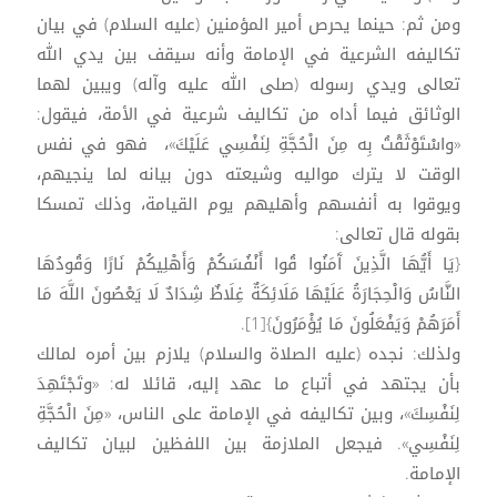
ومن ثم: حينما يحرص أمير المؤمنين (عليه السلام) في بيان
تكاليفه الشرعية في الإمامة وأنه سيقف بين يدي الله
تعالى ويدي رسوله (صلى الله عليه وآله) ويبين لهما
الوثائق فيما أداه من تكاليف شرعية في الأمة، فيقول:
«واسْتَوْثَقْتُ بِه مِنَ الْحُجَّةِ لِنَفْسِي عَلَيْكَ»، فهو في نفس
الوقت لا يترك مواليه وشيعته دون بيانه لما ينجيهم،
ويوقوا به أنفسهم وأهليهم يوم القيامة، وذلك تمسكا
بقوله قال تعالى:
{يَا أَيُّهَا الَّذِينَ آَمَنُوا قُوا أَنْفُسَكُمْ وَأَهْلِيكُمْ نَارًا وَقُودُهَا
النَّاسُ وَالْحِجَارَةُ عَلَيْهَا مَلَائِكَةٌ غِلَاظٌ شِدَادٌ لَا يَعْصُونَ اللَّهَ مَا
أَمَرَهُمْ وَيَفْعَلُونَ مَا يُؤْمَرُونَ}[1].
ولذلك: نجده (عليه الصلاة والسلام) يلازم بين أمره لمالك
بأن يجتهد في أتباع ما عهد إليه، قائلا له: «وتَجْتَهِدَ
لِنَفْسِكَ»، وبين تكاليفه في الإمامة على الناس، «مِنَ الْحُجَّةِ
لِنَفْسِي». فيجعل الملازمة بين اللفظين لبيان تكاليف
الإمامة.