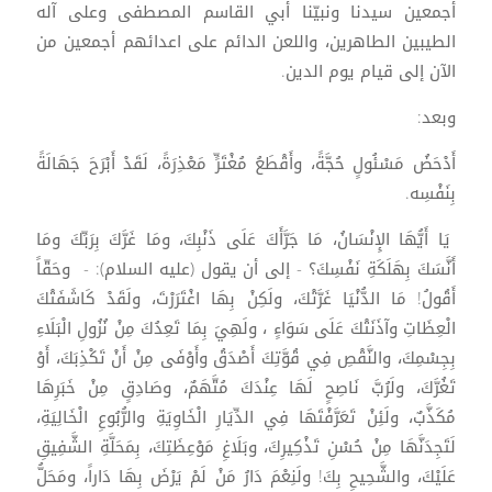
أجمعين سيدنا ونبيّنا أبي القاسم المصطفى وعلى آله
الطيبين الطاهرين، واللعن الدائم على اعدائهم أجمعين من
الآن إلى قيام يوم الدين.
وبعد:
أَدْحَضُ مَسْئُولٍ حُجَّةً، وأَقْطَعُ مُغْتَرٍّ مَعْذِرَةً، لَقَدْ أَبْرَحَ جَهَالَةً
بِنَفْسِه.
يَا أَيُّهَا الإِنْسَانُ، مَا جَرَّأَكَ عَلَى ذَنْبِكَ، ومَا غَرَّكَ بِرَبِّكَ ومَا
أَنَّسَكَ بِهَلَكَةِ نَفْسِكَ؟ - إلى أن يقول (عليه السلام): - وحَقّاً
أَقُولُ! مَا الدُّنْيَا غَرَّتْكَ، ولَكِنْ بِهَا اغْتَرَرْتَ، ولَقَدْ كَاشَفَتْكَ
الْعِظَاتِ وآذَنَتْكَ عَلَى سَوَاءٍ ، ولَهِيَ بِمَا تَعِدُكَ مِنْ نُزُولِ الْبَلَاءِ
بِجِسْمِكَ، والنَّقْصِ فِي قُوَّتِكَ أَصْدَقُ وأَوْفَى مِنْ أَنْ تَكْذِبَكَ، أَوْ
تَغُرَّكَ، ولَرُبَّ نَاصِحٍ لَهَا عِنْدَكَ مُتَّهَمٌ، وصَادِقٍ مِنْ خَبَرِهَا
مُكَذَّبٌ، ولَئِنْ تَعَرَّفْتَهَا فِي الدِّيَارِ الْخَاوِيَةِ والرُّبُوعِ الْخَالِيَةِ،
لَتَجِدَنَّهَا مِنْ حُسْنِ تَذْكِيرِكَ، وبَلَاغِ مَوْعِظَتِكَ، بِمَحَلَّةِ الشَّفِيقِ
عَلَيْكَ، والشَّحِيحِ بِكَ! ولَنِعْمَ دَارُ مَنْ لَمْ يَرْضَ بِهَا دَاراً، ومَحَلُّ