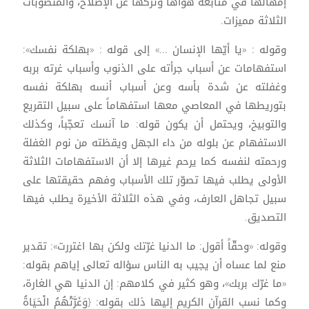
إمهالها في متابعة هواها وتركها عن الإصلاح، والمنصوبات
الثلاثة مميزات.
وقوله : «يا أيّها الإنسان ...» إلى قوله : «بهلكة نفسك»:
استفهامات عن أسباب جرأته على الذنوب وأسباب غرته بربه
وغفلته عن شدة بأسه وعن أسباب أنسه بهلكة نفسه
بتوريطها في المعاصي معها استفهاماً على سبيل التقريع
والتوبيخ، ويحتمل أن يكون قوله: ما آنسك تعجّباً، وكذلك
الاستفهام عن بلوله من داء الجهل ويقظته من نوم الغفلة
ورحمته لنفسه كما يرحم غيرها إلا أن الاستفهامات الثلاثة
الأولى يطلب فيها تصوّر تلك الأسباب وفهم حقيقتها على
سبيل تجاهل العارف، وفي هذه الثلاثة الأخيرة يطلب فيها
التصديق.
وقوله: «وحقّاً أقول: ما الدنيا غرّتك ولكن بها اغتررت»: تقدير
منع لما عساه أن يجيب به الناس سؤاله تعالى إياهم بقوله:
«ما غرّك بربك»، وهو كثير في كلامهم: إن الدنيا هي الغارة،
وكما نسب القرآن الكريم إليها ذلك بقوله: {وَغَرَّتْهُمُ الْحَيَاةُ