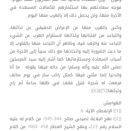
فوجه سعادتهم بها استثمارهم للكمالات المسعدة في
الآخرة منها، ولن يحصل ذلك إلا بالهرب منها اليوم
وكنى بالهرب منها عن الإعراض الحقيقي عن لذاتها،
والتباعد من اقتنائها ولذاتها لاستلزام الهرب عن الشيء
التباعد عنه والزهد فيه، وظاهر أن التباعد منها بالقلوب إلا
ما دعت الضرورة إليه واتخاذها مع ذلك سبباً إلى الآخرة من
أسباب السعادة ومستلزماتها كما أشار إليه سيد المرسلين
(صلى الله عليه وآله وسلم) من حاله فيها بقوله : ما أنا
والدنيا إنما مثلي فيها كمثل راكب سار في يوم صائف
فرفعت له شجرة فنزل فقعد في ظلها ساعة ثم راح
وتركها([5]))([6]).
الهوامش:
([1]) الإنفطار، الآية: 6.
([2]) نهج البلاغة لصبحي صالح: 344-345/ من كلام له عليه
السلام رقم 223، ونهج الشيخ العطار 458 -460/ من كلام