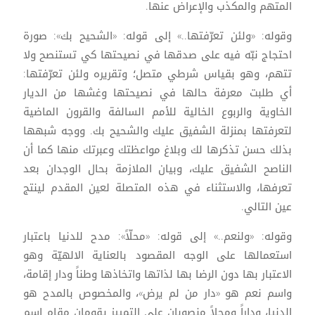
المتهم والمكذب والإعراض عنها.
وقوله: «ولئن تعرّفتها..» إلى قوله: «الشحيح بك»: صورة
احتجاج نبّه فيه على صدقها في نصيحتها كي تستنصح ولا
تتهم، وهو بقياس شرطي متصل؛ وتقريره ولئن تعرّفتها:
أي طلبت معرفة حالها في نصيحتها وغشها من الديار
الخاوية والربوع الخالية للأمم السالفة والقرون الماضية
لتعرفتها بمنزلة الشفيق عليك والشحيح بك. ووجه شبهها
بذلك حسن تذكرها لك وبلاغ مواعظتك وعبرتك منها كما أن
الناصح الشفيق عليك، وبيان الملازمة بحال الوجدان بعد
تعرفها، والاستثناء في هذه المتصلة لعين المقدم لينتج
عين التالي.
وقوله: «ولنعم..» إلى قوله: «محلّاً»: مدح للدنيا باعتبار
استعمالها على الوجه المقصود بالعناية الالهيّة وهو
الاعتبار بها دون الرضا بها لذاتها واتخاذها وطناً ودار إقامة،
واسم نعم هو «دار من لم يرض»، والمخصوص بالمدح هو
الدنيا، وداراً ومحلاً منصوبان على التمييز يقومان مقام اسم