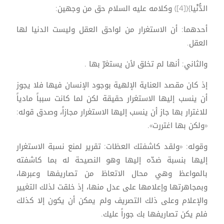
الدُّنْيا}([4]) وكلامه عليه السلام حق من وجهين:
أحدهما: أن الاستغرار من لواحق العقل وليست الدنيا لها
العقل.
والثاني: أنها لم تخلق لأن يستغرّ بها .
إذ كان مقصد العناية الإلهية بوجود الإنسان فيها فلا يجوز
أن ينسب إليها الاستغرار حقيقة لكن لما كانت سبباً مادياً
للاغترار بها جاز أن ينسب إليها الاستغرار مجازاً، وصدق قوله:
«ولكن بها اغتررت».
وقوله: «ولقد كاشفتك العظات: تقرير لمنع نسبة الاستغرار
إليها بنسبة ضدّه إليها وهو النصيحة له بما كاشفته
بالمواعظ وهي محال الاتعاظ من تصاريفها وعبرها،
وبمجاهرتها وإعلامها على عدل منها، إذ خلقت لذلك التغيير
والإعلام وعلى ذلك التصريف ولم يمكن أن يكون إلا كذلك
فلم يكن تصاريفها بك جوراً عليك.