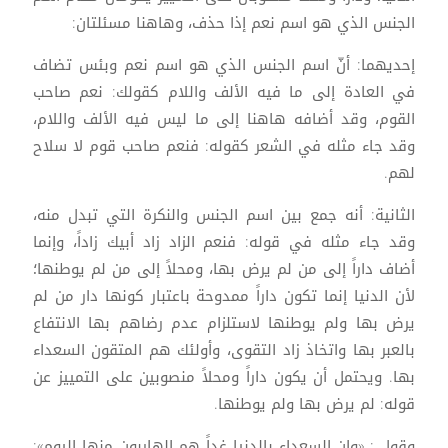
الجنس الذي هو اسم نعم إذا حذف، وهاهنا مسئلتان:
إحديهما: أنّ اسم الجنس الذي هو اسم نعم وبئس تضاف
في العادة إلى ما فيه الألف واللام كقولك: نعم صاحب
القوم، وقد أضافه هاهنا إلى ما ليس فيه الألف واللام،
وقد جاء مثله في الشعر كقوله: فنعم صاحب قوم لا سلاح
لهم.
الثانية: أنه جمع بين اسم الجنس والنكرة التي تبدل منه،
وقد جاء مثله في قوله: فنعم الزاد زاد أبيك زاداً، وإنما
أضاف داراً إلى من لم يرض بها، ومحلاً إلى من لم يوطنها؛
لأن الدنيا إنما تكون داراً ممدوحة باعتبار كونها دار من لم
يرض بها ولم يوطنها لاستلزام عدم رضاهم بها الانتفاع
بالعبر بها واتخاذ زاد التقوى، وأولئك هم المتقون السعداء
بها. ويحتمل أن يكون داراً ومحلاً منصوبين على التمييز عن
قوله: لم يرض بها ولم يوطنها.
وقول : «وإن السعداء بالدنيا غداً هم الهاربون منها اليوم»: