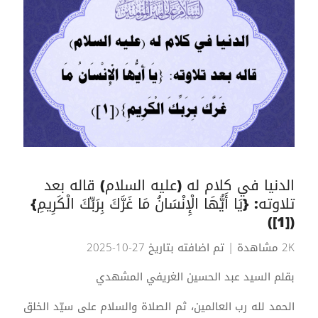
الدنيا في كلام له (عليه السلام) قاله بعد
تلاوته: {يَا أَيُّهَا الْإِنْسَانُ مَا غَرَّكَ بِرَبِّكَ الْكَرِيمِ}
([1])
2K مشاهدة
| تم اضافته بتاريخ 27-10-2025
بقلم السيد عبد الحسين الغريفي المشهدي
الحمد لله رب العالمين، ثم الصلاة والسلام على سيّد الخلق