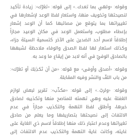
وقوله: «ولهي بما تعدك..» إلى قوله: «تغرّك»: زيادة تأكيد
لنصيحتها وتخويف منها، واستعار لفظ الوعد لإشعارها في
تغييراتها بما يتوقع من مصائبها كما أن الوعد إشعار
بإعطاء مطلوب، واستعمل الوعد في مكان الوعيد مجازاً
إطلاقاً لاسم أحد الضدين على الآخر كتسمية السيئة جزاء،
وكذلك استعار لها لفظ الصدق والوفاء ملاحظة لشبهها
بالصادق الوفيّ في أنه لابد من إيقاع ما وعد به.
وقوله: «أصدق وأوفى» مع قوله: «من أن تَكذِبَكَ أو تغرّك»:
من باب اللفّ والنشر وفيه المقابلة.
وقوله: «ولربّ..» إلى قوله: «مكذّب»: تقرير لبعض لوازم
الغفلة عليه وهي تهمته للمناصح منها وتكذيبه لصادق
خبرها، وأطلق لفظ التهمة والتكذيب مجازاً في عدم
الالتفات إلى نصيحتها بتصاريفها وما يعلم من صادق
تغيراتها وعدم اعتبار ذلك منها إطلاقاً لاسم ذي الغاية على
غايته، وكانت غاية التهمة والتكذيب عدم الالتفات إلى