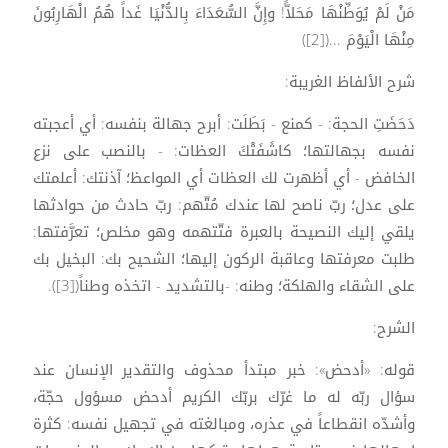
مَنْ لَمْ يُوَطِّنْهَا مَحَلاًّ! وإِنَّ السُّعَدَاءَ بِالدُّنْيَا غَداً هُمُ الْهَارِبُونَ
مِنْهَا الْيَوْمَ ...([2])
شرح الألفاظ الغريبة:
دَحَضَتِ الحجة: - كمنع - بَطَلَت: أبرح جهالة بنفسه: أي أعجبته
نفسه بجهالتها؛ كاشَفَتْكَ العظات: - بالنصب على نزع
الخافض - أي أظهرت لك العظات أي المواعظ؛ آذنتك: أعلمتك
على عدل؛ ربّ ناصح لها عندك مُتّهم: ربّ حادث من حوادثها
يلقي إليك النصيحة بالعبرة فتّتهمه وهو مخلص؛ تعرَّفتها:
طلبت معرفتها وعاقبة الركون إليها؛ الشحيح بك: البخيل بك
على الشقاء والهلكة؛ وطنه: -بالتشديد - اتخذه وطناً([3]).
الشرح:
قوله: «أدحض»: خبر مبتدأ محذوف والتقدير الإنسان عند
سؤال ربّه له ما غرّك بربّك الكريم أدحض مسؤول حجّة،
وأشدّه انقطاعاً في عذره، ومبالغته في تجهيل نفسه: كثرة