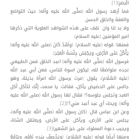
الْبَصَرِ)[1].
فما أزهد رسول الله (صلَّى الله عليه وآله) حيث التواضع
والعفة والخلق الحسن.
ولا بد لنا وان نقف على هذه الشواهد العلوية التي ذكرها
امير المؤمنين (عليه السلام).
فمنها: قوله (عليه السلام): (ولَقَدْ كَانَ (صلى الله عليه وآله)
يَأْكُلُ عَلَى الأَرْضِ، ويَجْلِسُ جِلْسَةَ الْعَبْدِ).
فرسول الله (صلَّى الله عليه وآله) اعبد الخلق فمن الطبيعي
نجده متواضعًا لله، ليكون اسوة للناس، فعن أبي عبد الله
(عليه السَّلَام)، يقول: (مرت برسول الله امرأة بذيئة، وهو
جالس على الحضيض يأكل، فقالت: يا محمد، إنَّك لتأكل أكل
العبد وتجلس جلوسه؟! فقال لها رسول الله (صلى الله عليه
وآله): ويحك أي عبد أعبد مني؟!)[2].
وعن ابن عباس قال: (كان رسول الله (صلَّى الله عليه وآله)،
يجلس على الأرض، ويأكل على الأرض، ويعتقل الشاة،
ويجيب دعوة المملوك على خبز الشعير)[3].
ومنها أيضًا قوله (عليه السَّلَام): (ويَخْصِفُ بِيَدِه نَعْلَه، ويَرْقَعُ