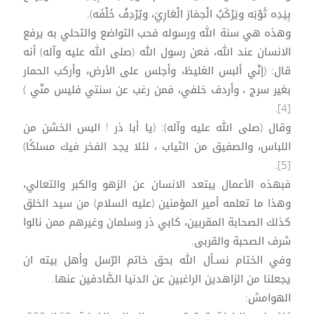
بِيَدِه ثَوْبَه ويَرْكَبُ الْحِمَارَ الْعَارِيَ، ويُرْدِفُ خَلْفَه).
وهذه هي سنة الله ورسوله فحب التواضع والتحلي به يرفع
الانسان عند الله، فعن رسول الله (صلى الله عليه وآله) أنه
قال: (إنّي ألبس الغليظ، وأجلس على الأرض، وأركب الحمار
بغير سرج ، وأردف خلفي، فمن رغب عن سنتي فليس منّي )
[4].
وقال (صلى الله عليه وآله): (يا أبا ذر ! البس الخشن من
اللباس، والصفيق من الثياب ، لئلا يجد الفخر فيك مسلكًا)
[5].
فبهذه الأعمال يبتعد الانسان عن الزهو والكبر والتعالي،
وهذا ما تعلمه أمير المؤمنين (عليه السلام) من سيد الخلق
كذلك الصحابة المقربين، كابي ذر وسلمان وغيرهم ممن نالوا
شرف الصحبة والقربى.
وفي الختام نسـأل الله بحق خاتم الرّسل وأهل بيته ان
يجعلنا من الزاهدين الراغبين عن الدنيا الصَّادفين عنها.
الهوامش: