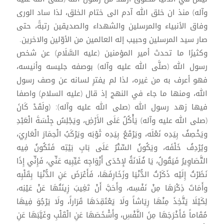
وآله) منذ ان خلق الله آدم الى ختام الخلق، لذا ساد الورى
وفاق الأنبياء والمرسلين والشهداء والصديقين رتبةً، حتى
صار سيد المرسلين وحبيب إله العالمين من الأوّلين والاخرين.
وكثيرًا ما تحدث أمير المؤمنين (عليه السَّلَام) عن شخص
رسول الله (صلَّى الله عليه وآله) بوصفه جليسه وأنيسه،
فهو أعرف به من غيره، لذا لم يفترِ لسانه عن وصف رسول
الله، ومنها ما جاء في النهج إذ قال (عليه السلام) واصفا
فيها زهد رسول الله (صلى الله عليه وآله): (ولَقَدْ كَانَ
(صلى الله عليه وآله) يَأْكُلُ عَلَى الأَرْضِ، ويَجْلِسُ جِلْسَةَ الْعَبْدِ
ويَخْصِفُ بِيَدِه نَعْلَه، ويَرْقَعُ بِيَدِه ثَوْبَه ويَرْكَبُ الْحِمَارَ الْعَارِيَ،
ويُرْدِفُ خَلْفَه، ويَكُونُ السِّتْرُ عَلَى بَابِ بَيْتِه فَتَكُونُ فِيه
التَّصَاوِيرُ فَيَقُولُ، يَا فُلَانَةُ لإِحْدَى أَزْوَاجِه غَيِّبِيه عَنِّي، فَإِنِّي إِذَا
نَظَرْتُ إِلَيْه ذَكَرْتُ الدُّنْيَا وزَخَارِفَهَا، فَأَعْرَضَ عَنِ الدُّنْيَا بِقَلْبِه
وأَمَاتَ ذِكْرَهَا مِنْ نَفْسِه، وأَحَبَّ أَنْ تَغِيبَ زِينَتُهَا عَنْ عَيْنِه،
لِكَيْلَا يَتَّخِذَ مِنْهَا رِيَاشاً ولَا يَعْتَقِدَهَا قَرَاراً، ولَا يَرْجُوَ فِيهَا
مُقَاماً فَأَخْرَجَهَا مِنَ النَّفْسِ، وأَشْخَصَهَا عَنِ الْقَلْبِ وغَيَّبَهَا عَنِ