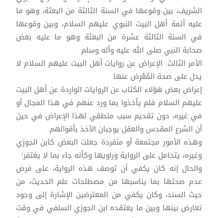
الشريف، بين وقوعها في السنة الثالثة من البعثة، وهو ما
عليه أئمة أهل البيت النبوي عليهم السلام، وبين وقوعها
في السنة الثالثة عشرة من البعثة وهو ما عليه بعض
صحابة النبي صلى الله عليه وآله وسلم.
الأمر الثالث: الإعراض عن روايات أهل البيت عليهم السلام لا
يدل على صحة المُعْرِض عنها
إعراض بعض هؤلاء الكتاب عن الروايات الواردة عن أهل البيت
عليهم السلام فلم يأخذوا بما ورد عنهم في هذا المجال أو
في غيره، دون تقديم سبب منطقي لهذا الإعراض في حين
أن الشرع المقدس والعقل يوجبان الأخذ بأقوالهم.
وهذه الأمور مجتمعة أو منفردة جعلت البعض كابن الجوزي
وغيره، يتحامل على الرواية وراويها وكأنه جاء بما لا يغتفر!
والحال إنه كان يكفي أن توصف هذه الرواية، على فرض
عدم صحتها بما يناسبها من مصطلحات علم الحديث، من
حيث السند، وكان يكفي من المعترضين الإشارة إلى وجود
تعارض بينها وبين ما يعتقده ابن الجوزي السلفي في وقت