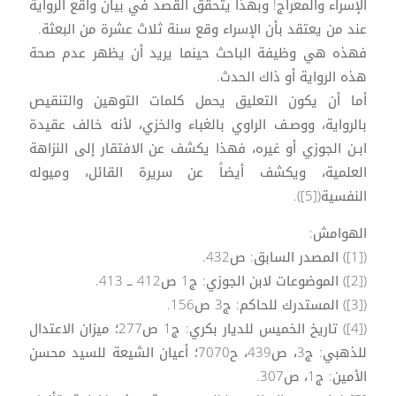
الإسراء والمعراج! وبهذا يتحقق القصد في بيان واقع الرواية
عند من يعتقد بأن الإسراء وقع سنة ثلاث عشرة من البعثة.
فهذه هي وظيفة الباحث حينما يريد أن يظهر عدم صحة
هذه الرواية أو ذاك الحدث.
أما أن يكون التعليق يحمل كلمات التوهين والتنقيص
بالرواية، ووصـف الراوي بالغباء والخزي، لأنه خالف عقيدة
ابـن الجوزي أو غيره، فهذا يكشف عن الافتقار إلى النزاهة
العلمية، ويكشف أيضاً عن سريرة القائل، وميوله
النفسية([5]).
الهوامش:
([1]) المصدر السابق: ص432.
([2]) الموضوعات لابن الجوزي: ج1 ص412 ــ 413.
([3]) المستدرك للحاكم: ج3 ص156.
([4]) تاريخ الخميس للديار بكري: ج1 ص277؛ ميزان الاعتدال
للذهبي: ج3، ص439، ح7070؛ أعيان الشيعة للسيد محسن
الأمين: ج1، ص307.