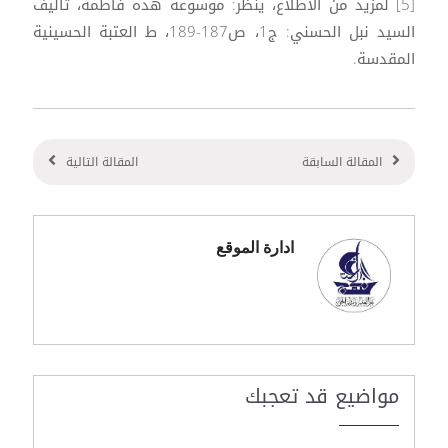
[5] لمزيد من الاطلاع، ينظر: موسوعة هذه فاطمة، تأليف
السيد نبل الحسني: ج1، ص187-189، ط العتبة الحسينية
المقدسة.
المقالة السابقة
المقالة التالية
ادارة الموقع
مواضيع قد تعجبك