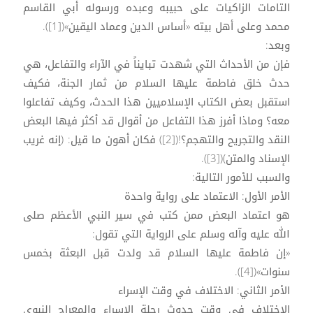
التامات الزاكيات على حبيبه وعبده ورسوله أبي القاسم
محمد وعلى أهل بيته «أساس الدين وعماد اليقين»([1]).
وبعد:
فإن من الأحداث التي شهدت تبايناً في الآراء والتفاعل، هي
حدث خلق فاطمة عليها السلام من ثمار الجنة، فكيف
استقبل بعض الكتاب الإسلاميين هذا الحدث، وكيف تفاعلوا
معه؟ وماذا أفرز هذا التفاعل من أقوال قد أكثر فيها البعض
النقد والتجريح والتهجم؟!([2]) فكان أهون ما قيل: (إنه غريب
الإسناد والمتن)([3]).
والسبب للأمور التالية:
الأمر الأول: الاعتماد على رواية واحدة
هو اعتماد البعض ممن كتب في سير النبي الأعظم صلى
الله عليه وآله وسلم على الرواية التي تقول:
«إن فاطمة عليها السلام قد ولدت قبل البعثة بخمس
سنوات»([4]).
الأمر الثاني: الاختلاف في وقت الإسراء
الاختلاف في وقت حدوث رحلة الإسراء والمعراج النبوي