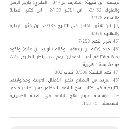
ترجمته: ابن قتيبة: المعارف ص344، الطبري: تاريخ الرسل
والملوك 2/162، ابن الأثير 2/133، ابن كثير: البداية
والنهاية 3/378.
[4]- ابن الاثير: الكامل في التاريخ 2/133، ابن كثير: البداية
والنهاية 3/378.
[5]- شرح النهج 17/250.
[6]- جده (عتبة بن ربيعة)، وخاله (الوليد بن عتبة) واخوه
(حنظله)قتلهم أمير المؤمنين يوم بدر، ينظر الطبري 2/27
حوادث سنة 2هجرية.
[7]- نهج البلاغة: 3/609، كتاب 302.
[8]- لمزيد من الاطلاع ينظر: الأمثال العربية ومدلولاتها
التاريخية في كتاب نهج البلاغة، للدكتور حسن طاهر ملحم،
ط1، مؤسسة علوم نهج البلاغة في العتبة الحسينية
المقدسة، 151-153.