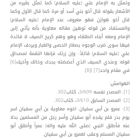
وتمثل به الإمام علي (عليه السلام) كما تمثل بغيره من
الأشعار بقوله قال أخو بني أسد أو مرة كما قال الأول وكما
قال أخو هوازن فهو معروف عند الإمام (عليه السلام)
والمستفاد من قوله توهين مقاله معاوية بأنه يأتي إلى
الإمام ومعه أبناء الطلقاء وهو وهم كريح الصيف لا فائدة
فيها سوى ضرب الوجوه بصغار الحصى والغبار ويردف الإمام
علي (عليه السلام) قائلاً:- وإن زرتك فإنها النقمة لمصداق
قوله: وعندي السيف الذي أعضضته بجدك وخالك وأخيك[6]
في مقام واحد[7] )[8].
الهوامش:
[1]- المصدر نفسه 3/609، كتاب302.
[2]- المصدر السابق 3/610، كتاب302.
[3]- عمرو بن أبي سفيان: اخوه معاوية بن أبي سفيان اسر
يوم بدر فلم يفدِهِ أبو سفيان وأسر رجل من المسلمين بدلا
عنه فأطلق النبي (صلى الله عليه واله) عمراً وأطلق أبو
سفيان المسلم وعقب لعمرو بن أبي سفيان.