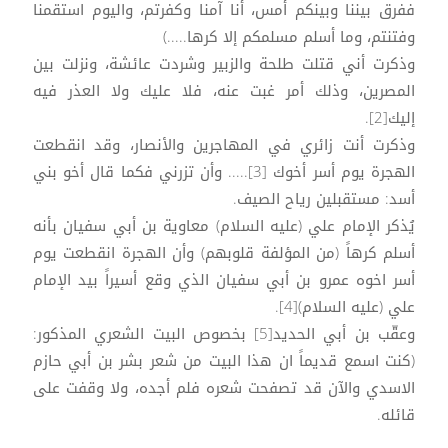
ففرق بيننا وبينكم أمس، أنا آمنا وكفرتم، واليوم استقمنا
وفتنتم، وما أسلم مسلمكم إلا كرها.....)
وذكرت أني قتلت طلحة والزبير وشردت عائشة، ونزلت بين
المصرين، وذلك أمر غبت عنه، فلا عليك ولا العذر فيه
إليك[2].
وذكرت أنت زائري في المهاجرين والأنصار، وقد انقطعت
الهجرة يوم أسر أخوك [3]..... وأن تزرني فكما قال أخو بني
أسد: مستقبلين رياح الصيف.
يُذكر الإمام علي (عليه السلام) معاوية بن أبي سفيان بأنه
أسلم كرهاً (من المؤلفة قلوبهم) وأن الهجرة انقطعت يوم
أسر اخوه عمرو بن أبي سفيان الذي وقع أسيراً بيد الإمام
علي (عليه السلام)[4].
وعقّب بن أبي الحديد[5] بخصوص البيت الشعري المذكور:
(كنت اسمع قديماً ان هذا البيت من شعر بشر بن أبي حازم
الاسدي والآن قد تصفحت شعره فلم أجده، ولا وقفت على
قائله.