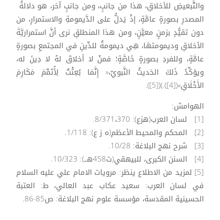
والتَّبعيضِ للأخلاقِ، هذا من جانبٍ، ومن جانبٍ آخر، هو دلالةُ
المصدرِ بصورةٍ عامَّةٍ، إذْ يَدلُّ على الدَّيمومةِ والاستمرارِ، من
دون تقيُّدٍ بزمنٍ معيَّنٍ، ومن هذا المنطلقِ نرى أنَّ استمراريَّةَ
الأخلاقِ وديمومتهَا، هِي ديمومةٌ للدِّينِ في المجتمعِ بصورةٍ
عامَّةٍ، وللفردِ بصورةٍ خَاصَّةٍ؛ فمنْ لا أخلاقَ لهُ لا دِينَ له،
ويؤكِّدُ ذَلكَ الحَديثُ النَّبويّ،« إِنَّمَا بُعِثْتُ لِأُتَمِّمَ مَكَارِمَ
الأَخْلَاقِ»([4]).)([5]).
الهوامش:
[1] لسان العرب(هزع): 8/371،370.
[2] المحكم والمحيط الأعظم(ه ز ع): 1/118.
[3] شرح نهج البلاغة: 10/28.
[4] السنن الكبرى، للبيهقي(ت458هــ): 10/323.
[5] لمزيد من الاطلاع ينظر: مرويات الامام علي عليه السلام
في لسان العرب: سعيد عكاب عبد العالي، ط: العتبة
الحسينية المقدسة، مؤسسة علوم نهج البلاغة: ص85-86.