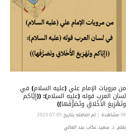
من مرويات الإمام علي (عليه السلام) في
لسان العرب قوله (عليه السلام): ((إِيَّاكم
وتَهْزِيعَ الأَخْلاقِ وتَصَرُّفَها))
5K مشاهدة
| تم اضافته بتاريخ 05-07-2023
بقلم: د. سعيد عكاب عبد العالي