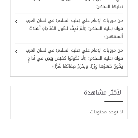
(عليها السلام):
من مرويات الإمام علي (عليه السلام) في لسان العرب
قوله (عليه السلام): ((لَمْ تَجِفَّ لطُول المُنَاجَاةِ أَسَلاتُ
أَلسنتهم))
من مرويات الإمام علي (عليه السلام) في لسان العرب
قوله (عليه السلام): ((لَا تَكُونُوا كقَيْض بَيْضٍ في أَداحٍ
يَكُونُ كَسْرُها وِزْرًا، ويَخْرُجُ ضِغَانُهَا شَرًّا))
الأكثر مشاهدة
لا توجد محتويات