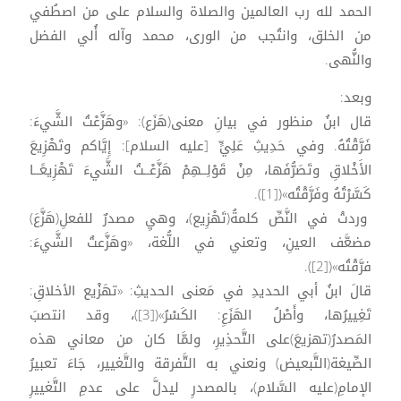
الحمد لله رب العالمين والصلاة والسلام على من اصطُفي
من الخلق، وانتُجب من الورى، محمد وآله أُلي الفضل
والنُّهى.
وبعد:
قال ابنُ منظور في بيانِ معنى(هَزَع): «وهَزَّعْتُ الشَّيءَ:
فَرَّقْتُهُ. وفي حَدِيثِ عَلِيٍّ [عليه السلام]: إِيَّاكم وتَهْزِيعَ
الأَخْلاقِ وتَصَرُّفَها، مِنْ قَوْلِــهِمْ هَزَّعْــتُ الشَّيءَ تَهْزِيعًــا
كَسَّرْتُهُ وفَرَّقْتُه»([1]).
وردتْ في النَّصِّ كلمةُ(تَهْزِيع)، وهيِ مصدرٌ للفعلِ(هَزَّعَ)
مضعَّف العينِ، وتعني في اللُّغة، «وهَزَّعتُ الشَّيءَ:
فرَّقْتُه»([2]).
قالَ ابنُ أبي الحديدِ في مَعنى الحديثِ: «تهَزْيع الأخلاقِ:
تَغِييرُها، وأَصْلُ الهَزَعِ: الكَسْرُ»([3])، وقد انتصبَ
المَصدرُ(تهزيعَ)على التَّحذِيرِ، ولمَّا كان من معاني هذه
الصِّيغة(التَّبعيض) ونعني به التَّفرقة والتَّغيير، جَاءَ تعبيرُ
الإمامِ(عليه السَّلام)، بالمصدرِ ليدلَّ على عدمِ التَّغييرِ