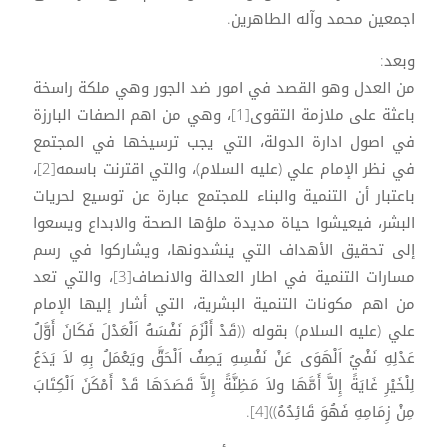
اجمعين محمد وآله الطاهرين.
وبعد:
من العدل وهو القصد في امور ضد الجور وهي ملكة راسخة
باعثة على ملازمة التقوى[1]، وهي من اهم الصفات البارزة
في اصول ادارة الدولة، التي يجب ترسيخها في المجتمع
في نظر الإمام علي (عليه السلام)، والتي اقترنت باسمه[2]،
باعتبار أن التنمية والبناء للمجتمع عبارة عن توسيع لحريات
البشر، فيعيشوا حياة مديدة ملؤها الصحة والابداع ويسعوا
إلى تحقيق الأهداف التي ينشدونها، ويشاركوا في رسم
مسارات التنمية في اطار العدالة والانصاف[3]، والتي تعد
من اهم مكونات التنمية البشرية، التي أشار إليها الإمام
علي (عليه السلام) بقوله ((قَدْ أَلْزَمَ نَفْسَهُ اَلْعَدْلَ فَكَانَ أَوَّلُ
عَدْلِهِ نَفْيُ اَلْهَوَى عَنْ نَفْسِهِ يَصِفُ اَلْحَقَّ ويَعْمَلُ بِهِ لاَ يَدَعُ
لِلْخَيْرِ غَايَةً إِلاَّ أَمَّهَا ولاَ مَظِنَّةً إِلاَّ قَصَدَهَا قَدْ أَمْكَنَ اَلْكِتَابَ
مِنْ زِمَامِهِ فَهُوَ قَائِدُهُ))[4].