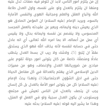
إن من يلتزم امور الناس، لابد أن تتوفر فيه صفات، تدل عليه
ومنها ان يلتزم بالعدل ولو على نفسه، واول العدل طاعة
الله واتباع العقل والعلم ومجانبة الهوى والنفس الأمارة
بالسوء، ويريد الإمام (عليه السلام) ان المؤمن الصادق هو
الذي يعيش دينه وايمانه، ويعبر عن عقيدته بالعمل المجسد
المحسوس، ولا ينفصم عن نفسه وايمانه بحال، ولا يقيس
أي عمل من أعماله، الا بما امره الله تعالى، أي انه عادل
حتى في حسابه لنفسه لأنه يخاف الله فهو الذي يستحق
عقلاً ان يُتبع [5]، ولاشك ولا ريب ان بسط العدل يتطلب
عادلًا ومنصفًا، خاصة من كان يتولى امور دولة تقوم على
مبادئ من ضرورياتها العدل والإنصاف، وهو من مميزات
الدين الإسلامي الذي يهتم بالعدالة في كل مفاصل الحياة
حتى في ادق الشؤون الاجتماعية[6]، ولهذا يحث الإمام
(عليه السلام) كل من يتولى امور الأمة بالعدل بل كل إنسان
يجب ان يتصف بالعدل، لان الناس تعيش في مجتمع،
ويستوجب ان يكون العدل سجية ولو في العمل او المنزل،
وهذا ما يشير اليه قوله (عليه السلام) بحثه عليه: