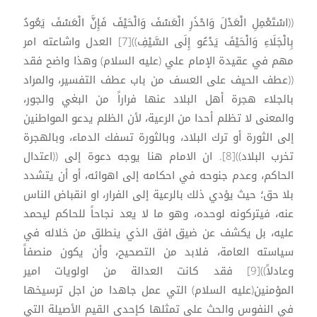
((اسْتَعْمِلِ الْعَدْلَ وَاحْذَرِ الْعَسْفَ وَالْحَيْفَ فَإِنَّ الْعَسْفَ يَعُودُ
بِالْجَلَاءِ وَالْحَيْفَ يَدْعُو إِلَى السَّيْفِ))[7] العدل واشاعته امر
مهم في عقيدة الإمام علي (عليه السلام) وهذا واضح فقد
((عطف الحيف على العسف من باب عطف التفسير، والمراد
بالجلاء هجرة أهل البلاد عنها فراراً من البغي والجور،
والمعنى لا تظلم أحدا من الرعية، لأن الظلم يدعو المواطنين
إلى الثورة أو ترك البلاد، وبالثورة تسفك الدماء، وبالهجرة
تخرب البلاد))[8]. ان الامام هنا يوجه دعوة إلى ((اعتدال
الحاكم، وعدم جنوحه في احكامه إلى اهوائه، أو أن يتشدد
بلا حق؛ حيث يؤدي ذلك بالرعية إلى الفرار، او انقباض الناس
عنه، فيتركونه لوحده، وهو ما لا يعد نجاحاً للحاكم ليحمد
عليه، بل يكشف عن ضيق افق الذي ينطلق من خلاله في
سياسته العامة، فلابد من التصحيح، وأن يكون منصفاً
وعادلاً))[9] فقد كانت العدالة من اولويات امير
المؤمنين(عليه السلام) التي عمل جاهدا من اجل ترسيخها
في النفوس والحث على تمثلها كإحدى القيم الأصيلة التي