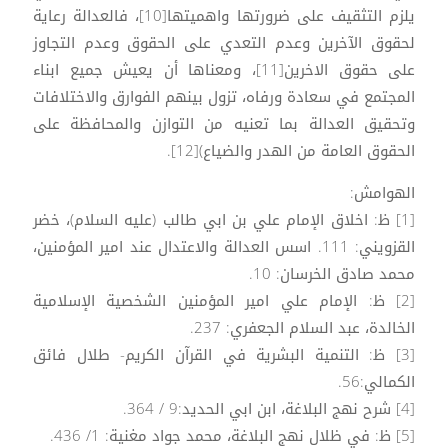
يلزم التثقيف على ضرورتها واهميتها[10]، فالعدالة رعاية
لحقوق الآخرين وعدم التعدي على الحقوق وعدم التجاوز
على حقوق الاخرين[11]، ومعناها أن يعيش جميع ابناء
المجتمع في سعادة ورفاه، تزول بينهم الفوارق والاختلافات
وتحقيق العدالة بما تعنيه من التوازن والمحافظة على
الحقوق العامة من الهدر والضياع)[12].
الهوامش:
[1] ظ: اخلاق الإمام علي بن ابي طالب (عليه السلام)، خضر
القزويني: 111. اسس العدالة والاعتدال عند امير المؤمنين،
محمد صادق الخرسان: 10.
[2] ظ: الإمام علي امير المؤمنين الشخصية الإسلامية
الخالدة، عبد السلام الجعفري: 237.
[3] ظ: التنمية البشرية في القرآن الكريم- طلال فائق
الكمالي:56.
[4] شرح نهج البلاغة، ابن ابي الحديد:9 / 364.
[5] ظ: في ظلال نهج البلاغة، محمد جواد مغنية: 1/ 436.