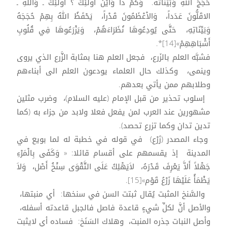
حُجَجُ اللهِ وَبَيِّنَاتُهُ. وَكَمْ ذَا وَأَيْنَ أُولئِكَ ؟ أُولئِكَ ـ وَاللَّهِ ـ
الاقَلُّونَ عَدَداً، وَالاْعْظَمُونَ قَدْراً، يَحْفَظُ اللهُ بِهِمْ حُجَجَهُ
وَبَيِّنَاتِهِ، حَتَّى يُودِعُوهَا نُظَرَاءَهُمْ، وَيَزْرَعُوهَا فِي قُلُوبِ
أَشْبَاهِهِمْ»[14]*.
فشبَّه العلم بالزَرع، فجعل العلم هنا بمثابة الزَّرع الذي يروى
وينمى، وكذلك حال العلماء يودعون العلم الى أبناءهم
وطلابهم ممن يأتي بعدهم.
إسلوب تحذير من قبل الإمام (عليه السلام)، وضرب مثلين
مشهورين عند العرب لمن يفعل فعلا ولابد من جزاء به (كما
تدين تدان وكما تزرع تحصد).
وجاء المصدر (زَرْع) في قوله في خطبة له لما بويع في
المدينة إذ يقسمهم على أقسام قائلا: « وَكَفَى بِالْمَرْءِ
جَهْلاً أَلاَّ يَعْرِفَ قَدْرَهُ، لاَيَهْلِكُ عَلَى التَّقْوَى سِنْخُ أَصْل، وَلاَ
يَظْمَأُ عَلَيْهَا زَرْعُ قَوْم»[15].
والسَّنخ المثبت يُقال ثبتت السن في سنخها: أي منبتها،
والأصل أنَّ لكلِّ شيءٍ قاعدة فاصل فالجبل قاعدته أسفله،
وأصل النبات جذره المنبت، وهلاك السَنَخ: فساده أي لايثبت