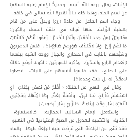
الإثبات، يقال: زرعَه اللهُ: أنبته. وحديثٌ الإمام (عليه السلام)
عن نعيم الجنة، وهذا كله بيانأً لقدرة الله تعالى في خلقه.
وجاء اسم الفاعل من مادة (زرع) ويدلُّ على من قام
بعملية الزِّراعة، منها قوله في خلقة السماء والكون:
«فَالوَيْلُ لِمَنْ جَحَدَ الْمُقَدِّرَ، وَأَنْكَرَ الْمُدَبِّرَ ! زَعَمُوا أَنَّهُمْ كَالنَّبَاتِ
مَا لَهُمْ زَارعٌ، وَلاَ لاِخْتِلاَفِ صُوَرِهِمْ صَانِعٌ»[5]، فلعن الدهريون
وشبَّههم بالنابت في الصحاري والجبال ووجه الشبه بينهما
(إنعدام الزارع والمدّبِر)، وذكره للصورتين ؛ لكونه أوضح دلالة
على الصانع، فقد قاسوا أنفسهم على النبات، فجعلوا
لامقَدِّر له بل ينبت وحده[6].
وقال في النهي عن الفتنة: « أَفْلَحَ مَنْ نَهَضَ بِجَنَاح، أوِ
اسْتَسْلَمَ فَأَراحَ، مَاءٌ آجِنٌ، وَلُقْمَةٌ يَغَصُّ بِهَا آكِلُهَا، وَمُجْتَنِي
الَّثمَرَةِ لِغَيْرِ وَقْتِ إِينَاعِهَا كالزَّارعِ بِغَيْرِ أرضهِ»[7].
واستعمل الإمام الاساليب المجازية: كالاستعارة،
الكناية، والتشبيه للعدول عن الصيغ الإعتيادية في التعبير،
فقد كَنَّى عن الخِلافة التي عُرِضت عليه البَيْعة عليها، بالماء
الآجن وحين يستعمل الماء الآجن ليُكَنِي به عن الخلافة فهو