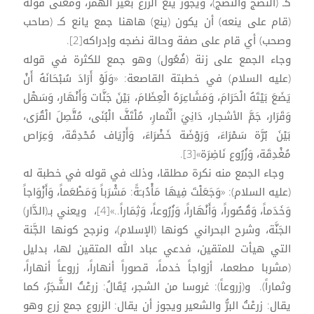
كـ (النًضج والنٌضج)، ويجوز ينع الزرع بغير الهمز، ومعنى قوله
(قام على ينعه) أن يكون (ينع) هاهنا جمع يانع كـ (صاحب
وصحب) أي قام على صفة وحالة نضجه وإدراكه[2].
وجاء الجمع على زنة (فُعُول) وهو جمع للكثرة في قوله
(عليه السلام) في خطبتة القاصعة: «وَلَوْ أَرَادَ سُبْحَانَهُ أَنْ
يَضَعَ بَيْتَهُ الْحَرَامَ، وَمَشَاعِرَهُ الْعِظَامَ، بَيْنَ جَنَّات وَأَنْهَار، وَسَهْل
وَقَرَار، جَمَّ الأشجار، دَانِيَ الِّثمارِ، مُلْتَفَّ الْبُنَى، مُتَّصِلَ الْقُرَى،
بَيْنَ بُرَّة سَمْرَاءَ، وَرَوْضَة خَضْرَاءَ، وَأَرْيَاف مُحْدِقَة، وَعِرَاص
مُغْدِقَة، وَزُرُوع نَاضِرَة»[3].
وجاء الجمع منه نكرة مطلقا، وذلك في قوله في خطبة له
(عليه السلام): «وَجَعَلْتَ فِيهَا مَأْدُبـَةً: مَشْرَباً وَمَطْعَماً، وَأَزْوَاجاً
وَخَدَماً، وَقُصُوراً، وَأَنْهَاراً، وَزُرُوعاً، وَثِمَاراً..»[4]، ويعني بـ(الدَّار)
الجَنَّة، وشرح البحراني كونها (الإسلام)، ونرجح كونها الجَّنة
التي هيأت للمتقين، فدعي عباد الله المتقين لها، بدليل
(مشربا مطعما، أزواجاً خدماً، قصوراً أنهاراً، زروعاً أنهاراً،
وثماراً). و(زروعاً): غروسا من الشجر، يُقَالُ: زرعْتُ الشَّجَرُ، كما
يقال: زرعْتُ البرُّ والشعير ويجوز أن يقال: الزروع جمع زرع وهو