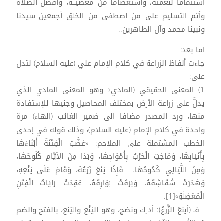
استتمامًا لنعمته، واستعصاماً من معصيته، وأفضل الصلاة
وأتم التسليم على من اصطفى من الخلق أجمعين سيدنا
ونبينا محمد وآل الطاهرين..
اما بعد:
جاءت ألفاظ الزراعة في كلام الإمام علي (عليه السلام) لتدل
على:
1) المعنى الحقيقي (المادي): وهو المعنى المادي الذي
يدلُّ على زراعة الأرض بمختلف المحاصيل وجنيها للإستفادة
منها، ورد المصدر مضافا الى ضمير الغائب (الهاء) مرة
واحدة في كلام الإمام (عليه السلام)، وذلك قوله في إحدى
الخطب المشتملة على الملاحم: «عَضَّتِ الْفِتْنَةُ أَبْنَاءَهَا
بِأَنْيَابِهَا، وَمَاجَتِ الْحَرْبُ بِأَمْوَاجِهَا، وَبَدَا مِنَ الاْيَّامِ كُلُوحُهَا،
وَمِنَ اللَّيَالِي كُدُوحُهَا. فَإِذَا يَنَعَ زَرْعُهُ، وَقَامَ عَلَى يَنْعِهِ،
وَهَدَرَتْ شَقَاشِقُهُ، وَبَرَقَتْ بَوَارِقُهُ، عُقِدَتْ رَايَاتُ الْفِتَنِ
الْمُعْضِلَةِ»[1].
فـ (أينعَ الزَّرعُ): أدرك ونضج، وهو اليَنْع واليُنع، بالفتح والضم