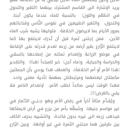
يريد الإشارة الى القاسم المشترك بينهما (التغير والتحول
في الطَعْم واللون) بالنسبة للماء عندما يكون آجنا،
والتحول، والتغير الطبيعين في نفوس النَّاس وقناعاتهم
بمرور الأيام بما لايرضون الخلافة. فتوليها يشبه شرب الماء
الآجن، فمَن إجتنى ثمرة قبل أن تُدرَك لاينتفع بها كما
لاينتفع الزّارع بغير أرضه من زرعه لعدم قدرته على الإقامة
في موضع الزراعة وإنعدام تمكنه من إصلاحها بالسقي
والحراسة والجباية، و(ماء آجن) خبر للمبتدأ (هذا) والتقدير
(هذا الأمر أو أمر الخلافة)، والعطف هذا يوحي بأن الجملتين
مكملتان لبعضهما ومرتبطتان بمهمة تأدية معنى واحد.
فهذا الوقت ليس صالحاً لطلب الأمر، لإنعدام الناصر فلا
يفي بالغرض[8].
ويُقدِّم مثالاً آخراً في رفض الأمر وهو جـَـنـِـي الثـِّـمار في
غير مواسم جنيها، وشبهَّه بأمر من يزرع في أرض لايملكها
فيذهب زرعه الى غيره بدون فائدة، والتشبيه بحرف الكاف
بين طرفين هما مجتني الثمرة في غير آوانها، وبين الزَارع