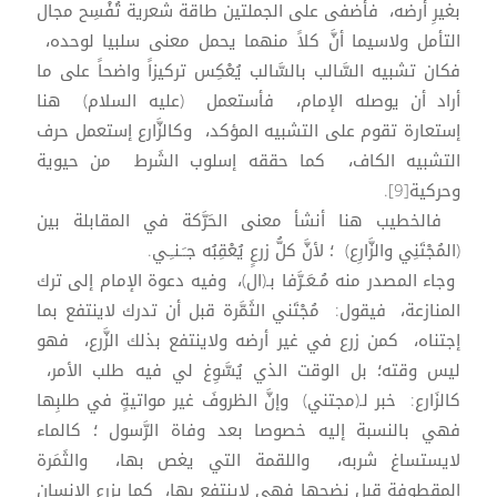
بغيرِ أرضه، فأضفى على الجملتين طاقة شعرية تُفْسِح مجال
التأمل ولاسيما أنَّ كلاً منهما يحمل معنى سلبيا لوحده،
فكان تشبيه السَّالب بالسَّالب يُعْكِس تركيزاً واضحاً على ما
أراد أن يوصله الإمام، فأستعمل (عليه السلام) هنا
إستعارة تقوم على التشبيه المؤكد، وكالزَّارع إستعمل حرف
التشبيه الكاف، كما حققه إسلوب الشَرط من حيوية
وحركية[9].
فالخطيب هنا أنشأ معنى الحَرَّكة في المقابلة بين
(المُجْتَنِي والزَّارِع) ؛ لأنَّ كلُّ زرعٍ يُعْقِبُه جـَـنـِـي.
وجاء المصدر منه مُـعَـرَّفا بـ(ال)، وفيه دعوة الإمام إلى ترك
المنازعة، فيقول: مُجْتَني الثَمَّرة قبل أن تدرك لاينتفع بما
إجتناه، كمن زرع في غير أرضه ولاينتفع بذلك الزَّرع، فهو
ليس وقته؛ بل الوقت الذي يُسَّوِغ لي فيه طلب الأمر،
كالزَارع: خبر لـ(مجتني) وإنَّ الظروفَ غير مواتيةٍ في طلبِها
فهي بالنسبة إليه خصوصا بعد وفاة الرَّسول ؛ كالماء
لايستساغ شربه، واللقمة التي يغص بها، والثَمَرة
المقطوفة قبل نضجها فهي لاينتفع بها، كما يزرع الإنسان