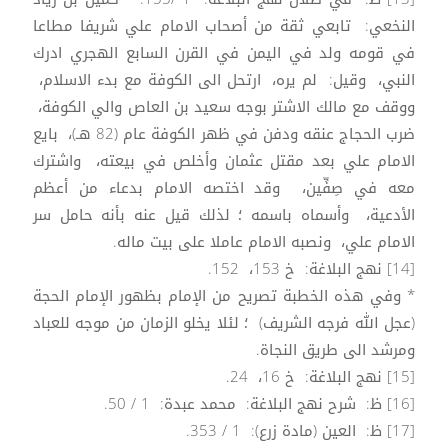
النخعي: تابعي ثقة من أصحاب الامام علي شريفا مطاعا
في قومه ولد في اليمن في القرن السابع الهجري ادرك
النبي، وقيل: لم يره، ارتحل الى الكوفة مع بدء الاسلام،
ووقف مع مالك الاشتر بوجه سعيد بن العاص والي الكوفة،
ضرب الحجاج عنقه ودفن في ظهر الكوفة عام (82 هـ)، بايع
الامام علي بعد مقتل عثمان وأخلص في بيعته، واشترك
معه في صِفِّين، وقد اختصه الامام بدعاء من أعظم
الأدعية، وأسماه باسمه ؛ لذلك قيل عنه بأنه حامل سر
الامام علي، ونصبه الامام عاملا على بيت ماله.
[14] نهج البلاغة: خ 153، 152.
* وفي هذه الخطبة تصريح من الإمام بظهور الإمام الحجة
(عجل الله فرجه الشريف) ؛ لئلا يخلو الزمان من موجه للعباد
ومرشد الى طريق النجاة.
[15] نهج البلاغة: خ 16، 24.
[16] ظ: شرح نهج البلاغة: محمد عبدة: 1 / 50.
[17] ظ: العين (مادة زرع): 1 / 353.