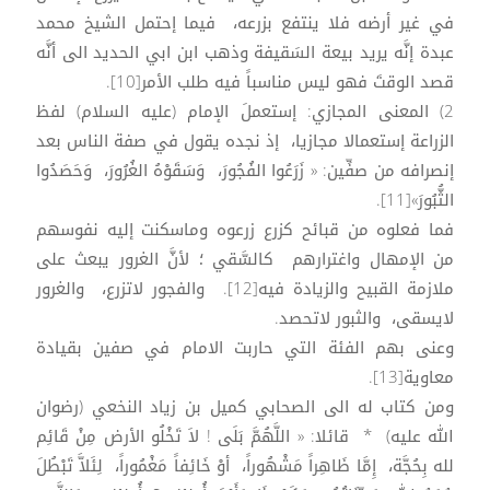
في غير أرضه فلا ينتفع بزرعه، فيما إحتمل الشيخ محمد
عبدة إنَّه يريد بيعة السَقيفة وذهب ابن ابي الحديد الى أنَّه
قصد الوقتَ فهو ليس مناسباً فيه طلب الأمر[10].
2) المعنى المجازي: إستعملَ الإمام (عليه السلام) لفظ
الزراعة إستعمالا مجازيا، إذ نجده يقول في صفة الناس بعد
إنصرافه من صفِّين: « زَرَعُوا الفُجُورَ، وَسَقَوْهُ الغُرُورَ، وَحَصَدُوا
الثُّبُورَ»[11].
فما فعلوه من قبائح كزرع زرعوه وماسكنت إليه نفوسهم
من الإمهال واغترارهم كالسَّقي ؛ لأنَّ الغرور يبعث على
ملازمة القبيح والزيادة فيه[12]. والفجور لاتزرع، والغرور
لايسقى، والثبور لاتحصد.
وعنى بهم الفئة التي حاربت الامام في صفين بقيادة
معاوية[13].
ومن كتاب له الى الصحابي كميل بن زياد النخعي (رضوان
الله عليه) * قائلا: « اللَّهُمَّ بَلَى ! لاَ تَخْلُو الأرض مِنْ قَائِم
لله بِحُجَّة، إِمَّا ظَاهِراً مَشْهُوراً، أوْ خَائِفاً مَغْمُوراً، لِئَلاَّ تَبْطُلَ