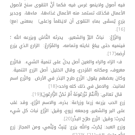
فيه أصول ولاينمو غرس فيه فكما أنَّ التقوى سنخ لأصول
الأعمال فكذلك تستمد منه الأعمال غذاءها، ماءها، وجدير
بزرعٍ يُسقَى بماءِ التقوى أن لايَظمأ و(على) بمعنى (مع)
[16].
والزًرْعُ: نباتُ البُرِّ والشعير، يحرثه النَّاسُ ويزرعه الله ؛
فينميه حتى يبلغ غايته وتمامه، والمُزَارِعُ: الزارع الذي يزرع
أرضه[17].
فـ» الزاء والراء والعين أصل يدلً على تنمية الشيء. فالزًرع
معروف، ومكانه المُزدرع، وقال الخليل: أصل الزرع التنمية.
وكان بعضهم يقول: الزًرع طرح البَذر في الأرض. والزًرع اسم
لمانبت. والاصل في ذلك كله واحد»[18]
قال تعالى: ﴿أَأَنتُمْ تَزْرَعُونَهُ أَمْ نَحْنُ الزَّارِعُونَ﴾[19].
زرع الحب يزرعه زرعا وزراعة: بذره، والاسم الزًرْع، وقد غلب
على البر والشعير، وجمعه زروع، وقيل: الزًرْع نبات كل شيء
يُحرث؛ وقيل: الزًرع طرْح البذْر[20].
وزرع العبد: يُحْرث، والله يزرع: يُنبِتُ ويُنَّمي، ومن المجاز: زرع
الله ولدك للخير[21]. )([22]).