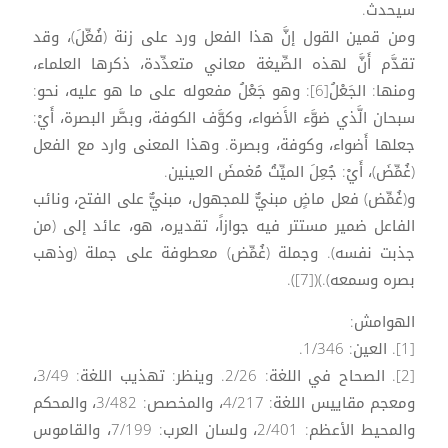
سيحدث.
ومن قمين القول إنَّ هذا الفعل ورد على زنة (فُعِّلَ)، وقد
تقدَّم أَنَّ لهذه الصِّيغة معاني متعدِّدة، ذكرها العلماء،
ومنها: الجَعْلُ[6]: وهو جَعْلُ مفعوله على ما هو عليه، نحو:
سبحان الَّذي ضوَّء الأَضواء، وكوَّف الكوفة، وبصَّر البصرة، أَيْ:
جعلها أَضواء، وكوفة، وبصرة. وهذا المعنى وارد مع الفعل
(غُمِّضَ)، أَيْ: جُعِلَ الميِّتُ مُغمضَ العينين.
و(غُمِّض) فعل ماضٍ مبنيٌّ للمجهول، مبنيٌّ على الفتح، ونائب
الفاعل ضمير مستتر فيه جوازاً، تقديره، هو، عائد إلى (من
جذبت نفسه). وجملة (غُمِّض) معطوفة على جملة (وذهب
بصره وسمعه).)([7]).
الهوامش:
[1]. العين: 1/346.
[2]. الصحاح في اللغة: 2/26. وينظر: تهذيب اللغة: 3/49،
ومعجم مقاييس اللغة: 4/217، والمخصص: 3/482، والمحكم
والمحيط الأعظم: 2/401، ولسان العرب: 7/199، والقاموس