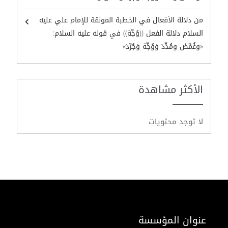
من دلالة الأفعال في الخطبة المونقة للإمام علي عليه
السلام دلالة الفعل ((وُجِّهَ)) في قوله عليه السلام:
«وغُمِّضَ ومُدِّدَ وَوُجِّهَ وَجُرِّدَ»
الأكثر مشاهدة
لا توجد محتويات
عنوان المؤسسة