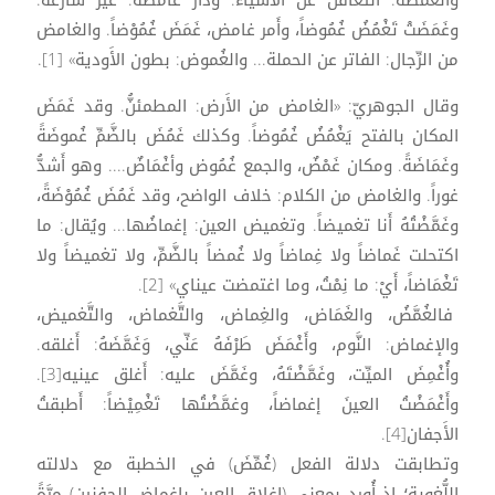
وغَمَضَتْ تَغْمُضُ غُمُوضاً، وأَمر غامض، غَمَضَ غُمُوْضاً. والغامض
من الرِّجال: الفاتر عن الحملة... والغُموض: بطون الأَودية» [1].
وقال الجوهريّ: «الغامض من الأَرض: المطمئنُّ. وقد غَمَضَ
المكان بالفتح يَغْمُضُ غُمُوضاً. وكذلك غَمُضَ بالضَّمِّ غُموضَةً
وغَمَاضَةً. ومكان غَمْضٌ، والجمع غُمُوض وأغْمَاضٌ.... وهو أَشدُّ
غوراً. والغامض من الكلام: خلاف الواضح، وقد غَمُضَ غُمُوْضَةً،
وغَمَّضْتُهُ أَنا تغميضاً. وتغميض العين: إغماضُها... ويُقال: ما
اكتحلت غَماضاً ولا غِماضاً ولا غُمضاً بالضَّمِّ، ولا تغميضاً ولا
تَغْمَاضاً، أَيْ: ما نِمْتُ، وما اغتمضت عيناي» [2].
فالغُمَّضُ، والغَمَاض، والغِماض، والتَّغماض، والتَّغميض،
والإغماض: النَّوم، وأَغْمَضَ طَرْفَهُ عَنِّي، وَغَمَّضَهُ: أَغلقه.
وأُغْمِضَ الميِّت، وغَمَّضْتَهُ، وغَمَّضَ عليه: أَغلق عينيه[3].
وأَغْمَضْتُ العينَ إغماضاً، وغمَّضْتُها تَغْمِيْضاً: أَطبقتُ
الأَجفان[4].
وتطابقت دلالة الفعل (غُمِّضَ) في الخطبة مع دلالته
اللُّغوية؛ إذ أُورد بمعنى (إغلاق العين بإغماض الجفنين) مرَّةً