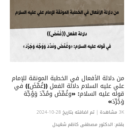
من دلالة الأفعال في الخطبة المونقة للإمام
علي عليه السلام دلالة الفعل ((غُمِّضَ)) في
قوله عليه السلام: «وغُمِّضَ ومُدِّدَ وَوُجِّهَ
وَجُرِّدَ»
3K مشاهدة
| تم اضافته بتاريخ 28-10-2024
بقلم: الدكتور مصطفى كاظم شغيدل