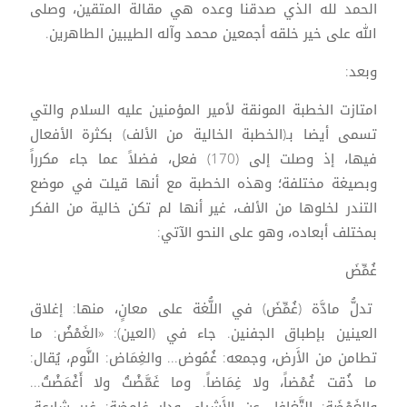
الحمد لله الذي صدقنا وعده هي مقالة المتقين، وصلى
الله على خير خلقه أجمعين محمد وآله الطيبين الطاهرين.
وبعد:
امتازت الخطبة المونقة لأمير المؤمنين عليه السلام والتي
تسمى أيضا بـ(الخطبة الخالية من الألف) بكثرة الأفعال
فيها، إذ وصلت إلى (170) فعل، فضلاً عما جاء مكرراً
وبصيغة مختلفة؛ وهذه الخطبة مع أنها قيلت في موضع
التندر لخلوها من الألف، غير أنها لم تكن خالية من الفكر
بمختلف أبعاده، وهو على النحو الآتي:
غُمِّضَ
تدلُّ مادَّة (غُمِّضَ) في اللُّغة على معانٍ، منها: إغلاق
العينين بإطباق الجفنين. جاء في (العين): «الغَمْضُ: ما
تطامن من الأَرض، وجمعه: غُمُوض... والغِمَاض: النَّوم، يُقال:
ما ذُقت غُمْضاً، ولا غِمَاضاً. وما غَمَّضْتُ ولا أَغْمَضْتُ...
والغَمْضَة: التَّغافل عن الأَشياء. ودار غامضة: غير شارعة.