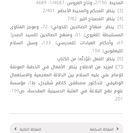
المحيط: 2/196، وتاج العروس: 1/4687- 4689.
[3]. ينظر: المحكم والمحيط الأعظم: 2/401.
[4]. ينظر: المصباح النير: 7/82.
[5]. ينظر: منهاج الصالحين (للخوئي): 72، وموجز الفتاوى
المستنبطة (للغروي): 91، ومنهج الصالحين (للسيد الصدر):
67، وأحكام العبادات (للمدرسي): 133، وسبل السلام
(لليعقوبي): 104.
[6]. ينظر: الفعل (فَرَّدتُه) من الكتاب.
([7]) لمزيد من الاطلاع ينظر: الأفعال في الخطبة المونقة
للإمام علي عليه السلام بين الدلالة المعجمية والاستعمال
الوظيفي: للدكتور مصطفى كاظم شغيدل، ط1، مؤسسة
علوم نهج البلاغة في العتبة الحسينية المقدسة، ص199-
201.
المقالة السابقة
المقالة التالية