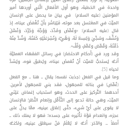
واحدة في الخطبة، وهو أَول الأَفعال الَّتي أَوردها أَمير
المؤمنين (عليه السلام) في بيان ما يحصل على الإنسان
الميِّت في المغتسل بعد موته، فَيُبَاشَر بأَنْ تُغْمَضَ عيناه، إذ
قال (عليه السلام): «وغُمِّضَ ومُدِّدَ، وَوُجِّهَ وَجُرِّدَ، وَغُسِّلَ
وَنُشِّفَ، وسُجِّيَ وَبُسِطَ لَهُ، وَهُيِّءَ وَنُشِرَعَلَيْهِ كَفَنُهُ، وَشُدَّ مِنْهُ
ذَقْنُهُ، وَقُمِّصَ وعُمِّمَ، وَلُفَّ».
وقد ورد في (أَحكام الاحتضار) في رسائل الفقهاء العمليَّة
أَنــَّه يُستحبُّ للميِّت أَنْ تُغمضَ عيناه، ويُطبقَ فوه، ويُشدَّ
لحياه [5].
وما قيل في الفعل (جذبت نفسه) يقال ــ هنا ــ مع الفعل
(غُمِّض) في بنائه للمجهول، فقد بني للمجهول لأَمرين.
أَحدهما: التَّركيز على الحدث، وهو استحباب إغماض عَيْنَي
الميِّت، وهي حالة تدعو إلى التَّأَمُّل وإنعام النَّظر؛ فالإنسان
لا يقوى على أَيِّ شيء، حتَّى إغلاق عينيه، ممَّا يدلُّ على
عجزه، وانعدام قوَّة تأْثيره على جسده؛ فهو لا يملك ذلك ــ
أَصلاً ــ. والآخر: أَنــَّه لا يُعْلَمُ مَنْ سيغلق عينيه، ولكنــَّه