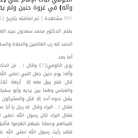
وآله) في غزوة حنين ولم يف
971 مشاهدة
| تم اضافته بتاريخ 12-04-2026
بقلم: الدكتور محمد سعدون عبيد الع
الحمد لله رب العالمين والصلاة والس
أما بعد:
روى الكوفي([1]) وقال: (.
وآله) يوم حنين جعل النبي (صلى الله ع
قال: فلم يبق معه إلا أربعة: ثل
والعباس وهما بين يديه وأبو سفيان
فقال: (... البراء وقال: له رجل يا أبا
فقال البراء لكن رسول الله (صلى ال
لقيناهم وحملنا عليهم انهزموا فأقبل
فلقد رأيت رسول الله (صلى الله علي