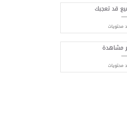
يع قد تعجبك
د محتويات
ر مشاهدة
د محتويات