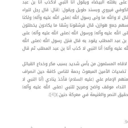
على بغلته البيضاء ويقول أنا النبي لاكذب أنا بن عبد
ويختلف الجوهري([3]) مع الكوفي فيروي وبسند طويل ويقول: (قال: قال رجل للبراء
ال لا والله ما ولى رسول الله (صلى الله عليه وآله) ولكنا
 سهم جمع هوازن، قال فرشقونا رشقا ما يكادون يخطئون
ى الله عليه وآله) ورسول الله (صلى الله عليه وآله) على
 بن عبد المطلب يقود به قال فنزل رسول الله (صلى الله
 عليه وآله) أنا النبي لا كذب أنا بن عبد المطلب ثم قال
لاقاه المسلمون من بأس شديد بسبب مكر وخداع القبائل
ا تضحيات الأمين المبعوث رحمة للناس كافة حين انصراف
نهم الإمام علي (عليه السلام) فأخذ ينادي (أنا النبي لا
لنداء موقف واضح وصريح للنبي (صلى الله عليه وآله)
يق النصر والغنيمة في معركة حنين.)([4]).