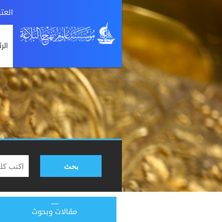
العت
الر
بحث
مقالات وبحوث