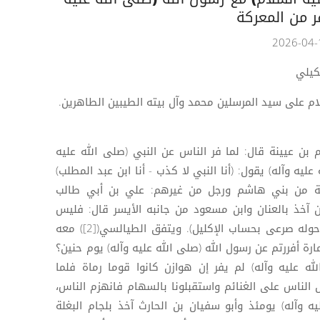
ر من المعركة
كيلي
لام على سيد المرسلين محمد وآل بيته الطيبين الطاهرين.
.. عن الحكم بن عيينة قال: لما فر الناس عن النبي (صلى الله عليه
ليه وآله) يقول: (أنا النبي لا كذب - أنا ابن عبد المطلب)
اثة من بني هاشم ورجل من غيرهم: علي بن أبي طالب
 آخذ بالعنان وابن مسعود من جانبه الأيسر قال: فليس
يقبل نحوه أحد إلا قتل والمشركون حوله صرعى بحساب الإكليل). ويتفق الطيالسي([2]) معه
 عمارة أفررتم عن رسول الله (صلى الله عليه وآله) يوم حنين؟
له عليه وآله) لم يفر إن هوازن كانوا قوما رماة فلما
 الناس على الغنائم واستقبلونا بالسهام فانهزم الناس،
ه وآله) يومئذ وأبو سفيان بن الحارث آخذ بلجام البغلة