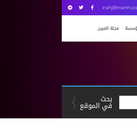
inahj@imamhuss
مؤسسة
مجلة المبين
بحث
في الموقع