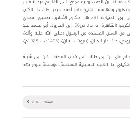
[3]) علي بن الجعد بن عبيد (ت: 230هـ)، مسند ابن الجعد، رواية وجمع: أبي القاسم عبد الله بن
محمد البغوي (ت: 317هـ)، مراجعة وتعليق وفهرسة: الشيخ عامر أحمد حيدر، ط2، دار الكتب
العلمية،(بيروت - 1996م)، ص364؛ ابن أبي الدنيا(ت 281 هـ)، مكارم الأخلاق، تحقيق: مجدي
السيد إبراهيم، د- ط، مكتبة القرآن الكريم، (القاهرة، د- ت)، ص56؛ ابن الجارود، أبو محمد عبد
ي (ت 307هـ)، المنتقى من السنن المسندة عن الرسول (صلى الله عليه وآله)،
فهرسه وعلق عليه: عبد الله عمر البارودي، ط1، دار الجنان، (بيروت - لبنان)، (1408هـ - 1988م)،
ار الإمام علي بن ابي طالب في كتاب المصنف لابن ابي شيبة
عكيلي، ط: العتبة الحسينية المقدسة، مؤسسة علوم نهج
المقالة التالية