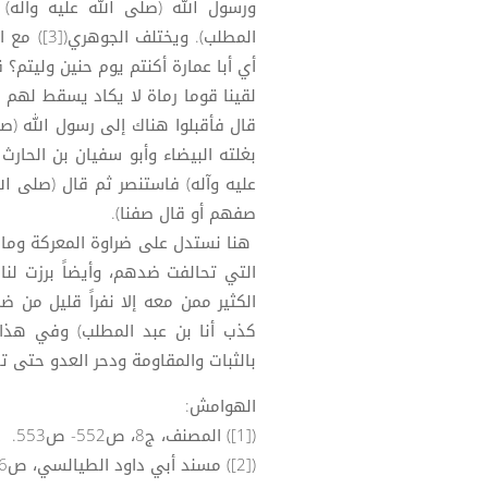
ورسول الله (صلى الله عليه وآله) 
المطلب). 
أي أبا عمارة أكنتم يوم حنين وليتم؟ ق
لقينا قوما رماة لا يكاد يسقط لهم
قال فأقبلوا هناك إلى رسول الله (صل
بغلته البيضاء وأبو سفيان بن الحارث
عليه وآله) فاستنصر ثم قال (صلى الله
صفهم أو قال صفنا).
هنا نستدل على ضراوة المعركة وما 
التي تحالفت ضدهم، وأيضاً برزت لن
الكثير ممن معه إلا نفراً قليل من ضم
كذب أنا بن عبد المطلب) وفي هذا ا
بالثبات والمقاومة ودحر العدو حتى تحق
الهوامش:
([1]) المصنف، ج8، ص552- ص553.
([2]) مسند أبي داود الطيالسي، ص96.