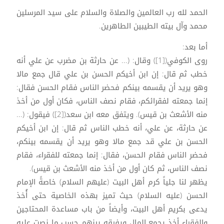
الحمد لله رب العالمين والصلاة والسلام على سيد المرسلين
محمد وآل بيته الطيبين الطاهرين.
أما بعد:
روى الكوفي([1]) وقال: (... عن حارثة بن مضرب عن علي أنه
خطب ثم قال: إن ابن أخيكم الحسن بن علي قال جمع مالا
وهو يريد أن يقسمه بينكم فحضر الناس فقام الحسن فقال:
إنما جمعته لفقرائكم، فقام نصف الناس، فكان أول من أخذ
منه الأشعث بن قيس). ويتفق معه ابن سعد([2]) فيقول: (...
عن حارثة، عن علي، أنه خطب الناس ثم قال: إن ابن أخيكم
الحسن بن علي قد جمع مالا وهو يريد أن يقسمه بينكم،
فحضر الناس فقام الحسن، فقال: إنما جمعته للفقراء، فقام
نصف الناس، ثم كان أول من أخذ منه الأشعث بن قيس).
يظهر لنا جلياً كرم أهل البيت (عليهم السلام) خاصةً الإمام
الحسن (عليه السلام) حيث تميز بهذه الخاصية حتى أُخذ
يدعى بكريم أهل البيت، وأيضاً من باب مساعدة المحتاجين
والفقراء أخذ يجمع المال ويفرقه بينهم حسب ما نصت عليه