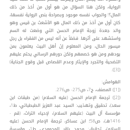
الرواية، ولكن هنا السؤال من هو أول من أخذ من ذلك
المال؟! والجواب نفسه موجود وبصراحة بنص الرواية نفسها،
كان أول من أخذ من ذلك المال هو الأشعث بن قيس وهو
والد جعدة زوجة الإمام الحسن التي وضعت له السم
واستشهد على أثرها. فضلاً عن أنه ليس من الفقراء بل رجل
ميسور الحال، ومن المعلوم إنَ أهل البيت يعلمون بمن
يودهم ومن هو خصمهم ولكن دورهم الرسالي يحتم عليهم
التضحية والتجرد والإيثار وعدم القصاص قبل وقوع الجناية)
([3]).
الهوامش:
([1]) المصنف، ج7، ص275- ص276.
([2]) ترجمة الإمام الحسن (عليه السلام) (من طبقات ابن
سعد)، تحقيق وتهذيب: السيد عبد العزيز الطبطبائي، ط1،
مؤسسة آل البيت (عليهم السلام)، لإحياء التراث، (قم -
1416هـ)، ص58؛ ابن عساكر، ترجمة الإمام الحسن (عليه
السلام)، تحقيق: محمد باقر المحمودي، ط1، مؤسسة