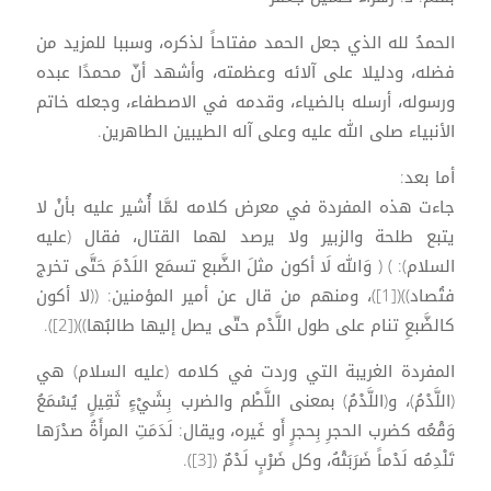
الحمدُ لله الذي جعل الحمد مفتاحاً لذكره، وسببا للمزيد من
فضله، ودليلا على آلائه وعظمته، وأشهد أنّ محمدًا عبده
ورسوله، أرسله بالضياء، وقدمه في الاصطفاء، وجعله خاتم
الأنبياء صلى الله عليه وعلى آله الطيبين الطاهرين.
أما بعد:
جاءت هذه المفردة في معرض كلامه لمَّا أُشير عليه بأنْ لا
يتبع طلحة والزبير ولا يرصد لهما القتال، فقال (عليه
السلام): ) ( وَالله لَا أكون مثلَ الضَّبع تسمَع اللَدْمَ حَتَّى تخرج
فتُصاد))([1])، ومنهم من قال عن أمير المؤمنين: ((لا أكون
كالضَّبعِ تنام على طول اللَّدْم حتّى يصل إليها طالبُها))([2]).
المفردة الغريبة التي وردت في كلامه (عليه السلام) هي
(اللَّدْمُ)، و(اللَّدْمُ) بمعنى اللَّطْم والضرب بِشَيْءٍ ثَقِيلٍ يُسْمَعُ
وَقْعُه كضرب الحجرِ بِحجرٍ أَو غَيره، ويقال: لَدَمَتِ المرأَةُ صدْرَها
تَلْدِمُه لَدْماً ضَرَبَتْهُ، وكل ضَرْبٍ لَدْمٌ ([3]).