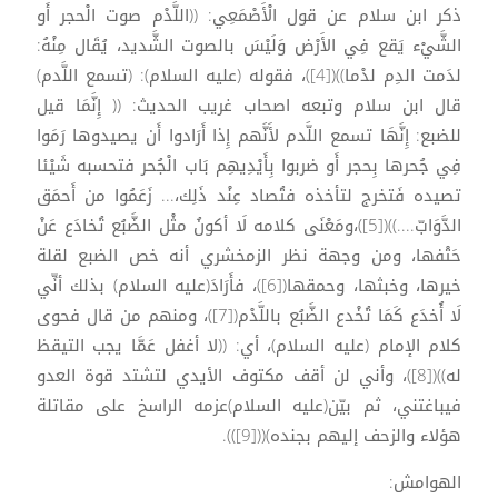
ذكر ابن سلام عن قول الْأَصْمَعِي: ((اللَّدْم صوت الْحجر أَو
الشَّيْء يَقع فِي الأَرْض وَلَيْسَ بالصوت الشَّديد، يُقَال مِنْهُ:
لدَمت الدِم لدْما))([4])، فقوله (عليه السلام): (تسمع اللَّدم)
قال ابن سلام وتبعه اصحاب غريب الحديث: (( إِنَّمَا قيل
للضبع: إِنَّهَا تسمع اللَّدم لأَنَّهم إِذا أَرَادوا أَن يصيدوها رَمَوا
فِي جُحرها بِحجر أَو ضربوا بِأَيْدِيهِم بَاب الْجُحر فتحسبه شَيْئا
تصيده فَتخرج لتأخذه فتُصاد عِنْد ذَلِك،... زَعَمُوا من أَحمَق
الدَّوَابّ....))([5])،ومَعْنَى كلامه لَا أكونُ مثْل الضَّبُع تُخادَع عَنْ
حَتْفها، ومن وجهة نظر الزمخشري أنه خص الضبع لقلة
خيرها، وخبثها، وحمقها([6])، فأَرَادَ(عليه السلام) بذلك أنِّي
لَا أُخدَع كَمَا تُخْدع الضَّبُع باللَّدْم([7])، ومنهم من قال فحوى
كلام الإمام (عليه السلام)، أي: ((لا أغفل عَمَّا يجب التيقظ
له))([8])، وأني لن أقف مكتوف الأيدي لتشتد قوة العدو
فيباغتني، ثم بيّن(عليه السلام)عزمه الراسخ على مقاتلة
هؤلاء والزحف إليهم بجنده)(([9])).
الهوامش: