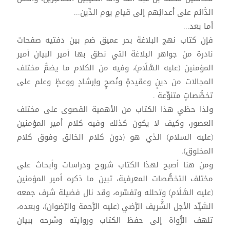
الدَّائم على أعدائِهم إلى قيامِ يوم الدِّين...
أما بعد...
فإن كتاب نهج البلاغة بحر عميق ضم بين دفتيه صفحات
نادرة من جواهر البلاغة التي نطق بها أمير البيان أمير
المؤمنين (عليه السَّلَام)، وفيه من الكلام ما يضمُّ مختلف
المجالات من دينٍ وعقيدةٍ ونُصحٍ وإرشادٍ ووعظٍ وعلم على
تخصُّصاتٍ متنوِّعة .
ولذا حظي هذا الكتاب من الأهمية القصوى على مختلف
العصور، وكيف لا يكون كذلك وفيه كلام أمير المؤمنين
(عليه السلام) الذي هو (دون كلام الخالق وفوق كلام
المخلوق).
ومن هنا أصبح لهذا الكتاب شروح ودراسات وأبحاث على
مختلف التخصُّصات المعرفية، تبين ما ذكره أمير المؤمنين
(عليه السَّلَام) وتحلله وتفسِّره، وقد نال فضيلة شرف جمعه
السَّيِّد الأجل الشَّريف الرَّضي (عليه الرَّحمة والرّضوان)، وبعده،
تلهف الرُّواة إلى حفظ الكتاب وروايته وشرحه ببيان