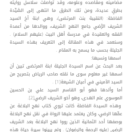
مضامينه ومقاصده وعلومه، وقد تواصلت سلاسل روايته
بطرقٍ عديدة، ومن تلك الطرق ما انتهى إلى السَّيِّدة
الفاضلة: (النقيبة بنت المرتضى)، وهي ابنة أخ السيد
الشريف الرَّضي جامع النهج الشريف، ووالدها من أعمدة
الفقه والعقيدة في مدرسة أهل البيت (عليهم السلام) .
وسنعمد في هذه المقالة إلى التعريف بهذه السيدة
الجليلة بحسب ما يسمح به المقام .
اسمها ونسبها:
بعد البحث عن اسم السيدة الجليلة ابنة المرتضى تبين أن
اسمها غير معلوم سوى ما نقله صاحب الرياض بتصريح من
السيد الأميني في أعيان الشيعة[1] .
أما وألدها فهو أبو القاسم السيد علي بن الحسين
الموسوي علم الهدى، وهو أخو الشريف الرضي[2].
وهذه السيدة الفاضلة كانت تروي كتاب نهج البلاغة عن
عمِّها الرضي، وكان يعتمد عليها الرواة في نقل نهج البلاغة
بوصفها أحد الثمانية الذين رووا نهج البلاغة بعد الشريف
الرضي (عليه الرحمة والرضوان) . ولم يبينوا سيرة حياة هذه