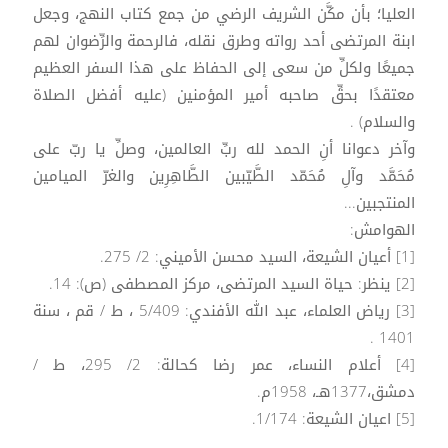
العليا؛ بأن مكَّن الشريف الرضي من جمع كتاب النهج، وجعل
ابنة المرتضى أحد رواته وطرق نقله، فالرحمة والرِّضوان لهم
جميعًا ولكلِّ من سعى إلى الحفاظ على هذا السفر العظيم
معتقدًا بحقِّ صاحبه أمير المؤمنين (عليه أفضل الصلاة
والسلام) .
وآخر دعوانا أنِ الحمد لله ربِّ العالمين، وصلِّ يا ربّ على
مُحَمَّد وآلِ مُحَمّد الطَّيّبين الطَّاهِرِين والغرّ الميامين
المنتجبين...
الهوامش:
[1] أعيان الشيعة، السيد محسن الأميني: 2/ 275.
[2] ينظر: حياة السيد المرتضى، مركز المصطفى (ص): 14.
[3] رياض العلماء، عبد الله الأفندي: 5/409 ، ط / قم ، سنة
1401 .
[4] أعلام النساء، عمر رضا كحالة: 2/ 295، ط /
دمشق،1377هـ،‍ 1958م.
[5] اعيان الشيعة: 1/174.