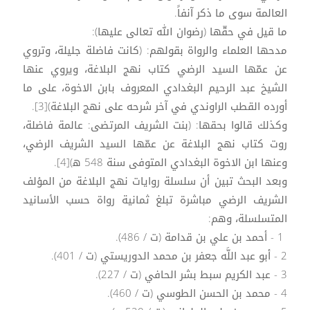
العالمة سوى ما ذكر آنفاً.
ما قيل في حقّها (رضوان الله تعالى عليها):
مدحها العلماء والرواة بقولهم: (كانت فاضلة جليلة، وتروي
عن عمّها السيد الرضي كتاب نهج البلاغة، ويروي عنها
الشيخ عبد الرحيم البغدادي المعروف بابن الاخوة، على ما
أورده القطب الراوندي في آخر شرحه على نهج البلاغة)[3].
وكذلك قالوا بحقها: (بنت الشريف المرتضى: عالمة فاضلة،
روت كتاب نهج البلاغة عن عمّها السيد الشريف الرضي،
وعنها ابن الاخوة البغدادي المتوفى سنة 548 ه‍)[4].
وبعد البحث تبين أن سلسلة روايات نهج البلاغة من المؤلف
الشريف الرضي مباشرة تبلغ ثمانية رواة حسب الأسانيد
المتسلسلة، وهم:
1 - أحمد بن علي بن قدامة (ت / 486).
2 - أبو عبد اللَّه جعفر بن محمد الدوريستي (ت / 401).
3 - عبد الكريم سبط بشر الحافي (ت / 227).
4 - محمد بن الحسن الطوسي (ت / 460).