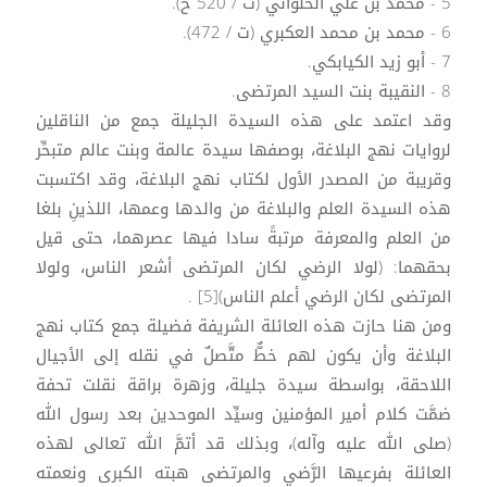
5 - محمد بن علي الحلواني (ت / 520 ح).
6 - محمد بن محمد العكبري (ت / 472).
7 - أبو زيد الكيابكي.
8 - النقيبة بنت السيد المرتضى.
وقد اعتمد على هذه السيدة الجليلة جمع من الناقلين
لروايات نهج البلاغة، بوصفها سيدة عالمة وبنت عالم متبحِّر
وقريبة من المصدر الأول لكتاب نهج البلاغة، وقد اكتسبت
هذه السيدة العلم والبلاغة من والدها وعمها، اللذينِ بلغا
من العلم والمعرفة مرتبةً سادا فيها عصرهما، حتى قيل
بحقهما: (لولا الرضي لكان المرتضى أشعر الناس، ولولا
المرتضى لكان الرضي أعلم الناس)[5] .
ومن هنا حازت هذه العائلة الشريفة فضيلة جمع كتاب نهج
البلاغة وأن يكون لهم خطٌّ متَّصلٌ في نقله إلى الأجيال
اللاحقة، بواسطة سيدة جليلة، وزهرة براقة نقلت تحفة
ضمَّت كلام أمير المؤمنين وسيِّد الموحدين بعد رسول الله
(صلى الله عليه وآله)، وبذلك قد أتمَّ الله تعالى لهذه
العائلة بفرعيها الرَّضي والمرتضى هبته الكبرى ونعمته