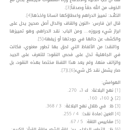
الخوف من الله حقاً وصدقاً[3].
النـًقْـد: تمييز الدراهم واعطاؤكها انسانا واخذها[4].
قال ابن فارس: «النون والقاف والدال أصل صحيح يدل على
ابراز شيء وبروزه.... ومن الباب: نقد الدراهم، وهو تمييزها
والكشف عن حالها في جودتها أو زيفها»[5].
و(النقد) من الألفاظ التي لحق بها تطور معنوي، فكانت
في الجاهلية تدل على فحص النقود؛ للتعرف على الجيد
والزائف منها، ولم يعد هذا اللفظ مختصا بهذه النقود، بل
صار يشمل نقد كل شيء[6].)[7].
الهوامش:
[1] نهج البلاغة: ك 3، 270.
[2] خ 160، 160.
[3] ظ: في ظلال نهج البلاغة: 3 / 368.
[4] العين (مادة نقد): 4 / 255.
[5] مقاييس اللغة: 5 / 67.
[6] ظ: التطور الدلالي بين لغة الشعر ولغة القرآن الكريم: