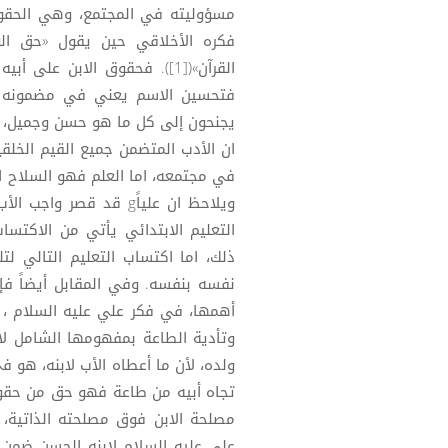
مسؤوليته في المجتمع، وهي الحقو
فكره الأخلاقي حين يقول «حق ال
القرآن»([1]). فحقوق الابن ع
فتحسين الاسم يعني في مضمونه تجن
يجنحون إلى كل ما هو حسن وجميل، 
ان الأدب المتضمن جميع القيم الخلقي
في مجتمعه، اما العلم فهو السلاح ا
ويلاحظ ان علياًg قد قص
التعليم الابتدائي يأتي من الاكتسا
ذلك، اما اكتساب التعليم التالي لتل
نفسه بنفسه. وفي المقابل أيضاً فإ
وتأدية الطاعة بمفهومها الشامل لا ت
ولده، لأن ما أعطاه الأب لابنه، هو 
تجاه أبيه من طاعة فهو حق من حقوق 
مصلحة الابن فوق مصلحته الذاتية،
علي عليه السلام لابنه الحسن ضمن