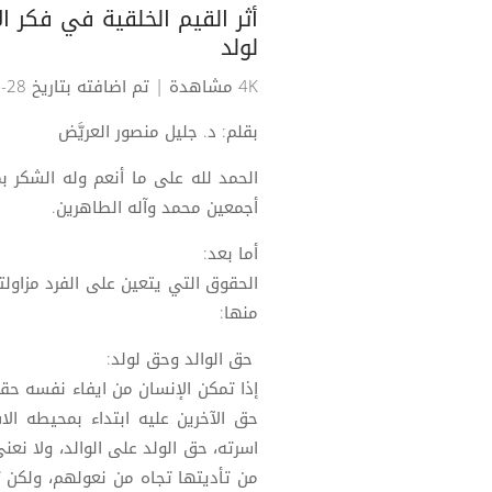
أثر القيم الخلقية في فكر ا
لولد
4K مشاهدة
| تم اضافته بتاريخ 28-11-2024
بقلم: د. جليل منصور العريَّض
الحمد لله على ما أنعم وله الشكر بم
أجمعين محمد وآله الطاهرين.
أما بعد:
الحقوق التي يتعين على الفرد مزاولت
منها:
حق الوالد وحق لولد:
إذا تمكن الإنسان من ايفاء نفسه حقها
حق الآخرين عليه ابتداء بمحيطه الا
اسرته، حق الولد على الوالد، ولا ن
من تأديتها تجاه من نعولهم، ولكن ث