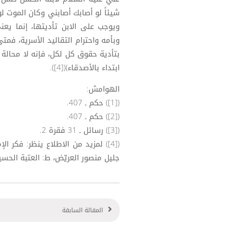
ويوجب على الابن تأديتها، إنما يعن
وبأمه واحترام التقاليد الأسرية، فمت
بتأدية حقوق كل لكل، فإنه لا محالة 
ابتداء بالأصدقاء)([4]).
الهوامش:
([1]) حكم ـ 407.
([2]) حكم ـ 407.
([3]) رسائل ـ 31 فقرة 2.
([4]) لمزيد من الاطلاع ينظر: فكر 
جليل منصور العريّض، ط: العتبة الحسيني
المقالة السابقة