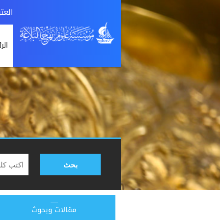
العت
الر
بحث
مقالات وبحوث