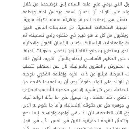
ق التي يرمي علي عليه السلام إلى توضيحها من خلال
ولد على الوالد أن يحسن اسمه ويحسن ادبه ويعلمه
لى أبيه تتمثل في إعداده للحياة، وتهيئة نفسه تهيئة سوية.
يبه الانفعالات النفسية، من مضايقات الناس، الذين
وينفرون من كل ما هو قبيح في منظره وفي تسميته، ثم
ة والمعاملات الإنسانية، يكسب الإنسان القبول والاحترام
لذي يستطيع به دفع غائلة الزمن بتخطي صعوبات الحياة،
ر واجب الأب على التعليم الأساسي ابتداء بالقرآن الكريم، لكون ذلك
ب المفروض والمقرون بالمراقبة، لأن سن المتعلم تتطلب
ك المرحلة فينبع من ذات الفرد، وإقناعه الفكري بتوجيه
ن للوالد على الولد حقوقاً يجب أن يستوفيها كلامة من
أهمها، في فكر علي عليه السلام ، الطاعة، «في كل شيء إلا في معصية الله سبحانه»([2])
عني ـ كما نعتقد ـ رد الجميل على ما بذله الوالد تجاه
في جوهره حق من حقوقه الإنسانية، وأما ما يقوم به الابن
الأب الطبيعية، لأن الأب في أوامره ونواهيه، إنما يضع
 وتتمثل القيمة الحقيقية للابن في نفس الأب في قول
 وصيته له «... وجدتك بعضي، بل وجدتك كلي، حتى كأن