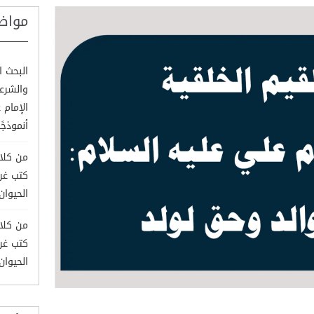
مواض
البحث ا
والشرع
الإمام 
أنموذجًا
من كلام
كتب غري
الحيوان وم
من كلام
كتب غري
الحيوان وم