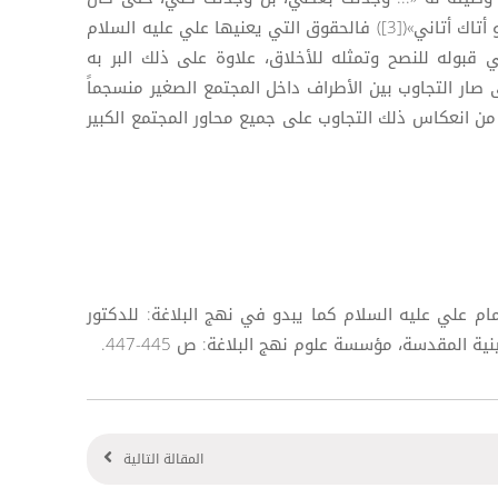
شيئاً لو أصابك أصابني وكان الموت لو أتاك أتاني»([3]) فالحقوق التي يعنيها علي عليه السلام
ي قبوله للنصح وتمثله للأخلاق، علاوة على ذلك البر به
ى صار التجاوب بين الأطراف داخل المجتمع الصغير منسجماً
من انعكاس ذلك التجاوب على جميع محاور المجتمع الكبير
الإمام علي عليه السلام كما يبدو في نهج البلاغة: للدكتور
ة المقدسة، مؤسسة علوم نهج البلاغة: ص 445-447.
المقالة التالية