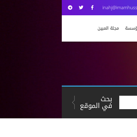
inahj@imamhuss
مؤسسة
مجلة المبين
بحث
في الموقع