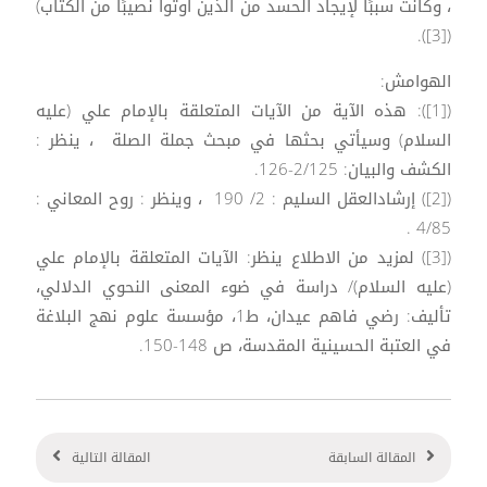
، وكانت سببًا لإيجاد الحسد من الذين أوتوا نصيبًا من الكتاب)
([3]).
الهوامش:
([1]): هذه الآية من الآيات المتعلقة بالإمام علي (عليه
السلام) وسيأتي بحثها في مبحث جملة الصلة ، ينظر :
الكشف والبيان: 2/125-126.
([2]) إرشادالعقل السليم : 2/ 190 ، وينظر : روح المعاني :
4/85 .
([3]) لمزيد من الاطلاع ينظر: الآيات المتعلقة بالإمام علي
(عليه السلام)/ دراسة في ضوء المعنى النحوي الدلالي،
تأليف: رضي فاهم عيدان، ط1، مؤسسة علوم نهج البلاغة
في العتبة الحسينية المقدسة، ص 148-150.
المقالة السابقة
المقالة التالية