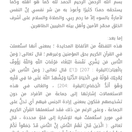
بسم الله الرحمن الرحيم الحمد لله كما هو أهله وكما
يستحقه حمدًا كثيرًا وأعوذ به من شر نفسي إنّ النفس
لأمارةٌ بالسوء إلاّ ما رحم ربي، والصلاة والسلام على أشرف
الخلق محمّدٍ الأمين وأهل بيته الطيبين الطاهرين.
إما بعد:
هذه اللفظةُ من الألفاظِ المحايدة ؛ بمعنى أنها استُعملت
في القرآنِ الكريم بحق المؤمنين وغيرهم ؛ قال تعالى:{ وَمِنَ
النَّاسِ مَن يَشْرِي نَفْسَهُ ابْتِغَاء مَرْضَاتِ اللّهِ وَاللّهُ رَؤُوفٌ
بِالْعِبَادِ}[البقرة : 207] ([1]) قال تعالى:{ وَمِنَ النَّاسِ مَن
يُعْجِبُكَ قَوْلُهُ فِي الْحَيَاةِ الدُّنْيَا وَيُشْهِدُ اللّهَ عَلَى مَا فِي قَلْبِهِ
وَهُوَ أَلَدُّ الْخِصَامِ}[البقرة :204] ، والغالب في هذه
الاستعمالات إشارتها إلى جماعة من الأفراد من دون
تشخيصهم فتكون بمعنى إرادة الجنس فيهم أي تدلُّ على
الجماعة ، وعلى الرغم من ذلك فقد استعملها القرآن الكريم
في موردٍ استُعملتْ فيه للإشارة إلى فئةٍ محددة ، قال
تعالى :{ الَّذِينَ قَالَ لَهُمُ النَّاسُ إِنَّ النَّاسَ قَدْ جَمَعُواْ لَكُمْ