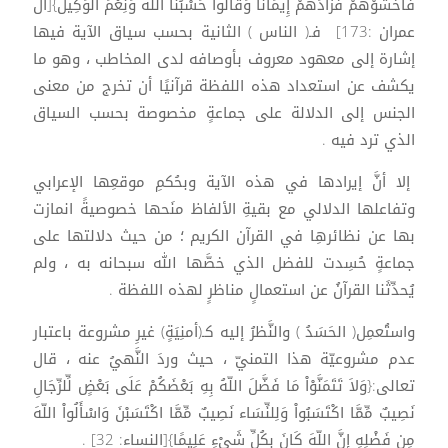
فَاخْشَوْهُمْ فَزَادَهُمْ إِيمَاناً وَقَالُواْ حَسْبُنَا اللّهُ وَنِعْمَ الْوَكِيلُ}[آل
عمران :173] فـ( الناس ) الثانية بحسب سياق الآية فيها
إشارة إلى معهود معروف بأوصافه لدى المخاطب ، وهو ما
يكشف عن استعداد هذه اللفظة قرآنيًا أن تخرج من معنى
الجنس إلى الدلالة على جماعةٍ مخصوصة بحسب السياق
الذي ترد فيه .
إلا أنَّ إيرادها في هذه الآية وبحُكمِ موقعِها الإعرابي
وتفاعلها الدلالي مع بقيةِ الألفاظ منَحها خصوصيةً انمازت
بها عن نظائرهِا في القرآن الكريم ؛ من حيث دلالتها على
جماعةٍ حُسِدت للفضل الذي خصَّها الله سبحانه به ، ولم
يُحدِّثَنا القرآنُ عن استعمالٍ مناظرٍ لهذه اللفظة .
واستُعمِل( الحَسَدُ ) والنَّظرُ إليه كـ(أمنِيَةٍ) غيرِ مشروعة باعتبار
عدم مشروعيّة هذا التمنيّ ، حيث وردَ النَّهيُ عنه ، قال
تعالى:{وَلاَ تَتَمَنَّوْاْ مَا فَضَّلَ اللّهُ بِهِ بَعْضَكُمْ عَلَى بَعْضٍ لِّلرِّجَالِ
نَصِيبٌ مِّمَّا اكْتَسَبُواْ وَلِلنِّسَاء نَصِيبٌ مِّمَّا اكْتَسَبْنَ وَاسْأَلُواْ اللّهَ
مِن فَضْلِهِ إِنَّ اللّهَ كَانَ بِكُلِّ شَيْءٍ عَلِيمًا}[النساء: 32] .