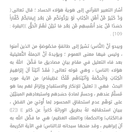
أشار التعبير القرآني إلى هوية هؤلاء الحساد ؛ قال تعالى:{
وَدَّ كَثِيرٌ مِّنْ أَهْلِ الْكِتَابِ لَوْ يَرُدُّونَكُم مِّن بَعْدِ إِيمَانِكُمْ كُفَّاراً
حَسَدًا مِّنْ عِندِ أَنفُسِهِم مِّن بَعْدِ مَا تَبَيَّنَ لَهُمُ الْحَقُّ }[البقرة :
109] .
ويبدو أنَّ (النَّاس) تشيرُ إلى طائفةٍ مخصُوصَةٍ من الذين آمنوا
، وليس فيها معنى العموم ؛ ويؤيدهُ أنَّ الجملةَ التَّعليلية
بعد فاء التعليل في مقامِ بيانِ مصاديق ما فَضَّلَ اللهُ به
هؤلاء (الناس) ، وهي قوله تعالى:{ فَقَدْ آتَيْنَآ آلَ إِبْرَاهِيمَ
الْكِتَابَ وَالْحِكْمَةَ وَآتَيْنَاهُم مُّلْكًا عَظِيمًام} من الآية مورد
البحث فهي (( تعليلٌ للإنكار والاستقباحِ وإلزامٌ لهم بما هو
مُسلَّمٌ عندهم ، وحسمٌ لمادةِ حسَدِهم واستبعادِهم المبنيَّيْن
على توهّمِ عدمِ استحقاقِ المحسودِ لِما أُوتيَ من الفضلِ ،
ببيانِ استحقاقِه لهُ بطريقِ الوِراثةِ كابراً عن كابر )) ([2])
فـ(الكتاب) و(الحكمة) و(الملك العظيم) هي ما فضَّل الله به
آلَ إبراهيم ، وقد منحها سبحانه للـ(الناس) في الآية الكريمة