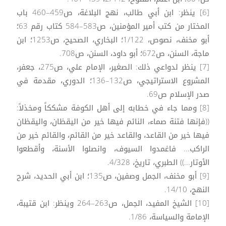
[6] ينظر: ابن أبي طالب، نهج البلاغة، ص459–460 باب
المختار من كتب أمير المؤمنين، ص583–584 كتاب رقم 63؛
أبو مخنف، نصوص، 1/122؛ البخاري، الصحيح، ص1253؛ ابن
ماجة، السنن، ص672؛ أبو داود، السنن، ص708.
[7] ينظر لدواعي ذلك: الصغير، الإمام علي، ص275، جعفر،
المشروع الاستراتيجي، ص132–136؛ الدوري، مقدمة في
صدر الإسلام ص69.
[8] ومما جاء في خطابه إلى أهل الكوفة مشككاً ومخذلاً:
((فإنها فتنة صماء، النائم فيها خير من اليقظان، واليقظان
فيها خير من القاعد، والقاعد خير من القائم، والقائم خير من
الراكب... فاغمدوا السيوف، وانصلوا الأسنة، وأقطعوا
الأوتار...)) الطبري، تاريخ، 4/328.
[9] أبو مخنف، الجمل وصفين، ص135؛ ابن أبي الحديد، شرح
النهج، 14/10.
[10] الشيخ المفيد، الجمل، ص263–264 وينظر: ابن قتيبة،
الإمامة والسياسة، 1/86.