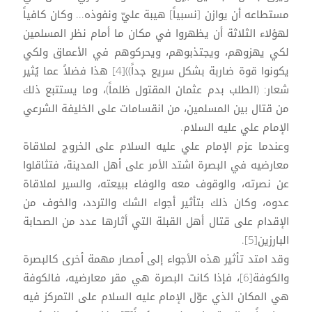
مستطاعه أن يوازن [نسبياً] هيبة عليّ ونفوذه... وكان كافياً
لهؤلاء الثلاثة أن يظهروا في مكان ما أمام نظر المسلمين
لكي يهزوهم، ويجتذبوهم، ويحركوهم في الأعماق ولكي
يكونوا قوة ضاربة بشكل سريع جداً))[4] هذا فضلاً عما يُثير
شعار: (الطلب بدم عثمان المقتول ظلماً)، وما يستتبع ذلك
من قتال بين المسلمين، من انقسامات على الخليفة الشرعي
الإمام علي عليه السلام.
وعندما عزم الإمام علي عليه السلام على الخروج لملاقاة
معارضيه في البصرة اشتد الأمر على أهل المدينة، فتثاقلوا
عن نصرته، والوقوف معه والوفاء ببيعته، والسير لملاقاة
عدوه، وكان ذلك بتأثير أجواء الشك والتردد، والخوف من
الإقدام على قتال أهل القبلة التي أثارها عدد من الصحابة
البارزين[5].
وقد امتد تأثير هذه الأجواء إلى أمصار مهمة أخرى كالبصرة
والكوفة[6]، فإذا كانت البصرة هي مقر معارضيه، فالكوفة
هي المكان الذي عوّل الإمام عليه السلام على التمركز فيه