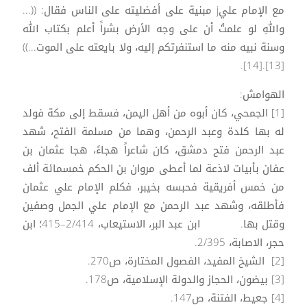
مع الإمام عليj مبنية على أفضليته على الناس فقال: ((...
واللهِ لو علمتُ أن على وجه الأرض بشراً أعلم بكتاب الله
وسنة نبيه منه ما استنفرتكم إليه، ولا بايعته على الموت...))
[13].[14].
الهوامش:
[1] الجمحي، كان أبوه من أهل اليمن، فسقط إلى مكة فولد
له بها كلدة وعبد الرحمن، وهما من مسلمة الفتح، شهد
عبد الرحمن فتح دمشق، كان شاعراً هجاءً، هجا عثمان بن
عفان بأبيات لاذعة لما أعطى مروان بن الحكم خمسمائة ألف
من خمس أفريقية فحبسه بخيبر، فكلم الإمام علي عثمان
فأطلقه، وشهد عبد الرحمن مع الإمام علي الجمل وصفين
وقتل بها. ابن عبد البر، الاستيعاب، 2/414–415؛ ابن
حجر، الاصابة، 2/395.
[2] الشيخ المفيد، الفصول المختارة، ص270.
[3] بيضون، الحجاز والدولة الإسلامية، ص178.
[4] جعيط، الفتنة، ص147.