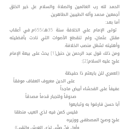
الحمد لله رب العالمين والصلاة والسلام عل خير الخلق
أجمعين محمد وآله الطيبين الطاهرين.
أما بعد:
تولى الإمام علي الخلافة سنة 35هـ/655م في أعقاب
مقتل عثمان، ولم تنقطع الأصوات التي نادت بأفضليته
وأهليته لشغل منصب الخلافة.
ومن ذلك قول عبد الرحمن بن حنبل[1] يحث على بيعة الإمام
عليّ عليه السلام[2]:
((لعمري لئن بايعتم ذا حفيظة
على الدين معروف العفاف موفقاً
عفيفاً على الفحشاء أبيض ماجداً
صدوقاً وللجبار قدماً مصدقاً
أبا حسن فارضوا به وتبايعوا
فليس كمن فيه لذي العيب منطقا
عليّ وصيّ المصطفى ووزيره
وأول مَنْ صلّى لذي العرش واتقى))