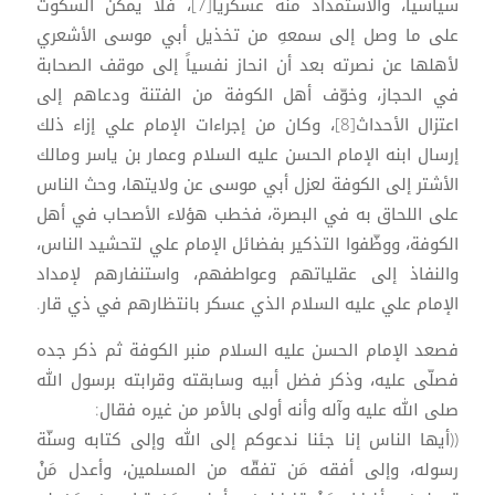
سياسياً، والاستمداد منه عسكرياً[7]، فلا يمكن السكوت
على ما وصل إلى سمعهِ من تخذيل أبي موسى الأشعري
لأهلها عن نصرته بعد أن انحاز نفسياً إلى موقف الصحابة
في الحجاز، وخوّف أهل الكوفة من الفتنة ودعاهم إلى
اعتزال الأحداث[8]، وكان من إجراءات الإمام علي إزاء ذلك
إرسال ابنه الإمام الحسن عليه السلام وعمار بن ياسر ومالك
الأشتر إلى الكوفة لعزل أبي موسى عن ولايتها، وحث الناس
على اللحاق به في البصرة، فخطب هؤلاء الأصحاب في أهل
الكوفة، ووظّفوا التذكير بفضائل الإمام علي لتحشيد الناس،
والنفاذ إلى عقلياتهم وعواطفهم، واستنفارهم لإمداد
الإمام علي عليه السلام الذي عسكر بانتظارهم في ذي قار.
فصعد الإمام الحسن عليه السلام منبر الكوفة ثم ذكر جده
فصلّى عليه، وذكر فضل أبيه وسابقته وقرابته برسول الله
صلى الله عليه وآله وأنه أولى بالأمر من غيره فقال:
((أيها الناس إنا جئنا ندعوكم إلى الله وإلى كتابه وسنّة
رسوله، وإلى أفقه مَن تفقّه من المسلمين، وأعدل مَنْ