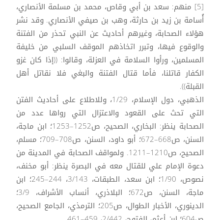
[5] منهم: سعد بن أبي وقاص، محمد بن مسلمة الأنصاري،
أُسامة بن زيد بن حارثة، وهب بن صيفي الأنصاري. وقد نشر
هؤلاء الصحابة، وغيرهم أحاديث عن النبي تحذر من الفتنة
والوقوع فيها، وتبرر اتخاذهم الموقف السلبي من خليفة
المسلمين، ورأوا السلامة في العزلة، وقالوا: ((إذا كان غزو
الكفار قاتلنا، فأما قتال الفتنة والبغي فلا نقاتل أهل
القبلة)).
الذهبي، دول الإسلام، 1/29، وللاطلاع على أحاديث الفتن
التي تحث على القعود والاعتزال التي رواها عدد من
الصحابة ينظر: البخاري، الصحيح، ص1252–1253؛ ابن ماجة،
السنن، ص668–672؛ أبو داود، السنن، ص708–709؛ مسلم،
الصحيح، ص1210–1211. ولمواقف الصحابة في المدينة من
دعوة الإمام علي للقتال معه في البصرة ينظر: أبو مخنف،
نصوص، 1/90؛ ابن سعد، الطبقات، 3/143، 244–245؛ ابن
ماجة، السنن، ص672؛ البلاذري، أنساب الأشراف، 3/9؛
الدينوري، الأخبار الطوال، ص205؛ الترمذي، الجامع الصحيح،
ص604؛ ابن أعثم، الفتوح، 2/442، 459–461.