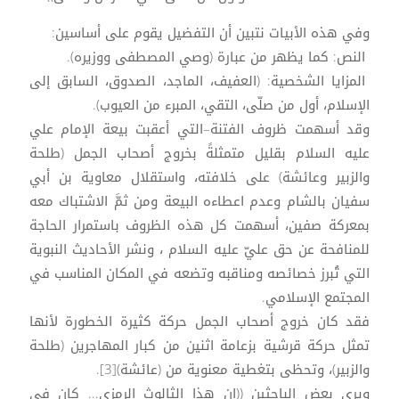
وفي هذه الأبيات نتبين أن التفضيل يقوم على أساسين:
النص: كما يظهر من عبارة (وصي المصطفى ووزيره).
المزايا الشخصية: (العفيف، الماجد، الصدوق، السابق إلى
الإسلام، أول من صلّى، التقي، المبرء من العيوب).
وقد أسهمت ظروف الفتنة–التي أعقبت بيعة الإمام علي
عليه السلام بقليل متمثلةً بخروج أصحاب الجمل (طلحة
والزبير وعائشة) على خلافته، واستقلال معاوية بن أبي
سفيان بالشام وعدم اعطاءه البيعة ومن ثمَّ الاشتباك معه
بمعركة صفين، أسهمت كل هذه الظروف باستمرار الحاجة
للمنافحة عن حق عليّ عليه السلام ، ونشر الأحاديث النبوية
التي تُبرز خصائصه ومناقبه وتضعه في المكان المناسب في
المجتمع الإسلامي.
فقد كان خروج أصحاب الجمل حركة كثيرة الخطورة لأنها
تمثل حركة قرشية بزعامة اثنين من كبار المهاجرين (طلحة
والزبير)، وتحظى بتغطية معنوية من (عائشة)[3].
ويرى بعض الباحثين ((إن هذا الثالوث الرمزي... كان في