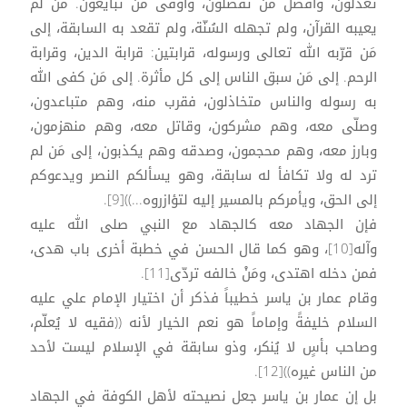
تعدلون، وأفضل مَنْ تفضلون، وأوفى مَن تبايعون. مَن لم
يعيبه القرآن، ولم تجهله السُنّة، ولم تقعد به السابقة، إلى
مَن قرّبه الله تعالى ورسوله، قرابتين: قرابة الدين، وقرابة
الرحم. إلى مَن سبق الناس إلى كل مأثرة. إلى مَن كفى الله
به رسوله والناس متخاذلون، فقرب منه، وهم متباعدون،
وصلّى معه، وهم مشركون، وقاتل معه، وهم منهزمون،
وبارز معه، وهم محجمون، وصدقه وهم يكذبون، إلى مَن لم
ترد له ولا تكافأ له سابقة، وهو يسألكم النصر ويدعوكم
إلى الحق، ويأمركم بالمسير إليه لتؤازروه...))[9].
فإن الجهاد معه كالجهاد مع النبي صلى الله عليه
وآله[10]، وهو كما قال الحسن في خطبة أخرى باب هدى،
فمن دخله اهتدى، ومَنْ خالفه تردّى[11].
وقام عمار بن ياسر خطيباً فذكر أن اختيار الإمام علي عليه
السلام خليفةً وإماماً هو نعم الخيار لأنه ((فقيه لا يُعلّم،
وصاحب بأسٍ لا يُنكر، وذو سابقة في الإسلام ليست لأحد
من الناس غيره))[12].
بل إن عمار بن ياسر جعل نصيحته لأهل الكوفة في الجهاد