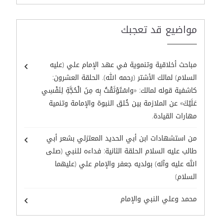
مواضيع قد تعجبك
مباحث أخلاقية وتنموية في عهد الإمام علي (عليه
السلام) لمالك الأشتر (رحمه الله). الحلقة العشرون:
كاشفية قوله لمالك: «واسْتَوْثَقْتُ بِه مِنَ الْحُجَّةِ لِنَفْسِي
عَلَيْكَ» عن الملازمة بين خُلق النبوة والإمامة وتنمية
مهارات القيادة.
من استشهادات ابن أبي الحديد المعتزلي بشعر أبي
طالب عليه السلام الحلقة الثانية: فداءه للنبي (صلى
الله عليه وآله) بولديه جعفر والإمام علي (عليهما
السلام)
محمد وعلي النبي والإمام