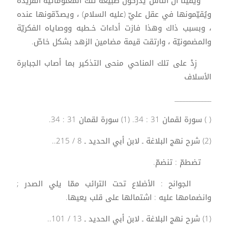
ويقيناً أنّ الناس يدركون طبيعة تلك المعلوماتيّة الفريدة
ويُقيّمونها في عقل عليّ (عليه السلام) ، ويصدّقونها عنده
، وبسبب ذاك وهذا فازت أداءات خـطبه ووصاياه الفكريّة
والمضمونيّة ، وارتقت قيمة مضامين الزهد بشكل خاصّ.
زِدْ على تلك المناحي منحى التذكير بما أصاب الجبابرة
الأسلاف
____________
( ) سورة لقمان 31 : 34. (1) سورة لقمان 31 : 34.
(2) شرح نهج البلاغة ـ لابن أبي الحديد ـ 8 / 215..
تضطمّ : تنضمّ.
الجوانح : الأضلاع تحت الترائب ممّا يلي الصدر ;
وانضمامها عليه : اشتمالها على قلب يعيها.
(1) شرح نهج البلاغة ـ لابن أبي الحديد ـ 13 / 101..