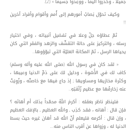
جميلا ، وحُذّروا أليماً ، ووعِدوا جسيماً » (2).
وكيف تحوّل نِصابُ أمورهم إلى أُمم وأقوام وأفراد آخرين
!!
ثمّ عطاؤه جلّ وعلا في تفضيل أنبيائه ، وفي اختيار
رسله ، والتركيز على حالة التقشّف والزهد والفقر التي كان
يحياها الرسل ، ثمّ المكانة العليّة التي تبوّؤوها..
« لقد كان في رسول الله (صلى الله عليه وآله وسلم)
كاف لك في الأُسْوة ، ودليل لكَ على ذمِّ الدنيا وعيبها ،
وكثرة مخازيها ومساويها ; إذ جاع فيها مع خاصتّه ، وزُوِيَتْ
عنه زخارفُها مع عظيم زُلْفَتِهِ..
فلينظر ناظر بعقله : أكرمَ اللهُ محمّداً بذلك أم أهانَه ؟
فإن قال : أهانه ، فقد كذِب ـ والله العظيم ـ بالإفك العظيم
، وإن قال : أكرمه فليعلم أنّ الله قد أهان غيره حيث بسط
الدنيا له ، وزواها عن أقرب الناس منه...