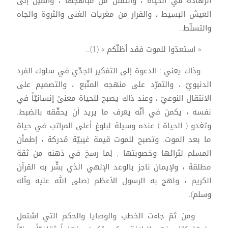
الزهادة في الحياة ، والتقلّل من مباهجها ، والميل إلى
العيش البسيط ، والفرار من مغريات الغنى والثروة والجاه
والتسلّط..
« استعدّوا للموت فقد أظلّكم » (1)..
وذاك يعني : الدعوة إلى التفكير الجدّي في سلوك الفرد
الدنيويّ ، والتمرّد على منهجه المتّبع ، والتصميم على
الانتقال النوعيّ ، وعند ذاك يصبح للحياة معنىً إنسانيّاً في
نفسه ، يكمن في أنّه يعرف ما يريد أن يحقّقه بالضبط.
وتغدو ( الحياة ) عنده وسيلة لبلوغ أعلى المراتب في حياة
ما بعد الموت. وتصبح للموت قيمة غيبيّة مُدركة ، إطمأن
المسلم لثرائها وخصوبتها ; لِما رسخ في ذهنه من ثقة
مطلقة ، ولإيمان ناجز بالوعد الإلهي الذي بشّر به القرآن
الكريم ، ولهج به الرسول الأعظم (صلى الله عليه وآله
وسلم).
ومن ثمّ جاءت الخطب والوصايا والحكم التي اشتمل