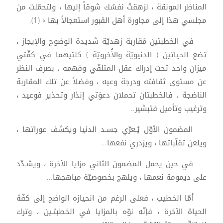
المناظر المونقة ، لزهقتْ نفسُك شوقاً إليها ، ولتحمّلت من
مجلسي هذا إلى مجاورة أهل القبور استعجالاً بها » (1).
في الخطبتين مُقاربة زهديّة شديدة الوضوح والإيجاز ،
تضع الحياتين ( الدنيويّة والأُخرويّة ) كلتيهما في كفّتي
ميزان واحد تحت إدراك عقل المتلقّي وفهمه ، بصرف النظر
عن مستوى ثقافته ودرجة وعيه ، وفضلاً عن تلك المقاربة
الناضجة ، فالخطبتان تحملان دعوَتي إنذار وتحذير فوعيد ،
وترغيب وتأميل فتبشير..
المضمون الأوّل يُـعرّي جسـد الدنيا ويكشف عوراتها ،
ويلعن تقلّباتها ، ويزدري نفعها...
في حين يحمل المضمون الثاني مزايا الآخرة ، ويشـدّد
على ديمومة نعمها ، ويلهج بخصوصيّة مباهجها...
أمّا الخطيب ، فعلى الرغم من انحيازه الواضح إلى كفّة
الحياة الآخرة ، فإنّه نوّه بالمزايا في الخطبتـين ، وترك