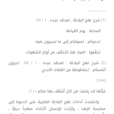
____________
(1) شرح نهج البلاغة ـ لمحمّد عبده ـ 1 / 54..
الساعة : يوم القيامة.
تحدوكم : تسوقكم إلى ما تسيرون عليه.
تخفّفوا : المراد هنا التخفّف من أوزار الشهوات.
(2) شرح نهج البلاغة ـ لمحمّد عبده ـ 1 / 68.. تحرزون
أنفسكم : تحفظونها من الهلاك الأبدي.
(164)
فإنّها قد رفضت مَن كانَ أشغَفَ بها منكم » (1).
واعتمدت أداءات نهج البلاغة الفكرية على الدعوة إلى
ممارسة الزهد ، وأرادت للإنسان اتّخاذه منهجاً دينيّاً ،