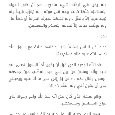
ولم يكنْ في تَركَته شيء ماديّ ، مع أنّ كنوز الدولة
الإسلاميّة كلّها كانت بيده قبل موته ، لم يُقرِّب قريباً ولم
يُبعِدْ غريباً إلاّ بالحقّ ، ولم تشهدْ سـيرتُه انحرافاً أو خطأً ما ،
ولم يوظّف حياته إلاّ لخدمة الإسلام والمسلمين.
(159)
وهو أوّل الناسِ إسلاماً (1) ، وأوّلهم صلاةً مع رسول الله
(صلى الله عليه وآله وسلم) (2)..
كما أنّه الوحيد الذي قَبِلَ أن يكون أخاً للرسول (صلى الله
عليه وآله وسلم) من بين بني عبد المطّلب حين جمعهم
الرسول وقال لهم : « مَنْ يُؤازِرُني على ما أنا عليه ويجيبني
على أن يكون أخي وله الجنّة ؟ » (3)..
وهو نفسُه الذي كان يكرّر أنّه عبد الله وأخو رسوله على
مرأى المسلمين ومسمعهم..
وهو الذي جعله الرسول منه بمنزلة هارون من موسى