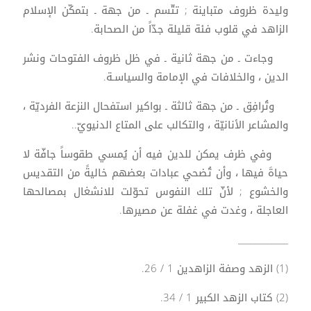
وليدة ظروف متباينة ; تتّسم ـ من جهة ـ بتمكّن الإسلام
الزاهد في قلوب فئة قليلة جدّاً من الصحابة.
وجاءت ـ من جهة ثانية ـ في ظل ظروف الفتوحات ونشر
الدين ، والخلافات في الإمامة والسياسـة.
وتُرافِق ـ من جهة ثالثة ـ بواكير استفحال النزعة الفرديّة ،
والمشاعر الأنانيّة ، والتكالب على المتاع الدنيويّ..
وفي ظرف يمكن للدين فيه أن يُمسي طقوساً جافّة لا
حياةَ فيها ، وأن تُضحي عبادات بعضهم خاليةً من التقديس
والخشوع ; لأنّ تلك النفوس تحوّلت للانشغال بمصالحها
العاجلة ، وغدت في غفلة عن مصيرها.
____________
(1) الزهد وصفة الزاهدين 1 / 26.
(2) كتاب الزهد الكبير 1 / 34.