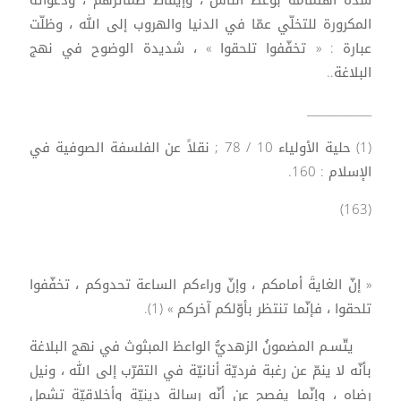
شدّة اهتمامه بوعظ الناس ، وإيقاظ ضمائرهم ، ودعواته
المكرورة للتخلّي عمّا في الدنيا والهروب إلى الله ، وظلّت
عبارة : « تخفّفوا تلحقوا » ، شديدة الوضوح في نهج
البلاغة..
____________
(1) حلية الأولياء 10 / 78 ; نقلاً عن الفلسفة الصوفية في
الإسلام : 160.
(163)
« إنّ الغايةَ أمامكم ، وإنّ وراءكم الساعة تحدوكم ، تخفّفوا
تلحقوا ، فإنّما تنتظر بأوّلكم آخركم » (1).
يتّسـم المضمونُ الزهديُّ الواعظ المبثوث في نهج البلاغة
بأنّه لا ينمّ عن رغبة فرديّة أنانيّة في التقرّب إلى الله ، ونيل
رضاه ، وإنّما يفصح عن أنّه رسالة دينيّة وأخلاقيّة تشمل