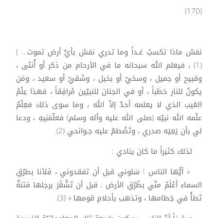
(170)
نفسٌ ماذا تكسبُ غـداً وما تدري نفسٌ بأيِّ أرض تموت... )
(1) ، فيعلم الله سبحانه ما في الأرحام من ذكر أو أُنثى ،
وقبيح أو جميل ، وسخيّ أو بخيل ، وشقيّ أو سعيد ، ومَن
يكونُ للنار حَطَباً ، أو في الجنان للنبيّين مُرافِقاً ، فهذا عِلْمُ
الغيب الذي لا يعلمه أحدٌ إلاّ الله ، وما سوى ذلك فعِلْمٌ
علّمه الله نبيّه (صلى الله عليه وآله وسلم) فعلّمَنِيهِ ، ودعا
لي بأن يَعِيَه صدري ، وتَضْطمّ عليه جـوانحي (2).
لذلك كثيراً ما كان ينادي :
« أيُّها الناس ! سَلوني قبل أن تفقدوني ، فَلأنا بطرُقِ
السماء أعْلَمُ منّي بطُرُقِ الأرض ; قبل أن تَشْغَرَ برجلها فتنةٌ
تَطأُ في خِطامها ، وتذهب بأحلامِ قومها » (3).