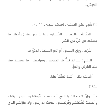
العيش..
____________
(1) شرح نهج البلاغة ـ لمحمّد عبده ـ 1 / 75..
الحُثالة ـ بالضم ـ : القُشارة وما لا خير فيه ; وأصله ما
يسقط من كلّ ذي قشر.
القَرَظ : ورق السلم ، أو ثمر السنط ، يُدَبَغُ به.
الجَلَم : مقراظ يُجَزُّ به الصوف ; وقراضته : ما يسقط منه
عند القرض والجزّ.
أشغف بها : أشـدّ تعلّقاً بها.
(165)
« ألا وإنّ هذه الدنيا التي أصبحتم تتمنّونها وترغبون فيها ،
وأصبحت تُغْضِبُكم وتُرضيكم ، ليست بداركم ، ولا منزلكم الذي