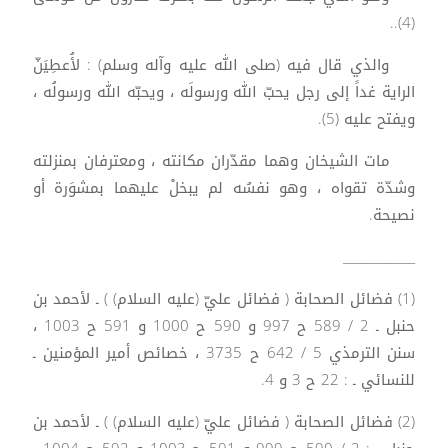
(4)..
والذي قال فيه (صلى الله عليه وآله وسلم) : لأُعطِيَنّ
الراية غداً إلى رجل يحبّ الله ورسولَه ، ويحبّه الله ورسولُه ،
ويفتح عليه (5).
مات الشيخان وهما مقدّران مكانته ، ومعترفان بمنزلته
وشدّة تقواه ، وهو نفسُه لم يبخلْ عليهما بمشوَرة أو
نصيحة.
____________
(1) فضائل الصحابة ( فضائل عليّ (عليه السلام) ) ـ لأحمد بن
حنبل ـ 2 / 589 ح 997 و 590 ح 1000 و 591 ح 1003 ،
سنن الترمذي 5 / 642 ح 3735 ، خصائص أمير المؤمنين ـ
للنسائي ـ : 22 ح 3 و 4.
(2) فضائل الصحابة ( فضائل عليّ (عليه السلام) ) ـ لأحمد بن