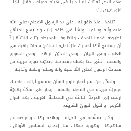
وهو الذي تمـثّلت له الدنيا في هيئة جميلة ، فقال لها :
غرّي غيري (1).
تتلمذ ـ منذ طفولته ـ على يد الرسول الأعظم (صلى الله
عليه وآله وسلم) ، ونشأ في كنفه (2) ، ولا يسع المتأمّل
لطبيعة هذه التلمذة ، وللظروف المحيطة بتلك النشأة إلاّ
أن يستنتج أنّها أكسبت عليّاً (عليه السلام) سمات راقية في
العلم ، وفي البيان ، وفي التديّن الزاهد ، وفي الحقوق
والقضاء ، حتّى غدا بعمله وفصاحته وتديّنه صورة قريبة من
فصاحة الرسول (صلى الله عليه وآله وسلم) وعلمه وتديّنه.
وتمكّن من سبر أغوار علوم القرآن وتفسير آياته ، وامتلك
عبقريّة فريدة في القضاء والفقه ، وحاز على مَلَكَة بلاغيّة
ارتقت إلى الدرجة الثالثة في الفصاحة العربية ، بعد القرآن
الكريم ، والقول النبويّ الشريف.
وكان تقشّفه في الحياة ، وزهده بها ، وإعراضه عن
مباهجها ، وهروبه منها ، مثار إعجاب المسلمين الأوائل ،