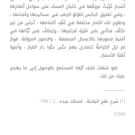
أشجار غُيِّبـتْ عروقُها في كثبان المسك على سواحل أنهارِها
، وفي تعليق كبائس اللؤلؤ الرَطب في عساليجها وأفنانها ،
وطلوع تلك الثمار مختلفة في غُلُفِ أكمامها ، تُجنَى من غير
تكلّف فتأتي على مُنْيَةِ مُجتنيها ، ويُطافُ على نُزّالها في
أفنية قصورها بالأعسال المصفقة ، والخمور المروّقة. قومٌ
لم تزل الكرامةُ تتمادى بهم حتّى حلّوا دار القرار ، وأمِنوا
نُقلةَ الأسفار..
فلو شغلتَ قلبك أيّها المستمع بالوصول إلى ما يهجم
عليك من تلك
____________
(1) شرح نهج البلاغة ـ لمحمّد عبده ـ 2 / 106.
(166)