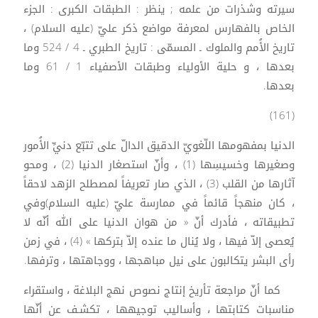
سيرته وشذرات من علمه ; ينظر : الطبقات الكبرى : الجزء
الخاص بالفهارس لمعرفة مواضع ذكر عليّ (عليه السلام) ،
تاريخ الأُمم والملوك ـ المسمّى : تاريخ الطبري ـ 4 / 524 وما
بعدها ، و حلية الأولياء وطبقات الأصفياء 1 / 61 وما
بعدها.
(161)
الدنيا بمفهومها اللّغويّ الدقيق الدالّ على تتبّع دنيِّ الأُمور
وصغيرها وخسيسِها (1) ، وأنّ استصغار الدنيا (2) ، ومحو
آثارها من القلب (3) ، الذي صار تعريفاً لمصطلح الزهد لاحقاً
، كان منهجاً قائماً في ممارسة عليّ (عليه السلام)وفي
تطبيقاته ، فأدرك أنّ « من هوان الدنيا على الله أنّه لا
يُعصى إلاّ فيها ، ولا يُنال ما عنده إلاّ بتركها » (4) ، في زمن
رأى البشر يتكالبون على نيل مباهجها ، ووجاهتها ، وترفها.
كما أنّ مراجعة تأريخ إنتاج نصوص نهج البلاغة ، واستقراء
مناسبات كتابتها ، وأساليب توجيهها ، تكشـف عن أنّها