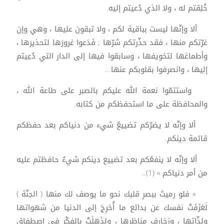
خُلِقتم له ، ولا الذي دُعيتم إليه.
ألا وإنّها ليست بباقية لكم ، ولا تبقون عليها ، وهي وإن
غرّتكم منها ، فقد حذّرتكم شرّها ; فَدَعوا غرورَها لتحذيرها ،
وأطماعَها لتخويفها ، وسابقوا فيها إلى الدار التي دُعِيتم
إليها ، وانصرفوا بقلوبكم عنها...
واستتمّوا نعمة الله عليكم بالصبر على طاعة الله ،
والمحافظة على ما استحفظكم من كتابه.
ألا وإنّه لا يضرّكم تضييعُ شيء من دنياكم بعد حفظكم
قائمة دينكم.
ألا وإنّه لا ينفعُكم بعد تضييع دينكم شيءٌ حافظتم عليه
من أمر دنياكم » (1)..
« فلو رميتَ ببصرِ قلبك نحو ما يوصف لك منها ( الجنّة )
لَعَزَفَتْ نفسك عن بدائع ما أُخرِجَ إلى الدنيا من شهواتها
ولذّاتها ، وزخارفِ مناظرِها ، ولذَهِلَتْ بالفِكْرِ في اصطفاقِ