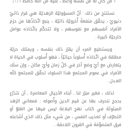
« مَن كان له من نفسه واعظ ، عليه من الله حافظ » (1).
نستنتج من ذلك : أنّ المسؤوليّة الزهديّة هي قرار ذاتيّ
دنيويّ ، يحقّق منفعةً أُخرويّة ذاتيّة ، ينبع اتّخاذُها من حزم
الأفراد أنفسِهم مع نفوسِهم ، ولا تتحكّم باتّخاذه عوامل
خارجيّة كبيرة..
ويستطيع المرء أن يقرّر ذلك بنفسه ، ويمتلك حريّة
مطلقة في اتّخاذه أُسلوباً حياتيّاً ، فهو أُسلوب في الحياة لا
يتعارض مع أيّ وضع آخر في كلّ زمان وأيّ مكان ، وإن سلَك
الأفراد في عموم المجتمع هذا السلوك تحقّق للمجتمع كلّه
العـدل..
لذلك ، فغير مبرّر لنا ـ أبناء الأجيال المعاصرة ـ أن نتذرّع
بحجج ننحرف بها عن قيم الدين وأُصوله ; فمعاني الزهد
المبثوثة في كتاب نهج البلاغة ليس فيها من الغلوّ أو
التطرّف أو تعذيب النفس ، من شيء مثل ذلك الذي أشاعته
فرق المتصوِّفة في القرون اللاحقة...