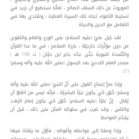
الموروث عن ذلك السلف الصالح ، لعلّنا نستطيع أن نزيد في
تسليط الأضواء تجاه تلك السيرة العطرة ، ونقتدي بها في
التعامل مع الدين والحياة.
لقد جُبل عليّ (عليه السلام) على الورع والعلم والتقوى
من دون مؤثّرات خارجيّة ، بارزة الملامح ، في ما عدا القرآن
والتّلمذة النبوية حتّى عدّه جابر ابن حيّان ( ت 198 هـ )
مصدر العلم اللدنيّ بعد الرسول (صلى الله عليه وآله وسلم)
(1).
وإذا صحَّ إجماع القول على أنّ النبيّ (صلى الله عليه وآله
وسلم) خُلِق كي يكون نبيّاً للبشريّة ، فإنّه ليس من الغلوّ أن
يُقال : إنّ عليّاً (عليه السلام) خُلِق كي يكون إمامَ الزهـد
والتقى ، وقد ضرب في سلوكه المثل على ذلك ، قبل أن
يقدّم المواعظ.
وإذا وصلنا إلى مواعظه وأقواله ، فأوّل ما يلقانا فيها