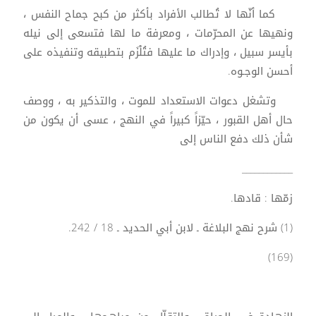
كما أنّها لا تُطالب الأفراد بأكثر من كبح جماح النفس ،
ونهيها عن المحرّمات ، ومعرفة ما لها فتسعى إلى نيله
بأيسر سبيل ، وإدراك ما عليها فتُلْزَم بتطبيقه وتنفيذه على
أحسن الوجـوه.
وتشغل دعوات الاستعداد للموت ، والتذكير به ، ووصف
حال أهل القبور ، حيّزاً كبيراً في النهج ، عسى أن يكون من
شأن ذلك دفع الناس إلى
____________
زمّها : قادها.
(1) شرح نهج البلاغة ـ لابن أبي الحديد ـ 18 / 242.
(169)