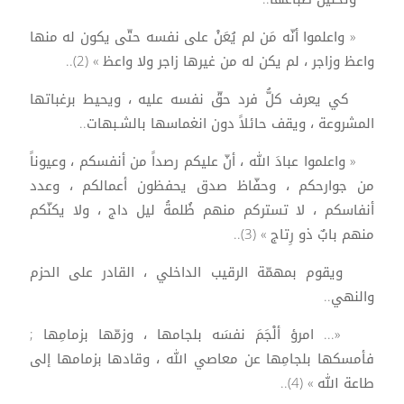
« واعلموا أنّه مَن لم يُعَنْ على نفسه حتّى يكون له منها
واعظ وزاجر ، لم يكن له من غيرها زاجر ولا واعظ » (2)..
كي يعرف كلُّ فرد حقّ نفسه عليه ، ويحيط برغباتها
المشروعة ، ويقف حائلاً دون انغماسها بالشـبهات..
« واعلموا عبادَ الله ، أنّ عليكم رصداً من أنفسكم ، وعيوناً
من جوارحكم ، وحفّاظ صدق يحفظون أعمالكم ، وعدد
أنفاسكم ، لا تستركم منهم ظُلمةُ ليل داج ، ولا يكنّكم
منهم بابٌ ذو رِتاج » (3)..
ويقوم بمهمّة الرقيب الداخلي ، القادر على الحزم
والنهي..
«... امرؤ ألْجَمَ نفسَه بلجامها ، وزمّها بزمامِها ;
فأمسكها بلجامِها عن معاصي الله ، وقادها بزمامها إلى
طاعة الله » (4)..