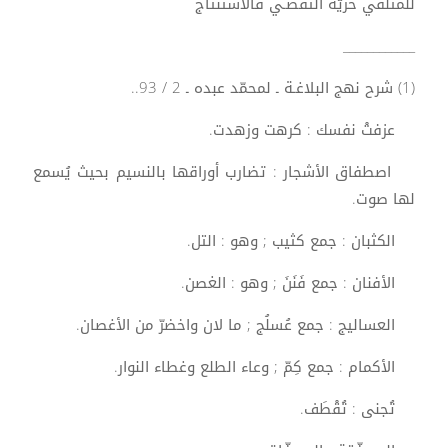
للمتلقّي حريّة التقصّـي فالاستنتاج
____________
(1) شرح نهج البلاغـة ـ لمحمّد عبده ـ 2 / 93..
عزفتْ نفسك : كرهت وزهدت.
اصطفاق الأشجار : تضارب أوراقها بالنسيم بحيث يُسمع
لها صوت.
الكثبان : جمع كثيب ; وهو : التل.
الأفنان : جمع فَنَنَ ; وهو : الغصن.
العساليج : جمع عُسلُج ; ما لان واخضرّ من الأغصان.
الأكمام : جمع كِمّ ; وعاء الطلع وغطاء النوار.
تُجنى : تُقْطَف.