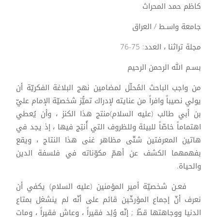
كاظم حمد المحراث
جامعة واسـط / العراق
مجلة تراثنا ، العدد: 75-76
بسـم الله الرحمن الرحيم
من واجب الباحث المُحلّل لمضامين نهج البلاغة الفكريّة أن
يولي نصيباً وافراً من عنايته لإدراك تميُّز شخصيّة الإمام عليّ
بن أبي طالب (عليه السلام)منتج هذا الكنز ، وأن يُعطي
اهتماماً خاصّاً للبيئة وللظروف التي أُنتِج فيها ، إذ يجد في
هاتين المعرفتين شتّى مظاهر غنى هذا النتاج ، ويقع
بفهمهما الكشف عن أهمّ مكوّناته في فلسفة الدين
والحياة.
فعـن شخصيّة أمير المؤمنين (عليه السلام) يكفي أن
نعرف أنّ إجماع المؤرخّين قائم على أنّه لم ينشغل بمتاع
الدنيا ووجاهتها قطّ ; إنّه وُلِد فقيراً ، وعاش فقيراً ، ومات