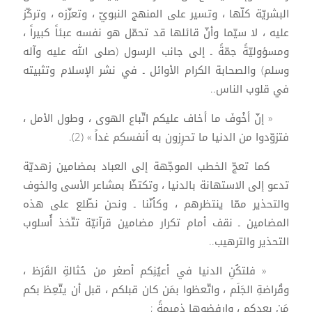
البشريّة كلّها ، وتسير على المنهج النبويّ ، وتعزّزه ، وتركّز
عليه ، لا سيّما وأنّ قائلها قد تحمّل هو نفسه عبئاً كبيراً ،
ومسؤوليّةً جمّةً ـ إلى جانب الرسول (صلى الله عليه وآله
وسلم) والصحابة الكرام الأوائل ـ في نشر الإسلام وتثبيته
في قلوب الناس..
« إنّ أخْوفَ ما أخاف عليكم اتّباع الهوى ، وطول الأمل ،
فتزوّدوا من الدنيا ما تحرِزون به أنفسكم غداً » (2).
كما تعجّ الخطب الموجّهة إلى العباد بمضامين زهديّة
تدعو إلى الاستهانة بالدنيا ، وتكتظّ بمشاعر الأسى والخوف
والتحذير ممّا ينتظرهم ، وكأنّنا ـ ونحن نطّلع على هذه
المضامين ـ نقف أمام تكرار مضامين قرآنيّة تتّخذ أُسلوب
التحذير والترهيب..
« فلتكُنِ الدنيا في أعيُنِكم أصغر من حُثالةِ القَرَظ ،
وقُراضةِ الجَلَم ، واتّعظوا بمَن كان قبلكم ، قبل أن يتّعِظ بكم
مَن بعدكم ، وارفضوها ذميمةً ;