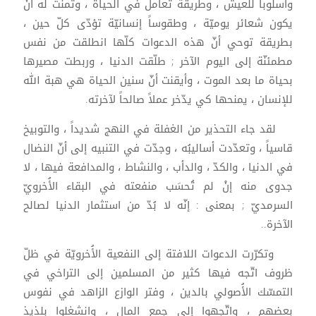
وأُسلوباً للعيش ، وطريقة تعامل في الحياة ، وتمنّت له أنْ
يكون شعائر يوميّة ، وطقوساً إنسانيّة تؤدّى كلّ حين ،
بطريقة توحي أنّ هذه الدعوات كلّها انطلقت من نفس
مطمئنّة إلى اليوم الآخر ; طلّقت الدنيا ، وربطت مصيرها
بحياة ما بعد الموت ، وأيقنت أنّ سنين الحياة هي هبة الله
للإنسان ، يمنحها كي يدّخر عملاً صالحاً لآخرته.
لقد جاء التحذير من الغفلة في النهج شديداً ، والتوبيخ
قاسياً ، وتعدّدت أساليبُه ، وجدّت في التنبيه إلى أنّ النضال
في الدنيا ، والكدّ ، والدأب ، والنشاط ، والمدافعة فيها ، لا
جدوى منه إنْ لم تُحسَب منفعته في البقاء الأُخرويّ
السرمديّ ; بمعنى : إنّه لا بُدّ من استثمار الدنيا لصالح
الآخرة..
وتكرّرت الدعوات اللافتة إلى النفعية الأُخرويّة في ظلّ
ظروف اتّجه فيها كثير من المسلمين إلى التراخي في
التمسّك الأُصولي بالدين ، وفتر الوازع الزاهد في نفوس
بعضهم ، واتّجهوا إلى جمع المال ، وانشغلوا بلذيذ