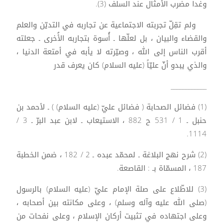
وغدا مضرب الأمثال عند السلف (3).
ولم تقِلّ تجربته الاجتماعية عن تجاربه في التديّن والعلم
والقضاء والبيان ، بل لعلّها ـ أُسوة بتجاربه الأُخرى ـ جعلته
أقرب الناس إلى الله ، وصيّرته لا يأبه في أمتعة الدنيا ،
والذي يبدو أنّ عليّاً (عليه السلام) كان يعرف قدر
____________
(1) فضائل الصحابة ( فضائل عليّ (عليه السلام) ) ـ لأحمد بن
حنبل ـ 1 / 531 ح 882 ، الاستيعاب ـ لابن عبد البرّ ـ 3 /
1114.
(2) شرح نهج البلاغة ـ لمحمّد عبده ـ 2 / 182 ، ضمن الخطبة
187 ، المسمّاة بـ : القاصعة.
(3) للاطّلاع على صلة الإمام عليّ (عليه السلام) بالرسول
(صلى الله عليه وآله وسلم) ، وعلى مكانته بين أصحابه ،
وعلى اجتهاده في تثبيت أركان الإسلام ، وعلى نفحات من