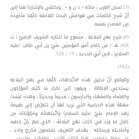
(3) لسان العرب ، مادّة « د ن و » ; ونكتفي بالإشارة هنا إلى
أنّ شرح الكلمات في هوامش البحث اللاحقة كلّها مأخوذة
من المصدر نفسه.
(4) شرح نهج البلاغة ـ مجموع ما اختاره الشريف الرضيّ ( ت
404 هـ ) من كلام أمير المؤمنين عليّ بن أبي طالب (عليه
السلام) ـ لابن أبي الحديد ، 19 / 326.
(162)
والواقع أنّ تحليل هذه الاتّجاهات كلّها في نهج البلاغة
يستدعي الإطالة ، ويقود إلى تكرار ما كتبه المؤرّخون
والعلماء والفقهاء والدارسون ، قديماً وحديثاً ، وهذه ليست
مهمّة هذه الدراسة التي نريد لها أن تتعرّض إلى طبيعة
زهد الإمام عليّ (عليه السلام) واتّجاهاته ومكوّناته من
خلال ما ورد في كتاب نهج البلاغة ، الذي ضمّ جُلّ خطبه
وأحاديثه ورسائله ; بهدف التعريف بمضمون فكريّ واحد ،
من جملة مضامين هذا النتاج الأدبي والفكري والديني ،