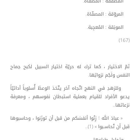
المصفّقة : المصفّاة.
المروّقة : المصفّاة.
المونِقة : المُعجِبة.
(167)
ثمّ الاختيار ، كما ترك له حريّة اختيار السبيل لكبح جماح
النفس ولَجْم نزواتِها.
وللزهدِ في النهج اتّجاه آخر يتّخذ الوعظَ أُسلوباً أدائيّاً
يدعو الأفراد للقيام بعملية استبطان نفوسهم ، ومعرفة
نزعاتها..
« عبادَ الله ! زِنُوا أنفسَكم من قبل أن توزَنوا ، وحاسبوها
قبل أن تُحاسـبوا » (1)..
وتحليل طباعها..