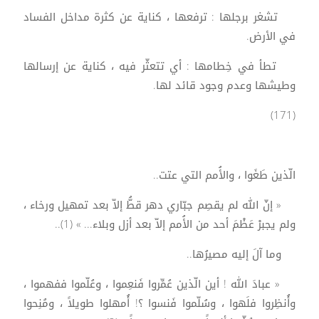
تشغر برجلها : ترفعها ، كناية عن كثرة مداخل الفساد
في الأرض.
تطأ في خِطامها : أي تتعثّر فيه ، كناية عن إرسالها
وطيشها وعدم وجود قائد لها.
(171)
الّذين طَغَوا ، والأُمم التي عتت..
« إنّ الله لم يقصِم جبّاري دهر قطُّ إلاّ بعد تمهيل ورخاء ،
ولم يجبرْ عَظْمَ أحد من الأُمم إلاّ بعد أزل وبلاء... » (1)..
وما آلَ إليه مصيرُها..
« عبادَ الله ! أين الّذين عُمِّروا فَنعِموا ، وعُلّموا ففهموا ،
وأُنظِروا فلَهوا ، وسُلّموا فَنسوا ؟! أُمهلوا طويلاً ، ومُنِحوا