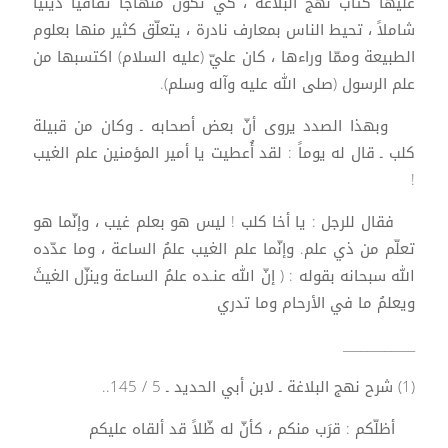
عليها كتاب نهج البلاغة ، كي تكون منهاجاً ثقافيّاً دينيّاً
شاملاً ، تحيط الناس بمعارف نادرة ، يتعلّق كثير منها بعلوم
الطبيعة وممّا وراءها ، كان عليّ (عليه السلام) اكتسبها من
علم الرسول (صلى الله عليه وآله وسلم).
وبهذا الصدد يروى أنّ بعض أصحابه ـ وكان من قبيلة
كلب ـ قال له يوماً : لقد أُعطيت يا أمير المؤمنين علم الغيب
!
فقال للرجل : يا أخا كلب ! ليس هو بعلم غيب ، وإنّما هو
تعلّم من ذي علم. وإنّما علم الغيب علمُ الساعة ، وما عدّده
الله سبحانه بقوله : ( إنّ الله عنـده علمُ الساعة وينزّل الغيثَ
ويعلمُ ما في الأرحام وما تدري
____________
(1) شرح نهج البلاغة ـ لابن أبي الحديد ـ 5 / 145..
أظلّكم : قرَب منكم ، كأنّ له ظّلاً قد ألقاه عليكم