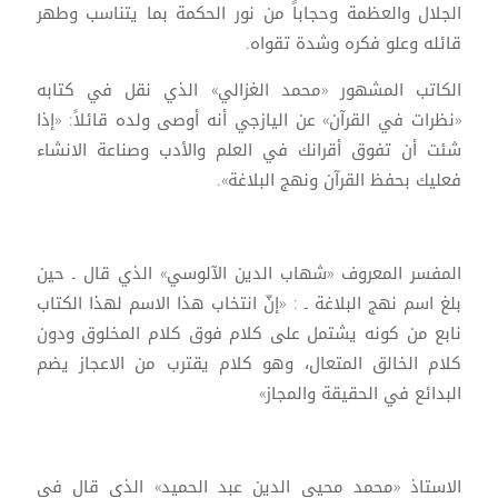
الجلال والعظمة وحجاباً من نور الحكمة بما يتناسب وطهر
قائله وعلو فكره وشدة تقواه.
الكاتب المشهور «محمد الغزالي» الذي نقل في كتابه
«نظرات في القرآن» عن اليازجي أنه أوصى ولده قائلاً: «إذا
شئت أن تفوق أقرانك في العلم والأدب وصناعة الانشاء
فعليك بحفظ القرآن ونهج البلاغة».
المفسر المعروف «شهاب الدين الآلوسي» الذي قال ـ حين
بلغ اسم نهج البلاغة ـ : «إنّ انتخاب هذا الاسم لهذا الكتاب
نابع من كونه يشتمل على كلام فوق كلام المخلوق ودون
كلام الخالق المتعال، وهو كلام يقترب من الاعجاز يضم
البدائع في الحقيقة والمجاز»
الاستاذ «محمد محيي الدين عبد الحميد» الذي قال في