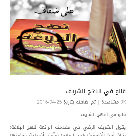
قالو في النهج الشريف
9K مشاهدة
| تم اضافته بتاريخ 25-04-2016
قالو في النهج الشريف
يقول الشريف الرضي في مقدمته الرائعة لنهج البلاغة:
«كانَ أميرُ الْمُؤمِنينَ(عليه السلام) مَشْرِعَ الْفَصاحَةِ وَمَوْرِدَها