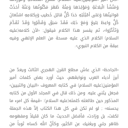
وَمَنْشَأ الْبلاغَةِ وَمَوْلِدَها وَمِنْهُ ظَهَرَ مَكْنُونُها وَعَنْهُ أخذَتْ
قوانينُها وَعَلى أمْثِلَتِهِ حَذا كُلُّ قائِل خَطيب وَبِكلامِهِ اسْتَعانَ
كُلُّ واعِظ بَليغ وَمَعَ ذلِك فَقَدْ سَبَقَ وَقَصَّرُوا وَقَدْ تَقَدَّمَ
وَتَأخّرُوا»، ثم يفسر هذا الكلام فيقول: «لأن كلامه(عليه
السلام) الكلام الذي عليه مسحة من العلم الإلهي وفيه
عبقة من الكلام النبوي».
«الجاحظ» الذي عاش مطلع القرن الهجري الثالث ويعدّ من
أبرز أدباء العرب ونوابغهم، حيث أورد بعض كلمات أمير
المؤمنين(عليه السلام) في كتابه المعروف «البيان والتبيين»
فجعل يثني عليه. ومن ذلك قال في المجلد الأول من كتابه
المذكور حين طالعته كلمته(عليه السلام): «قيمة كل امرء ما
يحسنه» ; لو لم تكن في كل هذا الكتاب إلاّ هذه الجملة
لكفت، بل وزادت، فأفضل الحديث ما كان قليلاً ومفهومه
ظاهر جلي ويغنيك عن الكثير، وكأنّ الله كساه ثوباً من