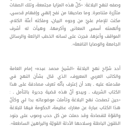
وصفه لنهج البلاغة: «كلّ هذه المزايا مجتمعة، وتلك الصفات
متآزرة متناصرة; وما صاحبها من نفح إلهي وإفهام قدسى،
مكنت للإمام عليّ من وجوه البيان، وملكته أعنّة الكلام،
وألهمته أسمى المعانى وأكرمها، وهيأت له أشرف
المواقف وأعزها، فجرت على لسانه الخطب الرائعة والرسائل
الجامعة والوصايا النافعة».
أحد شرّاح نهج البلاغة «الشيخ محمد عبده» إمام العامة
والكاتب العربي المعروف، الذي قال بشأن النهج في
مقدمته عليه ـ بعد أن إعترف بأنّه تعرف مصادفة على هذا
الكتاب الشريف ـ ويبدو أنّ هذه قضية جديرة بالتأمل ـ :
«حين تصفحت نهج البلاغة وتأملت موضوعاته بدا لي وكأنّ
هذا الكتاب عبارة عن معارك عظيمة، الحكومة فيها للبلاغة
والقوّة للفصاحة وقد حملت من كل حدب وصوب على جنود
الظنون الباطلة وسلاحها الأدلة القويّة والبراهين الساطعة».