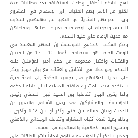
نهج البلاغة للأطفال وجاءت الاستضافة بعد مطالبات عدة
لكثير من الأسر بضم الفتيات إلى الإسهام في المشروع
وبيان قدراتهن الفكرية عبر التعبير عن فهمهمن للحديث
الشريف وتحويله إلى لوحة فنية تعبر عن خيالهن وتفاعلهن
مع حديث الإمام علي عليه السلام.
وذكر المكتب الإعلامي للمؤسسة إنّ المنهج المعتمد في
الوقت الحاضر هو استضافة الأعمار 10 _ 12 من الفتيان
والفتيات وأختيار مجموعة من حكم أمير المؤمنين عليه
السلام ومواعظه في الأخلاق والعقائد مع بيان موجز يرتكز
على تحريك أذهانهم في تجسيد الحكمة إلى لوحة فنية
يستخدم فيها المشارك طاقته الذهنية لبيان دلالة الحكمة
ولذا يكون البيان تفاعليا بين السيد نبيل الحسني رئيس
المؤسسة والمشاركين فقد يتغير الأسلوب والتعبير عن
الحديث وبيان معناه بين فتى وآخر أو بين فتاة وآخرى ،
وذلك بغية شدة أنتباه المشارك وتفاعله الوجداني والذهني
وترسيخ القيم الأخلاقية والعقائدية في نفسه.
وجدير بالذكر أن المؤسسة ستقوم لاحقاً بنشر الحلقات على