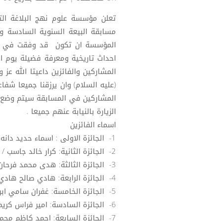
تعلن مؤسسة علوم نهج البلاغة التا
مسابقة البيعة السنوية السادسة وت
المؤسسة ان تكون قد وفقت في حث 
احداث تاريخية ومعرفة فضيلة يوم ا
المشاركين والفائزين داعيتا الله عز 
(عليه السلام) وان يرزقنا جميعا شفا
المشاركين في المسابقة سيتم وضع ا
الزيارة بالنيابة عنهم جميعا .
اسماء الفائزين
1- الجائزة الاولى : اسماء حديد دانه / بابل
2- الجائزة الثانية: كرار خالد جاسب / كربلاء المقدسة
3- الجائزة الثالثة: هدى محمد فرحان / ديالى
4- الجائزة الرابعة: هادي صالح هادي / كربلاء المقدسة
5- الجائزة الخامسة: غفران سامي ابراهيم/ ديالى
6- الجائزة السادسة: امير فراس كريم/ كربلاء المقدسة
7- الجائزة السابعة: احمد كاظم محمد / البصرة