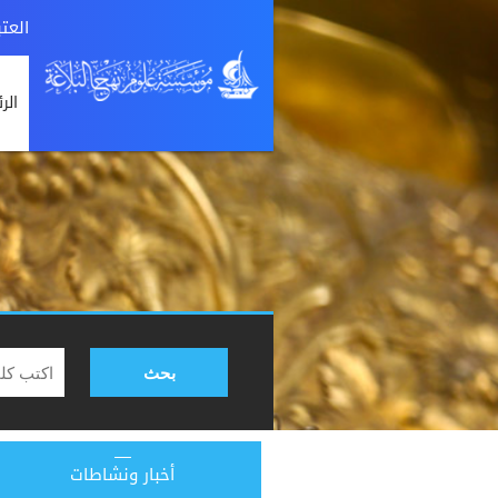
العت
الر
بحث
أخبار ونشاطات