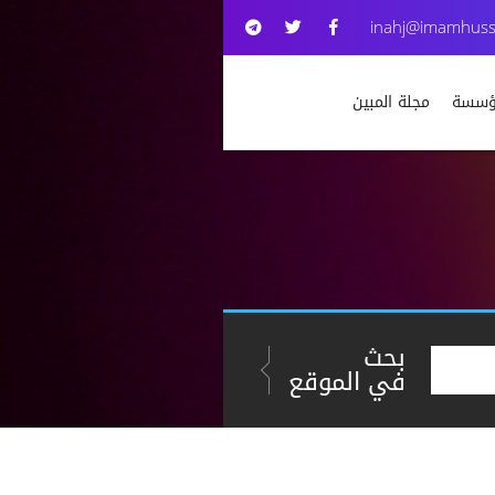
inahj@imamhuss
مؤسسة
مجلة المبين
بحث
في الموقع