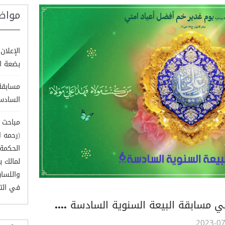
مواض
الإعلان
بضعة ال
مسابقة
السادس
مباحث 
(رحمه ا
الحكمة 
لمالك ب
واللسان
في التن
في مسابقة البيعة السنوية السادسة ....