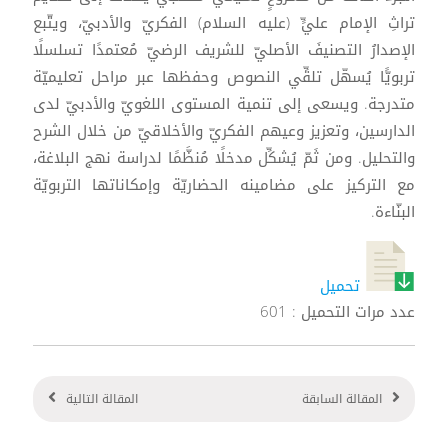
تراثِ الإمام عليٍّ (عليه السلام) الفكريّ والأدبيّ، ويتّبع
الإصدارُ التصنيفَ الأصليّ للشريف الرضيّ مُعتمدًا تسلسلًا
تربويًّا يُسهّل تلقِّي النصوص وحفظها عبر مراحل تعليميّة
متدرجة. ويسعى إلى تنمية المستوى اللغويّ والأدبيّ لدى
الدارسين، وتعزيز وعيهم الفكريّ والأخلاقيّ من خلال الشرح
والتحليل. ومن ثَمّ يُشكِّل مدخلًا مُنظَّمًا لدراسة نهج البلاغة،
مع التركيز على مضامينه الحضاريّة وإمكاناتها التربويّة
البنّاءة.
تحميل
عدد مرات التحميل : 601
المقالة السابقة
المقالة التالية