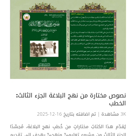
نصوص مختارة من نهج البلاغة الجزء الثالث:
الخطب
3K مشاهدة
| تم اضافته بتاريخ 16-12-2025
يُقدّم هذا الكتابُ مختاراتٍ من خُطبِ نهج البلاغة، مُجسِّدًا
الجزءَ الثالثَ من مشروعٍ تعليميٍّ منهجيٍّ يهدف إلى تقديم