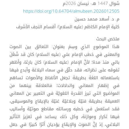
شوال 1447 هـ- نيسان 2026م
https://doi.org/10.64704/almubeen.2026012505
م. د. أسعد محمد حسين
كلية الإمام الكاظم (عليه السلام)/ أقسام النجف الأشرف
ملخص البحث
هذا الموضوع الذي وسِمَ بعنوان: التعالق بين الصوت
والمعنى في خطب الإمام علي (عليه السلام) كان قد شَغَلَ
بالي منذ مدة؛ لأنَّ الإمام (عليه السلام) كان بارعًا، وأظهر
تفوقه على نظرائه، فقد حلّقَ في سماء البلاغة وأبدع فيها
باستعماله اللغة بطريقة تجعل الألفاظ والأصوات تساهم
في إظهار المعاني والدلالات؛ فالعلاقة بينهما من
المواضيع التي تبرز القدرة اللغويّة في التعبير عن المعاني
العميقة بطريقة فنيّة وبلاغيّة غنيّة بالإيقاع والموسيقى،
فقد استعمل في خطبه ورسائله مقاطع صوتيّة وأساليب
فيها تكرار وموازنة، وكل ذلك يساعد في تعزيز التأثير
البلاغي، إذ إنَّ الصوت والإيقاع يؤديان أثرًا كبيرًا في جعل