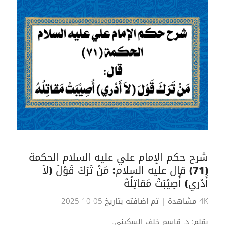
شرح حكم الإمام علي عليه السلام الحكمة
(71) قال عليه السلام: مَنْ تَرَكَ قَوْلَ (لاَ
أَدْري) أُصِيْبَتْ مَقاتِلُهُ
4K مشاهدة
| تم اضافته بتاريخ 05-10-2025
بقلم: د. قاسم خلف السكيني.