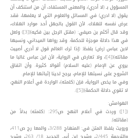
المسؤول بـ (لا أدري)، والمعنى المستفاد، أن من استنكف أن
يقول (لا ادري) في المسائل والعلوم التي لا يعلمها، فقد
عرض نفسه للهلاك. لأن القول بالجهل أحد موارد الهلاك،
وقد قال أكثم بن صيفي: (مقتل الرجل بين فكيه)([3]) ولعل
في هذا دلالة موجزة للحكمة. وقد رواها الميداني، ونسبها
لابن عباس (رض) بلفظ: (إذا ترك العالم قول لا أدري أصيبت
مقاتله)([4])، ولا تعارض في الرواية، لأن ابن عباس غالبا ما
يروي عن الإمام (عليه السلام) أقوالا كثيرة. وأن اتفاق
الشروح على نسبتها للإمام، يرجح لدينا إثباتها للإمام.
وفي ما يخص الرواية، فإن (كلمته)، الواردة في أعلام النهج،
لا تقوي دلالة الحكمة)([5]).
الهوامش:
([1]) وردت في أعلام النهج ص295: (كلمته) بدلاً من
(مقاتله).
ورويت بلفظ المتن في: المنهاج 3/288، والمعا رج ص411،
والترجمة 2/445، وشرح ابن أبي الحديد 18/ 263، وشرح