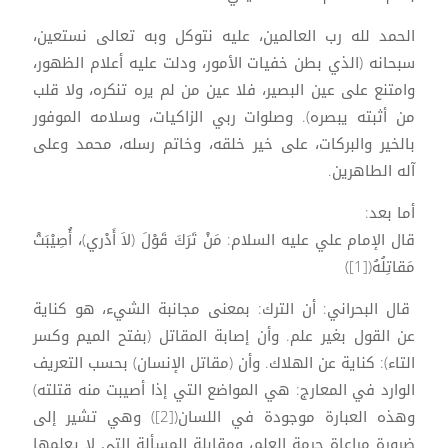
الحمد لله رب العالمين، عليه نتوكل وبه تعالى نستعين،
سبحانه (الذي بطن خفيات الأمور، ودلت عليه أعلام الظهور،
وامتنع على عين البصير، فلا عين من لم يره تنكره، ولا قلب
من أثبته يبصره). وصلوات ربي الزاكيات، وسلامه الموفور
بالخير والبركات، على خير خلقه، وخاتم رسله، محمد وعلى
آله الطاهرين.
أما بعد:
قال الإمام علي عليه السلام: مَنْ تَرَكَ قَوْلَ (لاَ أَدْري)، أُصِيْبَتْ
مَقاتِلُهُ([1])
قال البحراني: أن الترك: بمعنى مجانبة الشيء، هو كناية
عن القول بغير علم. وأن إصابة المقاتل (بفتح الميم وكسر
التاء): كناية عن الهلاك. وأن (مقاتل الإنسان) بحسب التعريف
الوارد في المعارج: هي المواضع التي إذا أصيبت منه قتلته)
وهذه العبارة موجودة في اللسان([2]) وهي تشير إلى
ضرورة مراعاة حرمة العلم، ومقابلة المسألة التي لا يعلمها