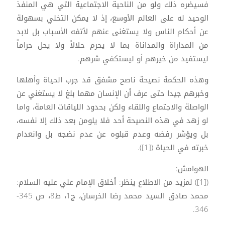
فسيضره ذلك ولو من الناحية الاجتماعية التي هي المنفذ
الوحيد له على العالم الأوسع، إذ لا يمكن التخلي بسهولة
عن أحكام الناس ولا يستغنى عنهم لأتفه الأسباب بل لابد
من المداراة والمداناة بما لا يحرم حلالاً ولا يحل حراماً
ليستفيد من خيرهم أو ليستكفي شرهم.
وهذه الحكمة نصيحة ناصح مشفق قد جرب الحياة وأهلها
وخبرهم جيدا حتى عرف أن الإنسان مهما بلغ لا يستغني عن
الواصلة والاجتماع واللقاء ولكن بحدود اللياقات العامة، واما
لو زهد في هذه النصيحة أحد فلا يلومن بعد ذلك إلا نفسه،
بل ويؤشر رفضه وعدم قبلوه عن عدم نضجه بل وانعدام
خبرته في الحياة ([1]).
الهوامش:
([1]) لمزيد من الاطلاع ينظر: أخلاق الإمام علي عليه السلام:
محمد صادق السيد محمد رضا الخرسان، ج1، ط8، ص 345-
346.