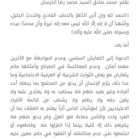
بقلم: محمد صادق السيد محمد رضا الخرسان
((الحمد لله وإن أتى الدّهرُ بالخطب الفادحِ، والحدثِ الجليلِ،
وأشهدُ أن لا إله إلّا الله ليس معه إله غيرهُ وأن محمدًا عبده
ورسوله صلى الله عليه وآله))
أما بعد
الدعوة إلى التعايش السلمي، وعدم المواجهة مع الآخرين
مهما أمكن، وعدم المعاكسة في الطبائع وأمثالها مالم
يتعارض مع بعض الثوابت الشرعية أو العرفية الاجتماعية وما
عدا ذلك يلزم الإنسان أن يدنو من المجتمع بما يجعله أحد
أفراده وغير بعيد عنهم فلا يستفرد به ولا يعتدى عليه ولا
يغبن حقه ولا يظلم ولا يشطب من قائمة الأفراد
الاعتياديين لأن لمؤشرات الناس أثراً يهتم به العقلاء بما أن
الفرد واحد والناس جماعة فلو انعزل ولم يدنو منهم فلا
يضرهم ذلك إلا قليلا بينما إذا انعزلوا عنه وقاطعوه أو
اجتمعوا على عدم مخالطته أو اتفقوا في حكم معين عليه