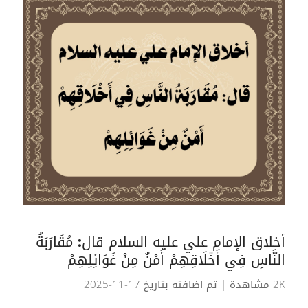
أخلاق الإمام علي عليه السلام قال: مُقَارَبَةُ
النَّاسِ فِي أَخْلَاقِهِمْ أَمْنٌ مِنْ غَوَائِلِهِمْ
2K مشاهدة
| تم اضافته بتاريخ 17-11-2025