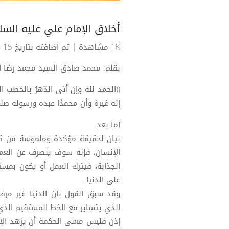
أخلاق الإمام علي عليه السلام قال
1K مشاهدة
| تم اضافته بتاريخ 15-02-2026
بقلم: محمد صادق السيد محمد رضا ا
((الحمد لله وإن أتى الدّهرُ بالخطب ال
إله غيرهُ وأن محمدًا عبده ورسوله صلى
أما بعد
بيان لحقيقة مؤكدة وملموسة من قبل
الإنسان، فإنه سوف ينصرف عن العمل 
الجذابة، فيترك العمل أو يكون بمست
على الدنيا.
وقد سبق القول بأن الدنيا غير مرفوض
الذي يتساير مع الخط المستقيم الذي 
إذن فليس معنى الحكمة أن يزهد الإن