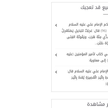
يع قد تعجبك
م الإمام علي عليه السلام
الحكمة (96) قال: عَجِبْتُ للبَخيلِ يَسْتَعْجِلُ
لذَّي مِنْهُ هَرَبَ، ويَفُوتُهُ الغِنَى
َاهُ طَلَبَ...
في كتاب لأمير المؤمنين (عليه
 إلى معاوية:
لإمام علي عليه السلام قال:
ِ بِالْيَدِ الْقَصِيرَةِ يُعْطَ بِالْيَدِ
ِ)
ر مشاهدة