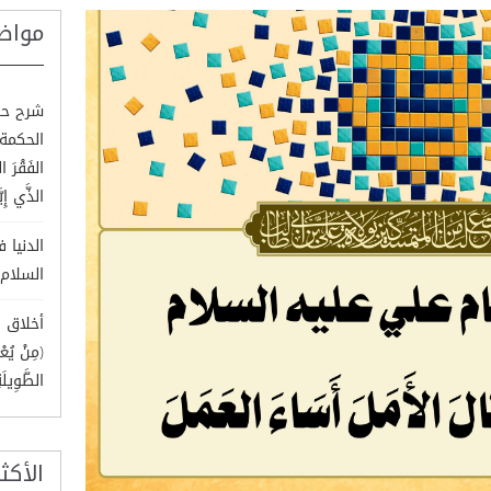
مواض
شرح حك
الفَقْرَ ا
الذَّي إِيّ
الدنيا 
السلام)
أخلاق ا
(مِنْ يُعْط
الطَّوِيلَة
الأكث