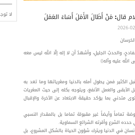
لا توج
: مَنْ أَطَالَ الأَمَلَ أَسَاءَ العَمَلَ
لخرسان
فادحِ، والحدثِ الجليلِ، وأشهدُ أن لا إله إلّا الله ليس معه
 الله عليه وآله))
 الكثير فمن يطول أمله بالدنيا ومغرياتها وما تعد به
الأبقى والعمل الأنفع، ويتوجه بكله إلى حيث المغريات
وى متدني بما يؤكد حقيقة الابتعاد عن الآخرة والإقبال
ة تماماً وأيضاً غير مقبولة تماما بل بالمقدار النسبي
حدده الشرع وأقرته الشرائع السماوية.
سان في الدنيا ويترك شؤون الحياة بالشكل المشروع، بل