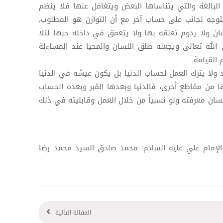
بالغة والتي يتناساها البعض ويتغافل عنها فلا ينظم
يتوجه لجانب على حساب آخر مع أن التوازن هو المطلوب،
ان ولا يدوم تعلقه بها ولا يتعمق في داخله حبها لئلا
 الله تعالى ويجعله طلق اللسان والمحيا عند المساءلة
القيامة.
 ولا يترك العمل لحساب الدنيا بل يكون عيشه في الدنيا
ا من مقاطع أخرى، فالدنيا وبعدها القبر وبعده الحساب
سان معرفته ولو نسبياً من خلال العمل وقابليته في ذلك
لاق الإمام علي عليه السلام: محمد صادق السيد محمد رضا
المقالة التالية