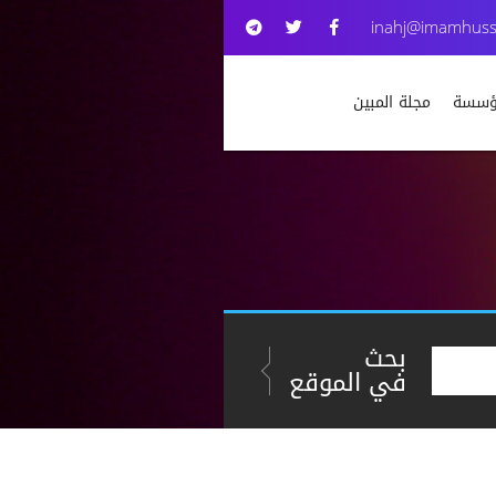
inahj@imamhuss
مؤسسة
مجلة المبين
بحث
في الموقع