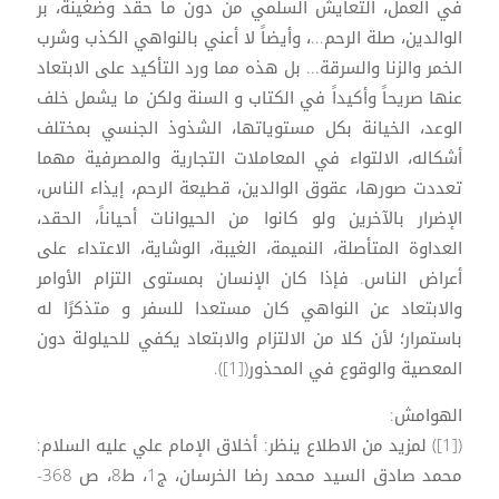
في العمل، التعايش السلمي من دون ما حقد وضغينة، بر
الوالدين، صلة الرحم...، وأيضاً لا أعني بالنواهي الكذب وشرب
الخمر والزنا والسرقة... بل هذه مما ورد التأكيد على الابتعاد
عنها صريحاً وأكيداً في الكتاب و السنة ولكن ما يشمل خلف
الوعد، الخيانة بكل مستوياتها، الشذوذ الجنسي بمختلف
أشكاله، الالتواء في المعاملات التجارية والمصرفية مهما
تعددت صورها، عقوق الوالدين، قطيعة الرحم، إيذاء الناس،
الإضرار بالآخرين ولو كانوا من الحيوانات أحياناً، الحقد،
العداوة المتأصلة، النميمة، الغيبة، الوشاية، الاعتداء على
أعراض الناس. فإذا كان الإنسان بمستوى التزام الأوامر
والابتعاد عن النواهي كان مستعدا للسفر و متذكرًا له
باستمرار؛ لأن كلا من الالتزام والابتعاد يكفي للحيلولة دون
المعصية والوقوع في المحذور([1]).
الهوامش:
([1]) لمزيد من الاطلاع ينظر: أخلاق الإمام علي عليه السلام:
محمد صادق السيد محمد رضا الخرسان، ج1، ط8، ص 368-