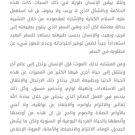
ولئلا يبقى الإنسان طويلا في ذلك السبات كانت هذه
الحاكمة وبالشكل الذي لا يرعب ولا يخوف بل قد استعمل
عليه السلام الكناية والإشارة لمقصوده من خلال التشبيه
بحالة معاشة لكل أحد وهي السفر الذي يتنوع بطبيعته إلى
قريب وبعيد، والإنسان بحسب طبيعته يستعد للسفر البعيد
استعداداً جيداً لضمن توفير احتياجاته وعدم قصور شيء عن
مطلوبه في السفر.
ومن المشابه لذلك (الموت) فإن الإنسان يرتحل إلى عالم آخر
وينتقل إلى حياة أخرى فيها الكثير من المميزات عن هذه
الحياة الدنيا وبطبيعة الحال يحتاج ذلك الارتحال والانتقال
إلى الاستعداد، وتهيئة لوازم، وتحضير مسبق، وكل ذلك
ينحصر في العمل الصالح الذي يتجلى من خلال عبادة الله
تعالى والالتزام بأوامره والابتعاد عن نواهيه، ولا أعني
بالأوامر الصلاة والصوم والحج...بل إن هذه من أوضحها
وألصقها بالحياة الفردية اليومية أو السنوية ولكن ما يشمل
الصدق، الوفاء، الالتزام والانضباط، والأمانة، المروة، الإخلاص