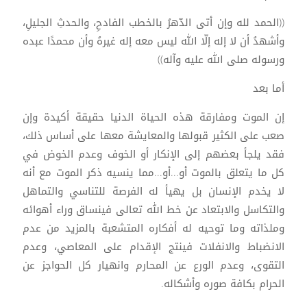
((الحمد لله وإن أتى الدّهرُ بالخطب الفادحِ، والحدثِ الجليلِ،
وأشهدُ أن لا إله إلّا الله ليس معه إله غيرهُ وأن محمدًا عبده
ورسوله صلى الله عليه وآله))
أما بعد
إن الموت ومفارقة هذه الحياة الدنيا حقيقة أكيدة وإن
صعب على الكثير قبولها والمعايشة معها على أساس ذلك،
فقد يلجأ بعضهم إلى الإنكار أو الخوف وعدم الخوض في
كل ما يتعلق بالموت أو...أو...مما ينسيه ذكر الموت مع أنه
لا يخدم الإنسان بل يهيأ له الفرصة للتناسي والتماهل
والتكاسل والابتعاد عن خط الله تعالى فينساق وراء أهوائه
وملذاته وما توحيه له أفكاره المتشعبة بالمزيد من عدم
الانضباط والانفلات فينتج الإقدام على المعاصي، وعدم
التقوى، وعدم الورع عن المحارم وانهيار كل الحواجز عن
الحرام بكافة صوره وأشكاله.