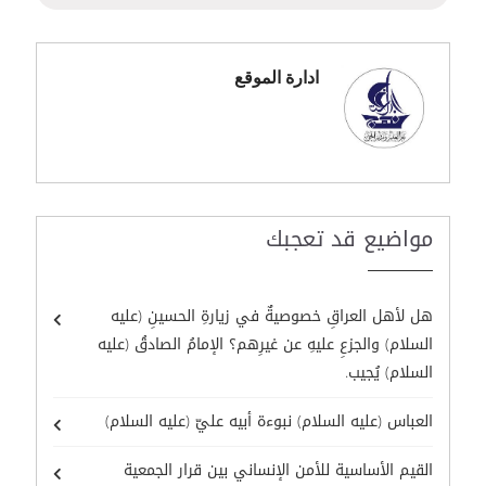
ادارة الموقع
مواضيع قد تعجبك
هل لأهل العراقِ خصوصيةٌ في زيارةِ الحسينِ (عليه
السلام) والجزعِ عليهِ عن غيرِهم؟ الإمامُ الصادقُ (عليه
السلام) يُجيب.
العباس (عليه السلام) نبوءة أبيه عليّ (عليه السلام)
القيم الأساسية للأمن الإنساني بين قرار الجمعية