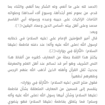
(الحمد لله على ما أنعم، وله الشكر بما ألهم، والثناء بما
قدم، من عموم نعمٍ أبتدأها، وسبوغ آلاء أسداها) وصلواته
التامات الزاكيات على حبيبه وعبده ورسوله أبي القاسم
محمد وعلى أهل بيته «أساس الدين وعماد اليقين»([1]).
وبعد:
قال أمير المؤمنين الإمام علي (عليه السلام) في خطابه
لرسول الله (صلى الله عليه وآله) عند دفنه فاطمة (عليها
السلام): «النَّازِلَةِ فِي جِوَارِكَ»([2]).
يكتنز هذا اللفظ جملة من المعارف كغيره من ألفاظ هذا
النص الشريف وهو أمر قد تسالم عند أهل العلم والمعرفة
بحديث ثقل القرآن وأهله الذين أذهب الله عنهم الرجس
وطهرهم تطهيراً.
فقول منتج النص (عليه السلام): «النَّازِلَةِ فِي جِوَارِكَ».
ينقسم إلى قسمين من المعارف المتعلقة بشأن فاطمة
(عليها السلام) وشأن أبيها رسول الله (صلى الله عليه وآله
وسلم)؛ فما يتعلق بفاطمة (عليها السلام) فهو ينضوي