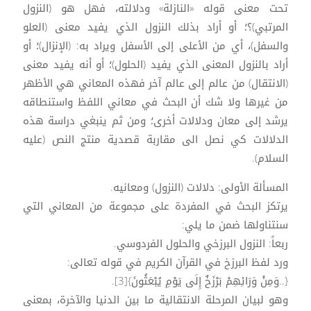
تحت معنى قوله «النازلة» ودلالته، فهل هو (النزول
المرتبي)؟؛ أو أراد بذلك النزول الذي يفيد معنى (العلو
والسفل)، أي من الأعلى إلى الأسفل ويراد به: (الإنزال)؛ أو
أراد بالنزول المعنى الذي يفيد (الحلول)؛ أو أنه يفيد معنى
(الانتقال) من عالم إلى عالم آخر فهذه المعاني هي الأظهر
من غيرها ولا شك أن البحث في معاني اللفظ واستنطاقه
يرشد إلى معان ودلالات أخرى؛ ومن ثم ينبغي دراسة هذه
الدلالات كي نصل الى مقاربة قصدية منتج النص (عليه
السلام).
المسألة الأولى: دلالات (النزول) ومعانيه.
يرتكز البحث في المفردة على مجموعة من المعاني التي
سنتناولها ضمن ما يلي:
ربعاً: النزول البرزخي والحلول الفردوسي.
ورد لفظ البرزخ في القرآن الكريم في قوله تعالى:
{..وَمِنْ وَرَائِهِمْ بَرْزَخٌ إِلَى يَوْمِ يُبْعَثُونَ}[3].
وهو لبيان المرحلة الانتقالية ما بين الدنيا والآخرة، بمعنى