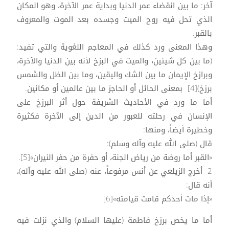
آخر: ما بين انقضاء عمر الدنيا وبداية عمر الآخرة، وهو المكان
الذي تحل فيه روح الميت وجسده بعد الموت والمعروف
بالقبر.
وهذا المعنى ورد كذلك في المعاجم اللغوية والتي تفيد:
(ما بين كل شيئين، والميت في البزخ لأنه بين الدنيا والآخرة،
وبرازخ الإيمان ما بين الشك واليقين، وما بين الظل والشمس
برزخ)[4] بمعنى الحائل أو الحاجز ما بين عالمين أو مكانين.
أما ما ورد في الأحاديث الشريفة حول أثر البرزخ على
الإنسان في رحلته للعبور من الدين إلى الآخرة فكثيرة
وخطيرة أيضاً، ومنها:
قال (صلى الله عليه وآله وسلم):
«القبر أما روضة من رياض الجنة، أو حفرة من حفر النيران»[5].
2- أخرج الزيلعي عن أنس مرفوعاً، عنه (صلى الله عليه وآله)،
أنه قال:
«إذا مات أحدكم قامت قيامته»[6]
أما ما يخص برزخ فاطمة (عليها السلام) والذي نزلت فيه