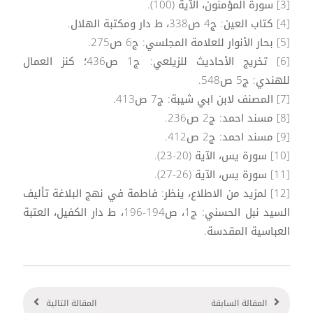
[3] سورة المؤمنون، الآية (100).
[4] كتاب العين: ج4 ص338، ط دار ومكتبة الهلال.
[5] بحار الأنوار للعلامة المجلسي: ج6 ص275.
[6] تخريج الأحاديث للزيلعي: ج1 ص436؛ كنز العمال
للهندي: ج5 ص548.
[7] المصنف لابن ابي شيبة: ج7 ص413.
[8] مسند احمد: ج2 ص236.
[9] مسند احمد: ج2 ص412.
[10] سورة يس، الآية (20-23).
[11] سورة يس، الآية (26-27).
[12] لمزيد من الاطلاع، ينظر: فاطمة في نهج البلاغة تأليف
السيد نبل الحسني: ج1، ص194-196، ط دار الكفيل، العتبة
العباسية المقدسة.
المقالة السابقة
المقالة التالية