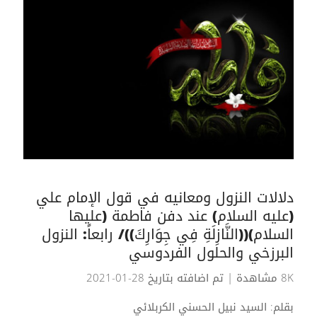
دلالات النزول ومعانيه في قول الإمام علي
(عليه السلام) عند دفن فاطمة (عليها
السلام)((النَّازِلَةِ فِي جِوَارِكَ))/ رابعاً: النزول
البرزخي والحلول الفردوسي
8K مشاهدة
| تم اضافته بتاريخ 28-01-2021
بقلم: السيد نبيل الحسني الكربلائي