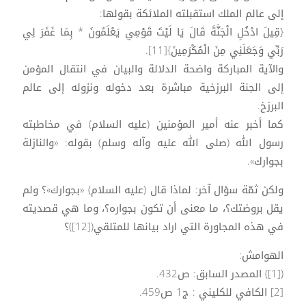
إلى عالم الملك استقبلته الملائكة بقولها:
{قِيلَ ادْخُلِ الْجَنَّةَ قَالَ يَا لَيْتَ قَوْمِي يَعْلَمُونَ * بِمَا غَفَرَ لِي
رَبِّي وَجَعَلَنِي مِنَ الْمُكْرَمِينَ}[11].
والآية المباركة واضحة الدلالة والبيان في انتقال المؤمن
إلى الجنة البرزخية مباشرة بعد دخوله ونزوله إلى عالم
البرزخ.
كما أخبر عنه أمير المؤمنين (عليه السلام) في مخاطبته
رسول الله (صلى الله عليه وآله وسلم) بقوله: «والنازلة
بجوارك».
ولكن ثمّة سؤال آخر: لماذا قال (عليه السلام) «بجوارك»؟ ولم
يقل بروضتك؟، ما معنى أن تكون بجواره؟، وما هي قصديته
في هذه المجاورة التي اراد بيانها للمتلقي([12])؟
الهوامش:
([1]) المصدر السابق: ص432.
[2] الكافي للكليني : ج1 ص459.