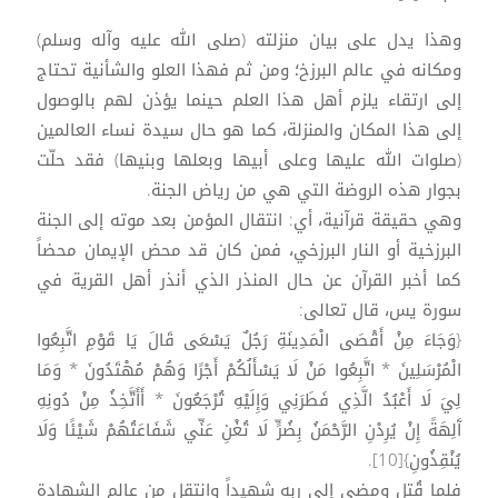
وهذا يدل على بيان منزلته (صلى الله عليه وآله وسلم)
ومكانه في عالم البرزخ؛ ومن ثم فهذا العلو والشأنية تحتاج
إلى ارتقاء يلزم أهل هذا العلم حينما يؤذن لهم بالوصول
إلى هذا المكان والمنزلة، كما هو حال سيدة نساء العالمين
(صلوات الله عليها وعلى أبيها وبعلها وبنيها) فقد حلّت
بجوار هذه الروضة التي هي من رياض الجنة.
وهي حقيقة قرآنية، أي: انتقال المؤمن بعد موته إلى الجنة
البرزخية أو النار البرزخي، فمن كان قد محض الإيمان محضاً
كما أخبر القرآن عن حال المنذر الذي أنذر أهل القرية في
سورة يس، قال تعالى:
{وَجَاءَ مِنْ أَقْصَى الْمَدِينَةِ رَجُلٌ يَسْعَى قَالَ يَا قَوْمِ اتَّبِعُوا
الْمُرْسَلِينَ * اتَّبِعُوا مَنْ لَا يَسْأَلُكُمْ أَجْرًا وَهُمْ مُهْتَدُونَ * وَمَا
لِيَ لَا أَعْبُدُ الَّذِي فَطَرَنِي وَإِلَيْهِ تُرْجَعُونَ * أَأَتَّخِذُ مِنْ دُونِهِ
آَلِهَةً إِنْ يُرِدْنِ الرَّحْمَنُ بِضُرٍّ لَا تُغْنِ عَنِّي شَفَاعَتُهُمْ شَيْئًا وَلَا
يُنْقِذُونِ}[10].
فلما قُتل ومضى إلى ربه شهيداً وانتقل من عالم الشهادة