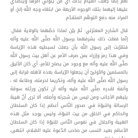
نعم إنّما جعلت القيام بذلك أي من يتولَّي أمرها ويتصدّي
عليها إليهما بتلك الوجوه الأربعة من ابتغاء وجه اللَّه-إلخ، أو
المراد منه دفع التوهّم المتقدّم.
قال الشارح المعتزلي: ثمّ بيّن لماذا خصّهما بالولاية فقال:
إنّما فعلت ذلك بشرفهما برسول اللَّه صلَّى اللَّه عليه وآله
فتقرّبت إلى رسول اللَّه بأن جعلت لسبطيه هذه الرّياسة
وفي هذا رمز وإزراء بمن صرف الأمر عن أهل بيت رسول اللَّه
صلَّى اللَّه عليه وآله مع وجود من يصلح للأمر، أي كان الأليق
بالمسلمين والأولىّ أن يجعلوا الرّياسة بعده لأهله قرابة إلى
رسول اللَّه صلَّى اللَّه عليه وآله، وتكريما لحرمته، وطاعة له ،
وأنفة لقدره صلَّى اللَّه عليه وآله أن تكون ورثته سوقة
يليهم الأجانب ومن ليس من شجرته وأصله، ألا ترى أنّ هيبة
الرسالة والنبوّة في صدور النّاس أعظم إذا كان السلطان
والحاكم في الخلق من بيت النبوّة، وليس يوجد مثل هذه
الهيبة والجلال في نفوس النّاس للنبوّة إذا كان السلطان
الأعظم بعيد النسب من صاحب الدّعوة عليه السّلام، انتهى،