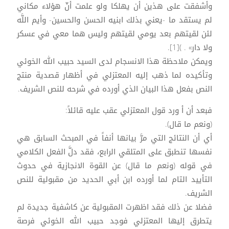
وأشفقت على هذين أن يهلكا ولو علمت أنّ هؤلاء مكاني
لم يستقد ما -يعني بذلك ابنيه الحسن والحسين- وأيم اللَّه
لئن لقيتهم بعد يومي لقيتهم وليس هما معي في عسكر
ولا دار» . )[1].
ويمكن ملاحظة هذا الانسجام لدى السيد حبيب الله الخوئي
وتأكيده لما ذهب إليه المعتزلي في أظهار قصدية منتج
النص بفعل هذا البيان الذي أورده في شرحه للنص الشريف.
فبعد أن أ ورد قول المعتزلي عقب عليه قائلاً:
(ونعم ما قال).
أي أن النتائج التي مرَّ بيانها أنفاً في المبحث السابق هي
نفسها تنطبق على المتلقي الرابع، فقد دلَّ الفعل الكلامي
في قوله (ونعم ما قال) عن القوة الانجازية في حدوث
التأييد التام لما أورده ابن أبي الحديد من مقبولية للنص
الشريف.
فضلا عن ذلك فقد اظهرت المقبولية عن كاشفية جديدة لم
يتطرق إليها المعتزلي فوجد حبيب الله الخوئي فرصة