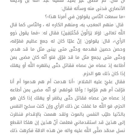
أن قال: ثمّ مضى غير بعيد فلقيه عبد اللَّه بن وديعة
الأنصاري فدنى منه وسأله فقال:
«ما سمعت النّاس يقولون في أمرنا هذا»؟
قال: منهم المعجب به، ومنهم الكاره له ، والنّاس كما قال
اللَّه تعالى: ﴿وَلا يَزالُونَ مُخْتَلِفِينَ﴾ فقال له: «فما يقول ذوو
الرأي»، قال: يقولون: إنّ عليّا كان له جمع عظيم ففرّقه،
وحصن حصين فهدمه وحتّى متى يبنى مثل ما قد هدم،
وحتّى متى يجمع مثل ما قد فرّق فلو أنّه كان مضى بمن
أطاعه إذ عصاه من عصاه فقاتل حتّى يظهره اللَّه أو يهلك
إذا كان ذلك هو الحزم.
فقال عليّ عليه السّلام: «أنا هدمت أم هم هدموا أم أنا
فرّقت أم هم فرّقوا ؛ وأمّا قولهم: لو أنّه مضى بمن أطاعه
إذ عصاه من عصاه فقاتل حتّى يظفر أو يهلك إذا كان هو
الحزم، فو اللَّه ما غفلت عن ذلك الرأي وإن كنت سخيّ النفس
بالدّنيا طيّب النفس بالموت ولقد هممت بالإقدام فنظرت
إلى هذين قد استقدماني فعلمت أنّ هذين إن هلكا انقطع
نسل محمّد صلَّى اللَّه عليه واله من هذه الامّة فكرهت ذلك