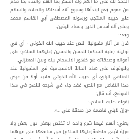
الحمد لله على ما أنعم وله الشكر بما ألهم والثناء بما قدّم
من عموم نِعَمٍ ابتدأها وسبوغ آلاء أسداها والصلاة والسلام
على حبيبه المنتجب ورسوله المصطفى أبي القاسم محمد
وعلى آله أساس الدين وعماد اليقين.
وبعد:
فان من آثار مقبولية النص عند حبيب الله الخوئي ، أي في
توليته (عليه السلام) للحسن والحسين (عليهما السلام) على
أمواله وصدقاته هو ظهور الانسجام بينه وبين المعتزلي.
وللوقوف على هذه الحالة الانسجامية في المقبولية عند
المتلقي الرابع، أي حبيب الله الخوئي فلابد أولا من عرض
هذا التفاعل مع النص، فقد جاء في شرحه للنهج في هذا
الموضع، أنه قال:
(قوله -عليه السلام-:
«وإنّ لأبني فاطمة من صدقة علي....».
يعني: أنهم فيها شرع واحد، لا تختص ببعض دون بعض ولا
مزيّة لأبني فاطمة[عليها السلام] في منافعها على غيرهما