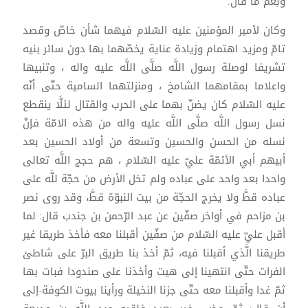
ونِعْمَ ما قال.
وكان لأمير المؤمنين عليه السّلام فيهما شأن خاصّ وقصد
تامّ ومزيد اهتمام وزيادة عناية يخصّهما بها دون سائر بنيه
تشريفا لوصلة رسول اللَّه صلَّى اللَّه عليه واله ، وتنبيها
واعلاما بمقامهما الشامخ ، ومنزلتهما السامية حتّى أنّه
عليه السّلام كان يضنّ بهما على الحرب والقتال لئلَّا ينقطع
نسل رسول اللَّه صلَّى اللَّه عليه واله من هذه الامّة فإنّ
نسله من الحسن والحسين وتسعة من أولاد الحسين بعد
أبيهم أبي الأئمّة عليّ عليه السّلام ، هم حجج اللَّه تعالى
واحدا بعد واحد على عباده ولم تخل الأرض من حجّة للَّه على
عباده قطَّ ولا يخرج الحجّة من بيت النبوّة قطَّ، وقد روى نصر
بن مزاحم في أواخر صفّين عن عبد الرّحمن بن جندب قال: لما
أقبل عليّ عليه السّلام من صفّين أقبلنا معه فأخذ طريقا غير
طريقنا الَّذي أقبلنا فيه، ثمّ أخذ بنا طريق البرّ على شاطئ
الفرات حتّى انتهينا إلى هيت وأخذنا على صندودا فبات بها
ثمّ غدا وأقبلنا معه حتّى جزنا النخيلة ورأينا بيوت الكوفة-إلى