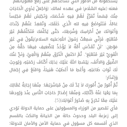
يستحقونه من الأمور التي تساعدهم على رفع معنوياتهم.
فعنه (عليه السَّلَام) في عهده لمالك: (وَاجْعلْ لِذَوِي الْحَاجَاتِ
مِنْكَ قِسْماً تُفَرِّغُ لَهُمْ فِيهِ شَخْصَكَ، وَتَجْلِسُ لَهُمْ مَجْلِساً
عَامّاً، فَتَتَواضَعُ فِيهِ لله الَّذِي خَلَقَكَ، وَتُقعِدُ عَنْهُمْ جُنْدَكَ
وَأَعْوَانَكَ مِنْ أَحْرَاسِكَ وَشُرَطِكَ، حَتَّى يُكَلِّمَكَ مُتَكَلِّمُهُمْ غَيْرَ
مُتَعْتِع، فَإِنِّي سَمِعْتُ رَسُولَ اللهِ(عليه السلام)يَقُولُ فِي غَيْرِ
مَوْطِن: "لَنْ تُقَدَّسَ أُمَّةٌ لاَ يُؤْخَذُ لِلضَّعِيفِ فِيهَا حَقُّهُ مِنَ
الْقَوِيِّ غَيْرَ مُتَعْتِع". ثُمَّ احْتَمِلِ الْخُرْقَ مِنْهُمْ وَالْعِيَّ، وَنَحِّ عَنْكَ
الضِّيقَ وَالاأَنَفَ، يَبْسُطِ اللهُ عَلَيْكَ بَذلِكَ أَكْنَافَ رَحْمَتِهِ، وَيُوجِبُ
لَكَ ثَوَابَ طَاعَتِهِ، وَأَعْطِ مَا أَعْطَيْتَ هَنِيئاً، وَامْنَعْ فِي إِجْمَال
وَإِعْذَار!
ثُمَّ أُمُورٌ مِنْ أُمُورِكَ لاَ بُدَّ لَكَ مِنْ مُبَاشَرَتِهَا: مِنْهَا إِجَابَةُ عُمَّالِكَ
بِمَا يَعْيَا عَنْهُ كُتَّابُكَ، وَمِنْهَا إِصْدَارُ حَاجَاتِ النَّاسِ عِنْدَ وَرُودِهَا
عَلَيْكَ مِمَّا تَحْرَجُ بِهِ صُدُورُ أَعْوَانِكَ)[5].
فأي تقصير من الوزراء والمسؤولين على حماية الدولة تؤدي
إلى زعزعة البلد وحدوث حالة من الخيانة والنكث بالقسم
الذي أقسمه كل مسؤول في حماية الأمن والأمان للدولة؛