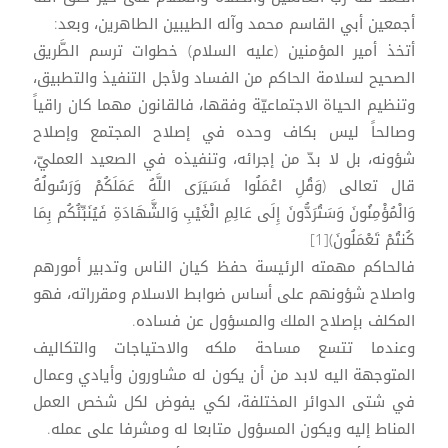
أجمعين أبي القاسم محمد وآله الطيبين الطاهرين، وبعد:
أتخذ أمير المؤمنين (عليه السلام) خطوات ترسم الطَّريق
الصحيح لسلامة الحاكم من الفساد ولأجل التنفيذ والتطبيق،
وتنظيم الحياة الاجتماعيّة وفقها، فالقانون مهما كان راقياً
وصالحاً ليس بكاف وحده في إصلاح المجتمع وإصلاح
شؤونه، بل لا بدّ من إجرائه، وتنفيذه في الصعيد العمليّ،
قال تعالى (وَقُلِ اعْمَلُوا فَسَيَرَى اللَّهُ عَمَلَكُمْ وَرَسُولُهُ
وَالْمُؤْمِنُونَ وَسَتُرَدُّونَ إِلَى عَالِمِ الْغَيْبِ وَالشَّهَادَةِ فَيُنَبِّئُكُم بِمَا
كُنتُمْ تَعْمَلُونَ)[1]
فالحاكم مهمته الرئيسة حفظ كيان الناس وتدبير أمورهم
واصلاح شؤونهم على أساس ضوابط الاسلام ومقرراته، فهو
المكلف بإصلاح الملك والمسؤول عن فساده.
وعندما تتسع مساحة ملكه والاحتياجات والتكاليف
المتوجهة اليه لابد من أن يكون له مشاورون وأيادي وعمال
في شتى الدوائر المختلفة، لكي يفوض لكل شخص العمل
المناط إليه ويكون المسؤول متابعا له ومشرفا على عمله.