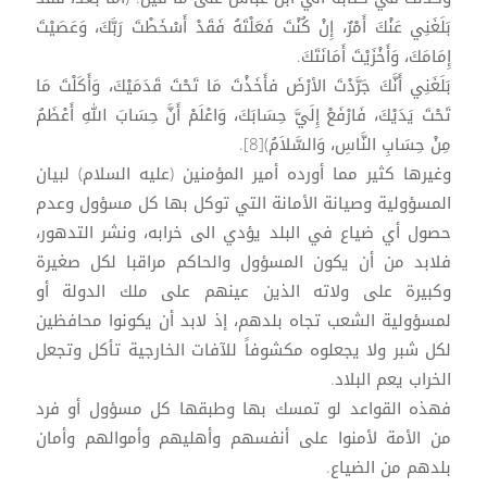
بَلَغَنِي عَنْكَ أَمْرٌ، إِنْ كُنْتَ فَعَلْتَهُ فَقَدْ أَسْخَطْتَ رَبَّكَ، وَعَصَيْتَ
إِمَامَكَ، وَأَخْزَيْتَ أَمَانَتَكَ.
بَلَغَنِي أَنَّكَ جَرَّدْتَ الأرْضَ فأَخَذْتَ مَا تَحْتَ قَدَمَيْكَ، وَأَكَلْتَ مَا
تَحْتَ يَدَيْكَ، فَارْفَعْ إِلَيَّ حِسَابَكَ، وَاعْلَمْ أَنَّ حِسَابَ اللهِ أَعْظَمُ
مِنْ حِسَابِ النَّاسِ، وَالسَّلاَمُ)[8].
وغيرها كثير مما أورده أمير المؤمنين (عليه السلام) لبيان
المسؤولية وصيانة الأمانة التي توكل بها كل مسؤول وعدم
حصول أي ضياع في البلد يؤدي الى خرابه، ونشر التدهور،
فلابد من أن يكون المسؤول والحاكم مراقبا لكل صغيرة
وكبيرة على ولاته الذين عينهم على ملك الدولة أو
لمسؤولية الشعب تجاه بلدهم، إذ لابد أن يكونوا محافظين
لكل شبر ولا يجعلوه مكشوفاً للآفات الخارجية تأكل وتجعل
الخراب يعم البلاد.
فهذه القواعد لو تمسك بها وطبقها كل مسؤول أو فرد
من الأمة لأمنوا على أنفسهم وأهليهم وأموالهم وأمان
بلدهم من الضياع.