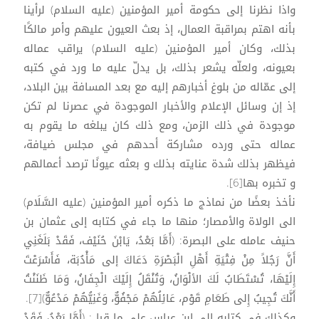
واذا نظرنا إلى حكومة أمير المؤمنين (عليه السلام) لرأينا
بأنه اهتم بمراقبة العمال، إذ بعث العيون عليهم وأمر مالكًا
بذلك، وكان أمير المؤمنين (عليه السلام) يراقب عماله
بعيونه، ولعلّه يشعر بذلك، بل يدلّ عليه ما ورد في كتبه
إلى عمّاله من بلوغ أخبارهم إليه مع بعد المسافة بين البلاد،
إذ إن وسائل الإعلام والأخبار الموجودة في عصرنا لم تكن
موجودة في ذلك الزمن، ومع ذلك كان يبلغه ما يقوم به
عماله حتى ورده مشاركة أحدهم في مجلس ضيافة،
فيظهر بذلك شدة عنايته بذلك و بعثه عيونًا ترصد أعمالهم
و تخبره بها[6].
نأخذ بعضًا من نماذج ما ذكره أمير المؤمنين (عليه السَّلَام)
الى الولاة والأمصار؛ منها ما جاء في كتابه إلى عثمان بن
حنيف عامله على البصرة: (أَمَّا بَعْدُ، يَابْنَ حُنَيْف، فَقَدْ بَلَغَنِي
أَنَّ رَجُلاً مِنْ فِتْيَةِ أَهْلِ الْبَصْرَةِ دَعَاكَ إلى مَأْدُبَة، فَأَسْرَعْتَ
إِلَيْهَا، تُسْتَطَابُ لَكَ الألْوَانُ، وَتُنْقَلُ إِلَيْكَ الْجِفَانُ، وَمَا ظَنَنْتُ
أَنَّكَ تُجِيبُ إِلى طَعَامِ قَوْم، عَائِلُهُمْ مَجْفُوٌّ، وَغَنِيُّهُمْ مَدْعُوٌّ)[7].
وكذلك في كتابه الي ابن عباس على ما قيل: (أَمَّا بَعْدُ، فَقَدْ