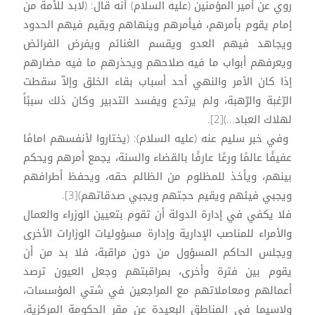
روي عن أمير المؤمنين (عليه السلام) أنه قال: (لابد للأمة من
إمام يقوم بأمرهم، فيأمرهم وينهاهم ويقيم فيهم الحدود
ويجاهد فيهم العدو ويقسم الغنائم ويفرض الفرائض
ويعرفهم أبواب ما فيه صلاحهم ويحذرهم ما فيه مضارهم
إذا كان الأمر والنهي أحد أسباب بقاء الخلق وإلاّ سقطت
الرّغبة والرّهبة، ولم يرتدع ويفسد التدبير وكان ذلك سببًاً
لهلاك العباد...)[2].
وفي خبر سليم عنه (عليه السلام): (يختاروا لأنفسهم امامًا
عفيفًا عالمًا ورعًا عارفًا بالقضاء والسنة، يجمع أمرهم ويحكم
بينهم، ويأخذ للمظلوم من الظالم حقه، ويحفظ أطرافهم
ويجبي فيئهم ويقيم حجتهم ويجبي صدقاتهم)[3].
فلا يكفي في إدارة الدولة أن تقوم بتعيين الوزراء والعمال
والأمراء للمناصب الإدارية وإدارة مسؤوليات الوزارات الأخرى
ويجلس الحاكم المسؤول من دون مراقبة، فلا بد من أن
يقوم بين فترة وأخرى، بمراقبتهم وجعل العيون ترصد
أعمالهم ومعاملاتهم مع المراجعين في شتي المؤسسات،
ولاسيما في المناطق البعيدة عن مقر الحكومة المركزية،