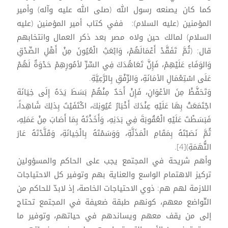
كما كان يصنعه رسول الله (صلى الله عليه وآله) وأمير
المؤمنين (عليه السلام): ففي كتاب أمير المؤمنين (عليه
السلام) لمالك حين ولاه مصر بعد ذكر العمال وانتخابهم
قال: (ثُمَّ تَفَقَّدْ أَعْمَالَهُمْ، وَابْعَثِ الْعُيُونَ مِنْ أَهْلِ الصِّدْقِ
وَالوَفَاءِ عَلَيْهِمْ، فَإِنَّ تَعَاهُدَكَ فِي السِّرِّ لأمُورِهِمْ حَدْوَةٌ لَهُمْ
عَلَى اسْتِعْمَالِ الأمَانَةِ، وَالرِّفْقِ بِالرَّعِيَّةِ.
وَتَحَفَّظْ مِنَ الأعْوَانِ، فَإِنْ أَحَدٌ مِنْهُمْ بَسَطَ يَدَهُ إِلَى خِيَانَة
اجْتَمَعَتْ بِهَا عَلَيْهِ عِنْدَكَ أَخْبَارُ عُيُونِكَ، اكْتَفَيْتَ بِذلِكَ شَاهِداً،
فَبَسَطْتَ عَلَيْهِ الْعُقُوبَةَ فِي بَدَنِهِ، وَأَخَذْتَهُ بِمَا أَصَابَ مِنْ عَمَلِهِ،
ثُمَّ نَصَبْتَهُ بِمَقَامِ الْمَذَلَّةِ، وَوَسَمْتَهُ بِالْخِيانَةِ، وَقَلَّدْتَهُ عَارَ
التُّهَمَةِ)[4].
وأهم شريحة في المجتمع يجب على الحاكم والمسؤولين
تركيز الاهتمام الواسع والعناية بهم وتوفير كل الاحتياجات
اللازمة لهم هم: ذوي الاحتياجات الخاصة، إذ لابدّ للحاكم من
التّواضع معهم، كونهم طبقة ضعيفة في المجتمع تحتاج
إلى من يقف معهم ويساندهم في حياتهم، وتوفير ما