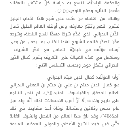
والحكمة الإلهيَّة، تتسع به دراسة كلِّ مشتغل بالعقائد
وأصول التأليه وحكم التوحيد))([2]) .
وهناك من العلماء من عكف على شرح هذا الكتاب الجليل
فشرح النهج وتتبَّع معارفه، ومن أولئك العالم الجليل كمال
الدِّين البحراني الذي قدَّم شرحًا مهمًّا لنهج البلاغة، وشرحه
ممَّن تصدَّر قائمة الشروح لهذا الكتاب بما يحمل من وعي
أرساه مؤلِّفه في كيفيَّة التعامل مع النصِّ الشريف .
وسنعمل في هذه العجالة على التعريف بشرح كمال الدِّين
البحراني بشكلٍ موجز وبحسب التسلسل الآتي:
أولًا/ المؤلِّف: كمال الدين ميثم البحراني
هو كمال الدين ميثم بن علي بن ميثم بن المعلي البحراني
العالم المحقق والفيلسوف المتبحر([3])، لم تنص التراجم
على تاريخ ولادته إلَّا أنَّ أقرب الاحتمالات لذلك أنَّه وِلد قبل
عام خمس وثلاثين وستمائة لوفاة أحد مشايخه في تلك
المدّة([4])، وقد بلغ هذا العالم من الفضل والشرف الغاية
حتَّى قيل فيه: الشيخ الأعظم، والمولى المعظم، العلامة