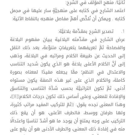
ثانيًا/ منهج المؤلِّف في الشرح:
اعتمد الشارح في كتابه على منهجيَّةٍ سار عليها في مجمل
كتابه . ويمكن أن نُلخِّص أهمِّ مفاصل منهجه بالنقاط الآتية:
1. تصدير الشرح بمقدِّمة بلاغيَّة:
عرض الشارح في مقدِّمته البلاغية ببيان مفهوم البلاغة
والفصاحة ثمَّ تعريفهما بتعريفاتٍ متنوِّعة، بعد ذلك انتقل
إلى الحديث عن طبيعة الكلام ومراتبه في البلاغة، وذهب
إلى أنَّ الكلام الأعلى بلاغة هو الذي يكون شديد التناسب
والاعتدال في النظم؛ ممَّا يجعله مفيدًا لمعناه بصورة
كاملة، والكلام الذي على غير هذه الصفة يكون مستواه
أدنى، ثمَّ تكون التراتبيَّة بحسب شدَّة التناسب والتناسق
والإفادة للمعنى، وعلى أساس ذلك تكون درجات الكلام([8])،
وهذا المعنى نجده بقول: ((ثمّ للتركيب المفيد مراتب كثيرة،
ولها طرفان ووسط، فالطرف الأعلى، هو أن يقع ذلك
التركيب على وجه يمتنع أن يوجد ما هو أشدّ تناسبًا واعتدالًا
منه في إفادة ذلك المعنى، والطرف الأدنى هو أن يقع على