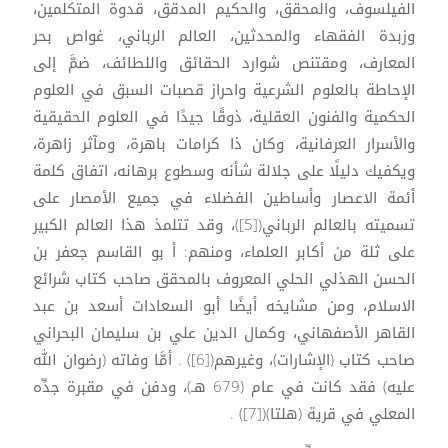
الفيلسوف، والمحقق، والحكيم المدقق، قدوة المتكلمين،
وزبدة الفقهاء والمحدثين، العالم الرباني، غواص بحر
المعارف، ومقتنص شوارد الحقائق واللطائف، ضمَّ إلى
الإحاطة بالعلوم الشرعية واحراز قصبات السبق في العلوم
الحكمية والفنون العقلية، ذوقًا جيدًا في العلوم الحقيقية
والأسرار العرفانية، وكان ذا كرامات باهرة، ومآثر زاهرة،
ويكفيك دليلًا على جلالة شأنه وسطوع برهانه، اتفاق كلمة
أئمة الاعصار وأساطين الفضلاء في جميع الأمصار على
تسميته بالعالم الرباني([5])، وقد تتلمذ هذا العالم الكبير
على ثلة من أكابر العلماء، ومنهم: أ بو القاسم جعفر بن
الحسن الهذلي الحلي المعروف بالمحقق صاحب كتاب شرائع
الاسلام، ومن مشايخه أيضًا أبو السعادات أسعد بن عبد
القاهر الأصفهاني، وكمال الدين علي بن سليمان البحراني
صاحب كتاب (الإشارات)، وغيرهم([6]) . أمَّا وفاته (رضوان الله
عليه) فقد كانت في عام (679 هـ)، ودفن في مقبرة جدِّه
المعلي في قرية (هلتا)([7]) .