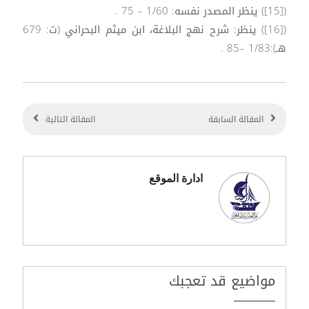
([15]) ينظر المصدر نفسه: 1/60 – 75 .
([16]) ينظر: شرح نهج البلاغة، ابن ميثم البحراني (ت: 679
هـ):1/83 –85 .
المقالة السابقة
المقالة التالية
ادارة الموقع
مواضيع قد تعجبك