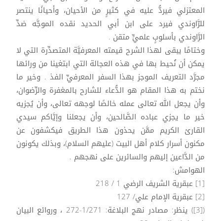
المعتزلي فيردُّ عليه في كثيرٍ من الأحيان، وأحيانًا ينتصر
للرَّاوندي فيرد على ابن أبي الحديد نقده الموجَّه ضدِّ
الرَّاوندي بأسلوبٍ علميٍّ متقن .
وختامًا يبقى لهذا الشرح قيمته المعرفيَّة المتصدِّرة التي لا
يمكن أن نُحيط بها في هذه العجالة التي ابتغينا من ورائها
مجرَّد التعريف الموجز بهذا السفر المعرفيِّ الفذ . وخير ما
نختم به هذا المقام هو الدُّعاء للشارح بالمغفرة والرِّضوان،
وأن يجعل الله تعالى عمله خالصًا لوجهه تعالى، وأن يُجزيه
خير ما يجزي عباده الصَّالحين، وأن يجعلنا وإيَّاكم سيدي
القارئ الكريم ممَّن يحذون هذا الطريق فيكشفون عن
مكنون أسرار كلام أهل البيت (عليهم السلام)، وبذلك يكونون
من الدَّاعين إليهم والسائرين على نهجهم .
الهوامش:
[1] عبقرية الشريف الرضي 1 / 218
[2] عبقرية الإمام علي/ 127
([3]) ينظر: مصادر نهج البلاغة: 1/271-272 ، وروائع البيان