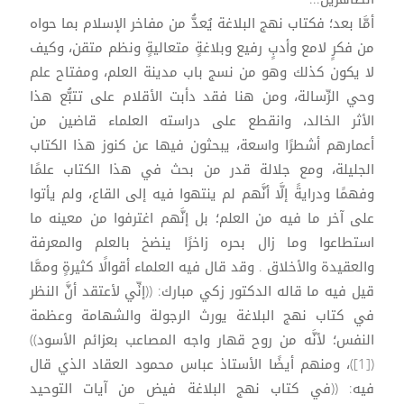
أمَّا بعد؛ فكتاب نهج البلاغة يُعدُّ من مفاخر الإسلام بما حواه
من فكرٍ لامع وأدبٍ رفيع وبلاغةٍ متعاليةٍ ونظم متقن، وكيف
لا يكون كذلك وهو من نسج باب مدينة العلم، ومفتاح علم
وحي الرِّسالة، ومن هنا فقد دأبت الأقلام على تتبُّع هذا
الأثر الخالد، وانقطع على دراسته العلماء قاضين من
أعمارهم أشطرًا واسعة، يبحثون فيها عن كنوز هذا الكتاب
الجليلة، ومع جلالة قدر من بحث في هذا الكتاب علمًا
وفهمًا ودرايةً إلَّا أنَّهم لم ينتهوا فيه إلى القاع، ولم يأتوا
على آخر ما فيه من العلم؛ بل إنَّهم اغترفوا من معينه ما
استطاعوا وما زال بحره زاخرًا ينضخ بالعلم والمعرفة
والعقيدة والأخلاق . وقد قال فيه العلماء أقوالًا كثيرةٍ وممَّا
قيل فيه ما قاله الدكتور زكي مبارك: ((إنِّي لأعتقد أنَّ النظر
في كتاب نهج البلاغة يورث الرجولة والشهامة وعظمة
النفس؛ لأنَّه من روح قهار واجه المصاعب بعزائم الأسود))
([1])، ومنهم أيضًا الأستاذ عباس محمود العقاد الذي قال
فيه: ((في كتاب نهج البلاغة فيض من آيات التوحيد