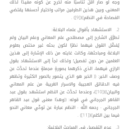
وجه لو صار أقلّ تناسبًا منه لخرج عن كونه مفيدًا لذلك
المعنى، وبين هذين الطرفين مراتب واختيار أحسنها يقتضي
الفصاحة في النظم))([9]) .
2. الاستشهاد بأقوال علماء البلاغة:
تطرَّق الشارح إلى مصطلحي علم المعاني وعلم البيان ولم
يُفصِّل القول فيهما نظرًا لكون بحثه غير مختص بعلوم
البلاغة ومباحثها، وكانت غايته من ذلك الإشارة إلى هذين
العلمين من دون تفصيل؛ ولذلك لجأ إلى الاستشهاد بقول
الرازي فيهما، الذي ذكرهما بصورةٍ مجملةٍ عندما تحدَّث عن
وصف الخبر: (( الخبر هو الذي يتصور بالصور الكثيرة وتظهر
فيه الدقائق العجيبة والاسرار الغريبة من علم المعاني
والبيان))([10])، وعندما تحدَّث عن النظم استشهد بقول عبد
القاهر الجرجاني في قوله: ((وهذا معنى قول عبد القاهر
الجرجاني - رحمه اللَّه - النظم عبارة عن توخّي معاني النحو
فيما بين الكلم))([11]) .
3. عدم التفصيل في المباحث البلاغية: