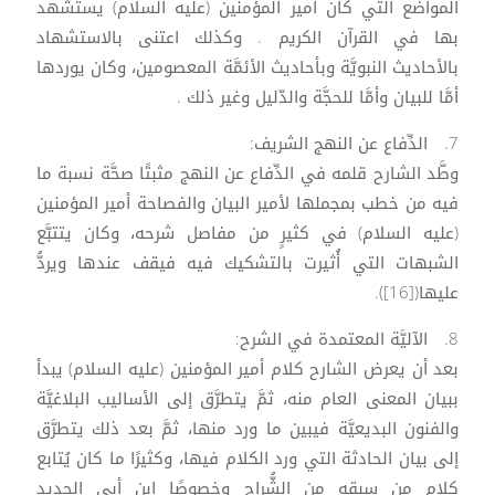
المواضع التي كان أمير المؤمنين (عليه السلام) يستشهد
بها في القرآن الكريم . وكذلك اعتنى بالاستشهاد
بالأحاديث النبويَّة وبأحاديث الأئمَّة المعصومين، وكان يوردها
أمَّا للبيان وأمَّا للحجَّة والدّليل وغير ذلك .
7. الدِّفاع عن النهج الشريف:
وطَّد الشارح قلمه في الدِّفاع عن النهج مثبتًا صحَّة نسبة ما
فيه من خطب بمجملها لأمير البيان والفصاحة أمير المؤمنين
(عليه السلام) في كثيرٍ من مفاصل شرحه، وكان يتتبَّع
الشبهات التي أُثيرت بالتشكيك فيه فيقف عندها ويردُّ
عليها([16]).
8. الآليَّة المعتمدة في الشرح:
بعد أن يعرض الشارح كلام أمير المؤمنين (عليه السلام) يبدأ
ببيان المعنى العام منه، ثمَّ يتطرَّق إلى الأساليب البلاغيَّة
والفنون البديعيَّة فيبين ما ورد منها، ثمَّ بعد ذلك يتطرَّق
إلى بيان الحادثة التي ورد الكلام فيها، وكثيرًا ما كان يُتابع
كلام من سبقه من الشُّراح وخصوصًا ابن أبي الحديد