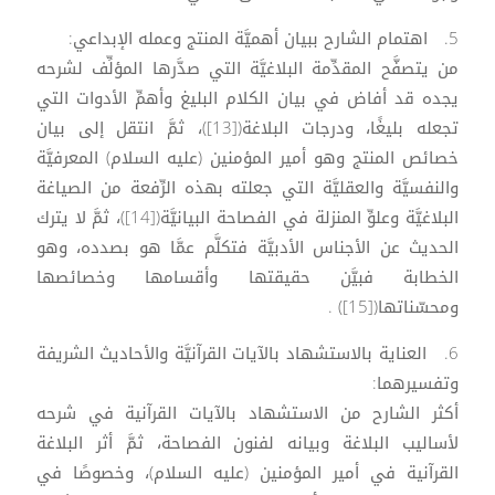
5. اهتمام الشارح ببيان أهميَّة المنتج وعمله الإبداعي:
من يتصفَّح المقدِّمة البلاغيَّة التي صدَّرها المؤلِّف لشرحه
يجده قد أفاض في بيان الكلام البليغ وأهمِّ الأدوات التي
تجعله بليغًا، ودرجات البلاغة([13])، ثمَّ انتقل إلى بيان
خصائص المنتج وهو أمير المؤمنين (عليه السلام) المعرفيَّة
والنفسيَّة والعقليَّة التي جعلته بهذه الرِّفعة من الصياغة
البلاغيَّة وعلوِّ المنزلة في الفصاحة البيانيَّة([14])، ثمَّ لا يترك
الحديث عن الأجناس الأدبيَّة فتكلَّم عمَّا هو بصدده، وهو
الخطابة فبيَّن حقيقتها وأقسامها وخصائصها
ومحسّناتها([15]) .
6. العناية بالاستشهاد بالآيات القرآنيَّة والأحاديث الشريفة
وتفسيرهما:
أكثر الشارح من الاستشهاد بالآيات القرآنية في شرحه
لأساليب البلاغة وبيانه لفنون الفصاحة، ثمَّ أثر البلاغة
القرآنية في أمير المؤمنين (عليه السلام)، وخصوصًا في