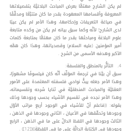
لم يكن الشارح مهتمًّا بعرض المباحث البلاغيَّة بتفصيلاتها
المعروفة وأقسامها المعهودة بقدر ما كان متتبِّعًا ومدقِّقًا
في صياغة التعريفات وإحكامها، وهذا الأمر لم يكن عيبًا
لدى الشارح؛ لأنَّه وكما سبق بيانه لم يكن من وكده متابعة
علوم البلاغة ومباحثها بقدر ما كان مهتمًّا بمتابعة كلمات
أمير المؤمنين (عليه السلام) وقصدياتها، وهذا كان همَّه
الأكبر وهدفه الأسمى من الشرح .
4. التأثُّر بالمنطق والفلسفة:
سبق أن بيَّنا في ترجمة المؤلِّف أنَّه كان فيلسوفًا مشهورًا،
وهذا الأمر جعله يبثُّ نواحي فلسفته المعتمدة على الأمور
العقليَّة والمباحث المنطقيَّة في ثنايا شرحه وتقسيماته،
وهذا الأمر نجده في تقسيم الأشياء بحسب وجودها وذلك
بقوله: ((فاعلم أنّ للأشياء في الوجود أربع مراتب الأوّل
وجودها وتحقّقها في الأعيان ، الثاني وجودها في الذهن ،
الثالث وجودها في اللفظ الدالّ على ما في الذهن ، الرابع
وجودها في الكتابة الدالَّة على ما في اللفظة))([12]) .