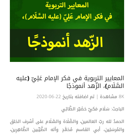
المعايير التربوية في فكر الإمام عَلِيّ (عليه
السَّلَام)، الزّهد أنموذجًا
8K مشاهدة
| تم اضافته بتاريخ 22-06-2020
الباحِث: سَلَام مَكيّ خضَيّر الطَّائِي
الحمدُ لله ربّ العالمين، والصَّلَاة والسَّلَام على أشرف الخلق
والمُرسَلِين، أبي القاسم مُحَمَّدٍ وآله الطَّيِّبين الطَّاهِرِين،