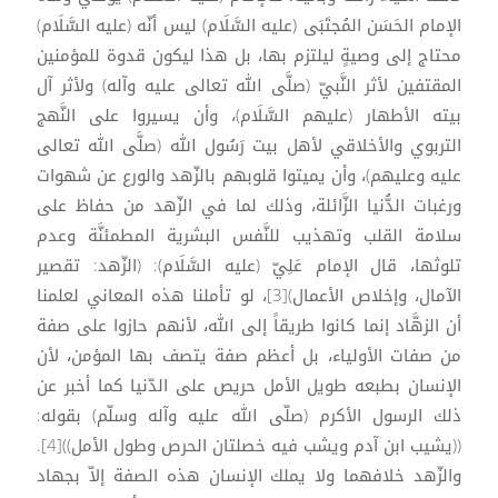
الإمام الحَسَن المُجتَبَى (عليه السَّلَام) ليس أنّه (عليه السَّلَام)
محتاج إلى وصيةٍ ليلتزم بها، بل هذا ليكون قدوة للمؤمنين
المقتفين لأثر النَّبيّ (صلَّى الله تعالى عليه وآله) ولأثر آل
بيته الأطهار (عليهم السَّلَام)، وأن يسيروا على النَّهج
التربوي والأخلاقي لأهل بيت رَسُول الله (صلَّى الله تعالى
عليه وعليهم)، وأن يميتوا قلوبهم بالزّهد والورع عن شهوات
ورغبات الدُّنيا الزَّائلة، وذلك لما في الزّهد من حفاظ على
سلامة القلب وتهذيب للنَّفس البشرية المطمئنَّة وعدم
تلوثها، قال الإمام عَلِيّ (عليه السَّلَام): (الزّهد: تقصير
الآمال، وإخلاص الأعمال)[3]، لو تأملنا هذه المعاني لعلمنا
أن الزهَّاد إنما كانوا طريقاً إلى الله، لأنهم حازوا على صفة
من صفات الأولياء، بل أعظم صفة يتصف بها المؤمن، لأن
الإنسان بطبعه طويل الأمل حريص على الدّنيا كما أخبر عن
ذلك الرسول الأكرم (صلّى الله عليه وآله وسلّم) بقوله:
((يشيب ابن آدم ويشب فيه خصلتان الحرص وطول الأمل))[4].
والزّهد خلافهما ولا يملك الإنسان هذه الصفة إلاّ بجهاد