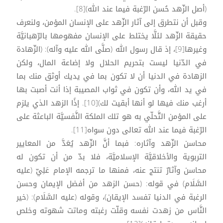
(أصل الزّهد حُسن الرّغبة فيما عند الله)[8].
وقبل أن نتطرق إلى آثار الزّهد على الإنسان المؤمن، ولنعرف
حقيقة الزّهد لئلَّا يختلط على الإنسان مفهومها بالرّهبانيَّة
وغيرها[9]، إذ قال رسول الله (صلَّى الله عليه وآله): (الزّهادة
في الدّنيا ليست بتحريم الحلال ولا إضاعة المال، ولكن
الزهادة في الدنيا أن لا تكون بما في يديك أوثق منك بما
في يد الله، وأن تكون في ثواب المصيبة إذا أنت أصبت بها
أرغب منك فيها لو أنها أبقيت لك)[10]. إذًا الزهد الذي يلزم
على المؤمن التَّحلّي به هو تلك الملكة النَّفسيَّة الباعثة على
الرّغبة فيما عند الله تعالى دون سواه[11].
محاسن الزّهد وآثاره: فبما أنَّ الزّهد يُعَدَّ من المعايير
التربوية والأخلاقيَّة الإسلاميَّة، فلا بدّ من أن تكون له
محاسن وآثارٌ تنتج عنه، فمنها ما ترجمه الإمام عَلِيّ (عليه
السَّلَام) في قوله: (حسن الزهد من أفضل الإيمان وحسن
الرغبة في الدنيا تفسد الإيقان)، وقوله (عليه السَّلَام): (خير
النَّاس من زهدت نفسه وقلّت رغبته وماتت شهوته وخلص