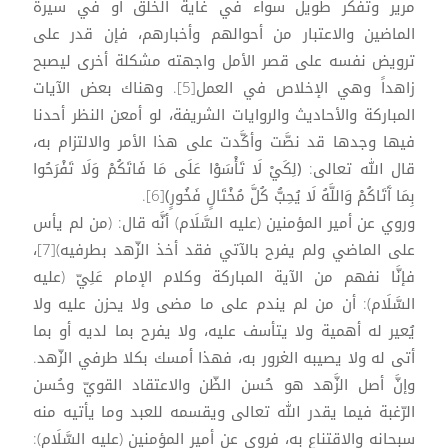
مرير وتفكر طويل سواء في غاية الخلق أو في سيرة
الماضين والاعتبار من أحوالهم وأخبارهم، فإن قدر على
ترويض نفسه على قصر الأمل واجهته مشكلة أخرى ليصبح
زاهداً وهي الإخلاص في العمل[5]. وهناك بعض الآيات
المباركة والأحاديث والروايات الشريفة، لو أمعن النظر أحدنا
فيها وجدها قد نصَّت وأكَّدت على هذا الأمر والالتزام به،
قال الله تعالى: ﴿لِكَيْ لَا تَأْسَوْا عَلَى مَا فَاتَكُمْ وَلَا تَفْرَحُوا
بِمَا آَتَاكُمْ وَاللَّهُ لَا يُحِبُّ كُلَّ مُخْتَالٍ فَخُورٍ﴾[6].
وروي عن أمير المؤمنين (عليه السَّلَام) أنَّه قال: (من لم يأس
على الماضي ولم يفرح بالآتي فقد أخذ الزّهد بطرفيه)[7]،
فإنَّا نفهم من الآية المباركة وكلام الإمام عَلِيّ (عليه
السَّلَام): أن من لم يندم على ما مضى ولا يحزن عليه ولا
يُعير له أهمية ولا يتأسف عليه، ولا يفرح بما لديه أو بما
أتى له ولا يصيبه الغرور به، فهذا أمسك بكلا طرفي الزّهد.
وإنَّ أصل الزَّهد هو حُسن الظّن والاعتقاد القويّ وحُسن
الرّغبة فيما يقدر الله تعالى ويقسمه للعبد وما يأتيه منه
سبحانه والاقتناع به، فروي عن أمير المؤمنين (عليه السَّلَام):