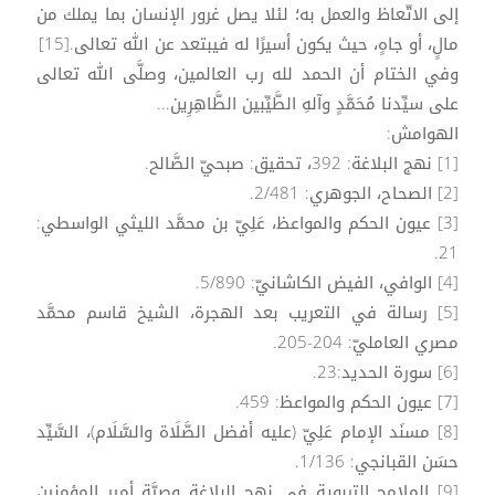
إلى الاتّعاظ والعمل به؛ لئلا يصل غرور الإنسان بما يملك من
مالٍ، أو جاهٍ، حيث يكون أسيرًا له فيبتعد عن الله تعالى.[15]
وفي الختام أن الحمد لله رب العالمين، وصلَّى الله تعالى
على سيِّدنا مُحَمَّدٍ وآلهِ الطَّيِّبين الطَّاهِرِين...
الهوامش:
[1] نهج البلاغة: 392، تحقيق: صبحيّ الصَّالح.
[2] الصحاح، الجوهري: 2/481.
[3] عيون الحكم والمواعظ، عَلِيّ بن محمَّد الليثي الواسطي:
21.
[4] الوافي، الفيض الكاشانيّ: 5/890.
[5] رسالة في التعريب بعد الهجرة، الشيخ قاسم محمَّد
مصري العامليّ: 204-205.
[6] سورة الحديد:23.
[7] عيون الحكم والمواعظ: 459.
[8] مسنَد الإمام عَلِيّ (عليه أفضل الصَّلَاة والسَّلَام)، السَّيِّد
حسَن القبانجي: 1/136.
[9] الملامح التربوية في نهج البلاغة وصيَّة أمير المؤمنين