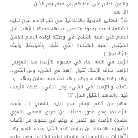
واللعن الدائم على أعدائِهم إلى قيام يوم الدِّين...
أمَّا بعد:
فإنَّ المعايير التربوية والأخلاقية في فكر الإمام عَلِيّ (عليه
السَّلَام)، لا تحد بحدود ويُحصى عددها، فمنها: (الزّهد)، قال
الإمام عَلِيّ (عليه السَّلَام) في وصيّته لولده الإمام الحَسَن
المُجْتَبى (عليه السَّلَام): (أَحْيِ قَلْبَكَ بِالْمَوْعِظَةِ وأَمِتْه
بِالزَّهَادَةِ)[1].
الزّهد في اللغة: جاء في مفهوم (الزّهد) عند اللغويين:
الزهد: خلاف الرّغبة، تقول: "زهد في الشيء وعن الشيء،
يزهد زهدا وزهادة، وزهد يزهد لغة فيه، وفلان يتزهّد، أي:
يتعبَّد، والتزهيد في الشيء وعن الشيء: خلاف التَّرغيب
فيه، والمزهد: القليل المال"[2].
نفهم من كلام الإمام عَلِيّ (عليه السَّلَام): (... وأمته
بالزّهادة) وهو محور حديثنا، عن طريق المعنى اللغوي
لمفردة (الزّهد)، هو: تقليل ما يرغب في حصوله من الرَّغبات
الدّنيويَّة والابتعاد عن زخارف هذه الدّنيا وعدم الغرور بها،
لأنَّها أشياء زائلة وبالية، فالإمام (عليه السَّلَام) يوصي ولده