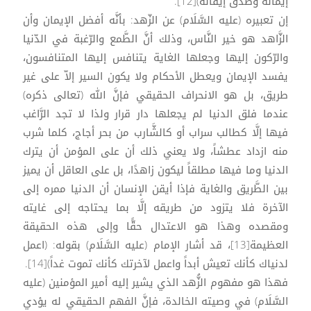
إيمانه وصدق إيقانه)[12].
إن تعبيره (عليه السَّلَام) عن الزّهد: بأنَّه أفضل الإيمان وأن
الزَّاهد هو خير النَّاس، وذلك أنَّ الطَّمع والرّغبة في الدّنيا
والرّكون إليها وجعلها الغاية يتنافس إليها المتنافسون،
يفسد الإيمان ويعطل الأحكام ولا يكون السير إلاّ على غير
طريق، بل هو الانحراف الحقيقي فإنَّ الله (تعالى ذكره)
عندما فلق الدنيا لم يجعلها دار قرار ولذا لا تجد الرَّاغب
فيها إلَّا كطالب سراب أو كالشَّارب من بحر أجاج، كلما شرب
منه ازداد عطشاً، ولا يعني ذلك أن على المؤمن أن يترك
الدنيا وما فيها مطلقاً ليكون زاهدًا، بل على العاقل أن يميز
بين الطَّريق والغاية فإذا أيقن الإنسان أن الدنيا ممره إلى
الآخرة فلا يتزود من طريقه إلَّا بما يحتاجه إلى غايته
ومقصده وهذا هو الاعتدال حقًّا وإلى هذه الحقيقة
العظيمة[13]، قد أشار الإمام (عليه السَّلَام) بقوله: (اعمل
لدنياك كأنك تعيش أبداً واعمل لآخرتك كأنك تموت غداً)[14].
فهذا هو مفهوم الزُّهد الذي يشير إليه أمير المؤمنين (عليه
السَّلَام) في وصيته الخالدة، فإنَّ الفهم الحقيقي له يؤدي