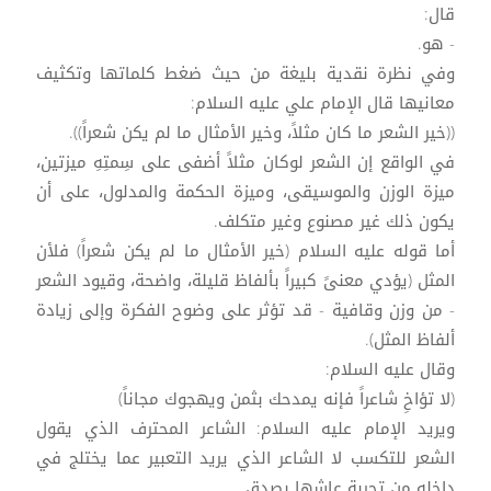
قال:
- هو.
وفي نظرة نقدية بليغة من حيث ضغط كلماتها وتكثيف
معانيها قال الإمام علي عليه السلام:
((خير الشعر ما كان مثلاً، وخير الأمثال ما لم يكن شعراً)).
في الواقع إن الشعر لوكان مثلاً أضفى على سِمتِهِ ميزتين،
ميزة الوزن والموسيقى، وميزة الحكمة والمدلول، على أن
يكون ذلك غير مصنوع وغير متكلف.
أما قوله عليه السلام (خير الأمثال ما لم يكن شعراً) فلأن
المثل (يؤدي معنىً كبيراً بألفاظ قليلة، واضحة، وقيود الشعر
- من وزن وقافية - قد تؤثر على وضوح الفكرة وإلى زيادة
ألفاظ المثل).
وقال عليه السلام:
(لا تؤاخِ شاعراً فإنه يمدحك بثمن ويهجوك مجاناً)
ويريد الإمام عليه السلام: الشاعر المحترف الذي يقول
الشعر للتكسب لا الشاعر الذي يريد التعبير عما يختلج في
داخله من تجربة عاشها بصدق.