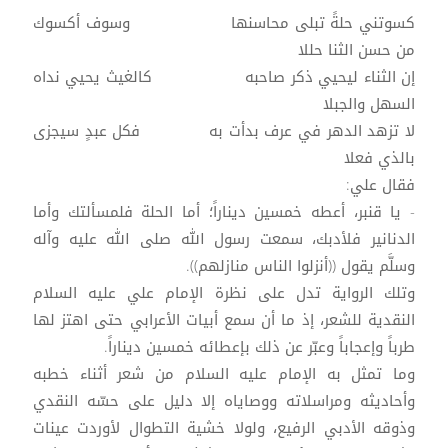
كسوتني حلةً تبلى محاسنها وسوف أكسوك
من حسن الثنا حللا
إن الثناء ليحيي ذكر صاحبه كالغيث يحيي نداه
السهل والجبلا
لا تزهد الدهر في عرف بدأت به فكل عبدٍ سيجزى
بالذي فعلا
فقال علي:
- يا قنبر، أعطه خمسين ديناراً؛ أما الحلة فلمسألتك وأما
الدنانير فلأدبك، سمعت رسول الله صلى الله عليه وآله
وسلَّم يقول ((أنزلوا الناس منازلهم)).
وتلك الرواية تدل على نظرة الإمام علي عليه السلام
النقدية للشعر، إذ ما أن سمع أبيات الأعرابي حتى اهتز لها
طرباً وإعجاباً وعبّر عن ذلك بإعطائه خمسين ديناراً.
وما تمثل به الإمام عليه السلام من شعر أثناء خطبه
وأحاديثه ومراسلاته ووصاياه إلا دليل على حسّه النقدي
وذوقه الأدبي الرفيع، ولولا خشية التطوال لأوردت عينات