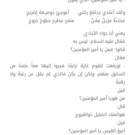
ولقد أغتدي يدافع ركني أعوجيٌ ذوميـعة إضريجِ
مِخلـطٌ مِزيـلٌ مِقـنٌ مِنفح مِطرح سَبُوحَ خروجِ
يعني أبا دواد الأيادي.
فقال عليه السلام: ليس به
قالوا: فمن يا أمير المؤمنين؟
فقال:
- لورفعت للقوم غاية (راية) فجروا إليها معاً علمنا من
السابق منهم، ولكن إن يكن فالذي لم يقل عن رغبة ولا
رهبة.
قيل:
من هويا أمير المؤمنين؟
قال:
هوالملك الضليل ذوالقروح
قيل:
امرؤ القيس يا أمير المؤمنين؟