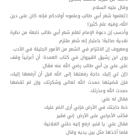
وقال عليه السلام:
((تعلموا شعر أبي طالب وعلموه أولادكم فإنه كان على دين
الله، وفيه علم كثير))
وأحسب إن دعوة الإمام تعلم شعر أبي طالب نابعة من نظرة
نقدية صائبة؛ باعتبار إنه شعر ملتزم.
ومعروف إن الالتزام في الشعر من الأمور الجليلة في الأدب.
روى ابن رشيق القيروان في كتاب العمدة: أن أعرابياً وقف
على علي بن أبي طالب رضي الله عنه فقال:
((إن لي إليك حاجة رفعتها إلى الله قبل أن أرفعها إليك،
فإن قضيتها حمدت الله تعالى وشكرتك، وإن لم تقضها
حمدت الله وعذرتك.
فقال له علي:
خط حاجتك في الأرض فإني أرى الضر عليك.
فكتب الأعرابي على الأرض: إني فقير
فقال علي: يا قنبر، ارفع إليه حلتي الفلانية:
فلما أخذها مثل بين يديه وقال: