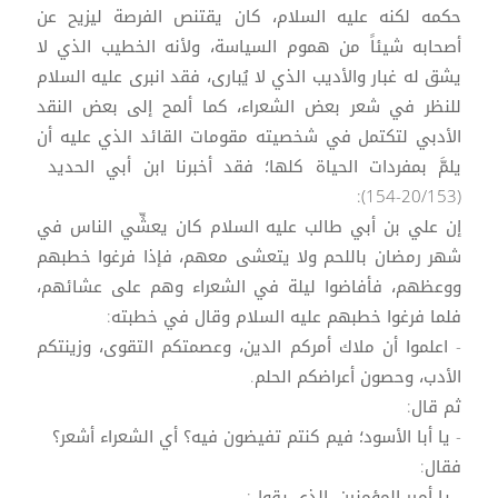
حكمه لكنه عليه السلام، كان يقتنص الفرصة ليزيح عن
أصحابه شيئاً من هموم السياسة، ولأنه الخطيب الذي لا
يشق له غبار والأديب الذي لا يُبارى، فقد انبرى عليه السلام
للنظر في شعر بعض الشعراء، كما ألمح إلى بعض النقد
الأدبي لتكتمل في شخصيته مقومات القائد الذي عليه أن
يلمَّ بمفردات الحياة كلها؛ فقد أخبرنا ابن أبي الحديد
(20/153-154):
إن علي بن أبي طالب عليه السلام كان يعشِّي الناس في
شهر رمضان باللحم ولا يتعشى معهم، فإذا فرغوا خطبهم
ووعظهم، فأفاضوا ليلة في الشعراء وهم على عشائهم،
فلما فرغوا خطبهم عليه السلام وقال في خطبته:
- اعلموا أن ملاك أمركم الدين، وعصمتكم التقوى، وزينتكم
الأدب، وحصون أعراضكم الحلم.
ثم قال:
- يا أبا الأسود؛ فيم كنتم تفيضون فيه؟ أي الشعراء أشعر؟
فقال:
- يا أمير المؤمنين، الذي يقول: