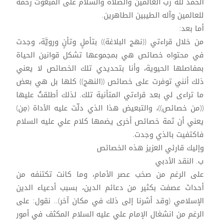
الحمد لله رب العالمين والصلاة والسلام على المبعوث رحمة
للعالمين وآله الطيبين الطاهرين.
أما بعد:
من خلال قراءتي ((نهج البلاغة)) بتأملٍ وتأنٍ ورويَّة، وجدت
في محتواه خصائص هي بمجموعها تشكل قوانين الحياة
بمفاصلها الحيوية، وأنا بتحديدي تلك الخصائص لا يعني
ذلك أنني توفرت على خصائص ((النهج)) كلها بل هي بعض
ما تراءى لي بعد قراءتي المتأنية تلك. لذلك أطلقتُ عليها
((من خصائص))، والتبعيض هذا الذي دلّت عليه الأداة (مِن)
يعني أن ثمة خصائص أخرى يضمها كلام علي عليه السلام
فاكتفيت بالذي وجدت.
وإليك قارئي العزيز هذه الخصائص
ب. النقد الأدبي
على الرغم من صخب عصر الأمام، وما كانت تكتنفه من
أحداث عصفت بكثير من دعائم الدين، بسبب أدعياء الدين
الإسلامي (وقد أشرنا إلى ذلك في مكان آخر).. نقول: على
الرغم من انشغال الإمام علي عليه السلام المكثف في أمور