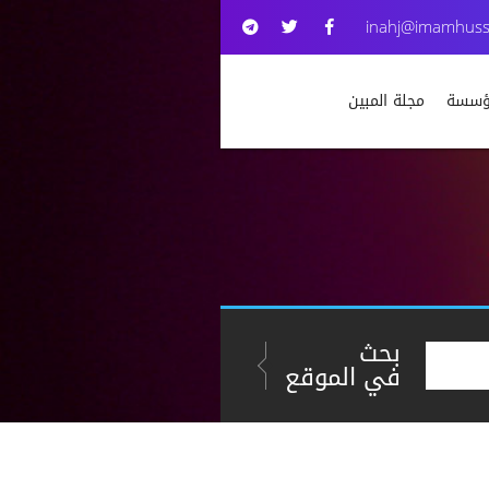
inahj@imamhuss
مؤسسة
مجلة المبين
بحث
في الموقع