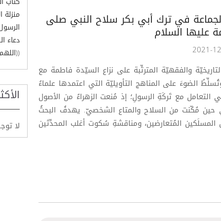
كتاب ا
منزلة ا
الجماعة في ترك أبي بكر سلاح النبي صلى
الرسول 
ة عليها السلام
دعاء ال
((اللهم 
اريخيّة والفقهيّة المترتِّبة على نزاع السيّدة فاطمة مع
تُسلِّطُ الضوءَ على المناهج التأويليّة التي اعتمدها علماءُ
الأكث
ي التعامل مع تَركَةِ الرسولِ؛ إذ مُنعت الزهراءُ من الأصول
، في حين مُكّنت من السلاح والمتاع الشخصيّ. يهدفُ البحثُ
المسلَكين المُتعارضين، ومناقشةِ سُكوت أغلب المحدِّثين
لا توج