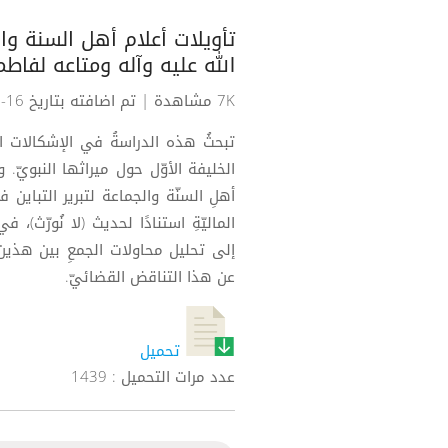
تأويلات أعلام أهل السنة و
الله عليه وآله ومتاعه لفاطم
7K مشاهدة
| تم اضافته بتاريخ 16-12-2021
تبحثُ هذه الدراسةُ في الإشكالات الت
الخليفة الأوّل حول ميراثها النبويّ. و
أهلِ السنّة والجماعة لتبرير التباين ف
الماليّةِ استنادًا لحديث (لا نُورّث)
إلى تحليل محاولات الجمعِ بين هذين 
عن هذا التناقض القضائيّ.
تحميل
عدد مرات التحميل : 1439