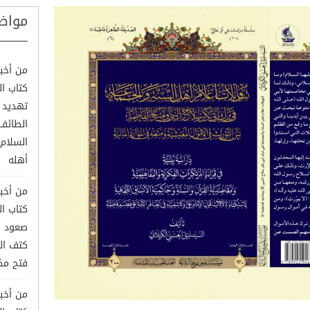
مواض
من أخبا
كتاب ا
تهديد ا
الطائف 
السلام)
أهله
من أخبا
كتاب ا
صعود ال
كتف ال
فتح مك
من أخبا