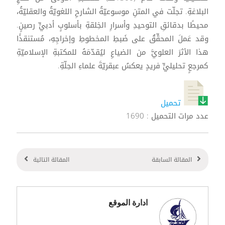
البلاغةِ. تجلّت في المتنِ موسوعيّةُ الشارحِ اللغويّةُ والعقليّةُ،
محيطًا بدقائقِ التوحيدِ وأسرارِ الخِلقةِ بأسلوبٍ أدبيٍّ رصينٍ.
وقد عَملَ المحقِّقُ على ضَبطِ المخطوطِ وإخراجِهِ، مُستنقذًا
هذا الأثرَ العلويَّ من الضياعِ ليُقدّمَهُ للمكتبةِ الإسلاميّةِ
كمرجعٍ تحليليٍّ فريدٍ يعكسُ عبقريّةَ علماءِ الحِلّةِ.
تحميل
عدد مرات التحميل : 1690
المقالة السابقة
المقالة التالية
ادارة الموقع