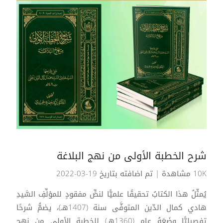
شرح الخطبة الأولى من نهج البلاغة
10K مشاهدة
| تم اضافته بتاريخ 19-03-2022
يُمثّلُ هذا الكتابُ تحقيقًا علميًّا لنصٍّ مفقودٍ للمؤلِّفِ السَّيدِ
هادي كمال الدّين المتوفَّى سنة (1407هـ)، يضمُّ شرحًا
تفصيليًّا وضَعَهُ عام (1360هـ) للخطبةِ الأولى من نهجِ