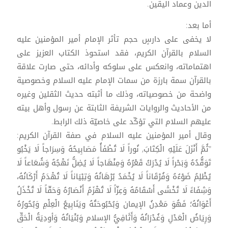
الدين وعماد اليقين.
أما بعد:
لا يخفى على دارسٍ حجم تأثر الإمام أمير المؤمنين عليه
السلام بالقرآن الكريم، فقد استحوذ الكتاب العزيز على
اهتماماته، وانعكس على سلوكه وأدائه، حتى صارت علاقة
بالقرآن سمة بارزة من سمات الإمام عليه السلام وخصوصية
واضحة من خصوصياته، وذلك ما أثبته حديث الثقلين وغيره
من الأحاديث والروايات الشريفة الثابتة عن رسول وأهل بيته
عليهم السلام التي تؤكّد على خاصيّة ذلك الرابط.
وقال أمير المؤمنين عليه السلام في صفة القرآن الكريم:
"ثُمَّ أَنْزَلَ عَلَيْهِ الْكِتَابَ, نُوراً لَا تُطْفَأُ مَصَابِيحُهُ وَسِرَاجاً لَا يَخْبُو
تَوَقُّدُهُ وَبَحْراً لَا يُدْرَكُ قَعْرُهُ وَمِنْهَاجاً لَا يُضِلُّ نَهْجُهُ وَشُعَاعاً لَا
يُظْلِمُ ضَوْءُهُ وَفُرْقَاناً لَا يُخْمَدُ بُرْهَانُهُ وَتِبْيَاناً لَا تُهْدَمُ أَرْكَانُهُ،
وَشِفَاءً لَا تُخْشَى أَسْقَامُهُ وَعِزّاً لَا تُهْزَمُ أَنْصَارُهُ وَحَقّاً لَا تُخْذَلُ
أَعْوَانُهُ؛ فَهُوَ مَعْدِنُ الإيمان وَبُحْبُوحَتُهُ ويَنَابِيعُ الْعِلْمِ وَبُحُورُهُ
وَرِيَاضُ الْعَدْلِ وَغُدْرَانُهُ وَأَثَافِيُّ الإسلام وَبُنْيَانُهُ وَأودِيَةُ الْحَقِّ