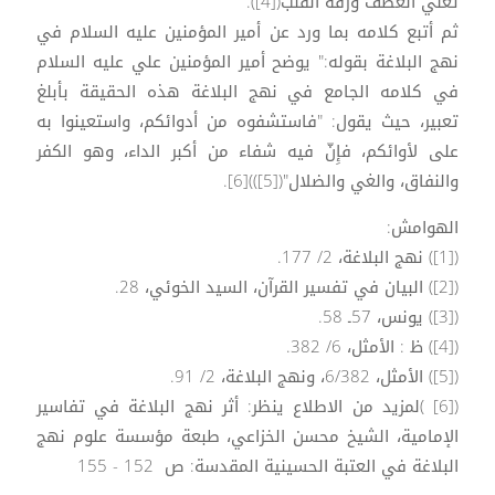
تعني العطف ورقة القلب([4]).
ثم أتبع كلامه بما ورد عن أمير المؤمنين عليه السلام في
نهج البلاغة بقوله:" يوضح أمير المؤمنين علي عليه السلام
في كلامه الجامع في نهج البلاغة هذه الحقيقة بأبلغ
تعبير، حيث يقول: "فاستشفوه من أدوائكم، واستعينوا به
على لأوائكم، فإِنّ فيه شفاء من أكبر الداء، وهو الكفر
والنفاق، والغي والضلال"([5]))[6].
الهوامش:
([1]) نهج البلاغة، 2/ 177.
([2]) البيان في تفسير القرآن، السيد الخوئي، 28.
([3]) يونس، 57ـ 58.
([4]) ظ : الأمثل، 6/ 382.
([5]) الأمثل، 6/382، ونهج البلاغة، 2/ 91.
([6] )لمزيد من الاطلاع ينظر: أثر نهج البلاغة في تفاسير
الإمامية، الشيخ محسن الخزاعي، طبعة مؤسسة علوم نهج
البلاغة في العتبة الحسينية المقدسة: ص 152 - 155