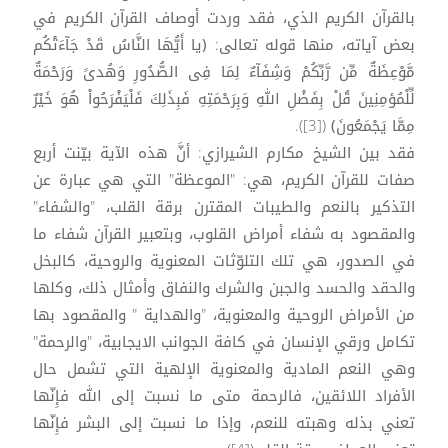
بالقرآن الكريم الذي، فقد وردت أوصاف القرآن الكريم في
بعض آياته، منها قوله تعالى: ﴿يا أَيُّهَا النَّاسُ قَدْ جَآءَتْكُم
مَّوْعِظَةٌ مِّن رَّبِّكُمْ وَشِفَآءٌ لِمَا فِى الصُّدُورِ وَهُدىً وَرَحْمَةٌ
لِّلْمُؤمِنِينَ قُلْ بِفَضْلِ اللهِ وَبِرَحْمَتِهِ فَبِذَلِكَ فَلْيَفْرَحُواْ هُوَ خَيْرٌ
مِمَّا يَجْمَعُونَ﴾ ([3]).
فقد بين الشيخ مكارم الشيرازي: أنَّ هذه الآية بيّنت أربع
صفات للقرآن الكريم، هي: "الموعظة" التي هي عبارة عن
التذكير بالنعم والطيبات المقترن برقة القلب، "والشفاء"
والمقصود به شفاء أمراض القلوب، وبتعبير القرآن شفاء ما
في الصدور، هي تلك التلوّثات المعنوية والروحية، كالبخل
والحقد والحسد والجبن والشرك والنفاق وأمثال ذلك، وكلها
من الأمراض الروحية والمعنوية، "والهداية " والمقصود بها
تكامل ورقي الإنسان في كافة الجوانب الايجابية، "والرحمة"
وهي النعم المادية والمعنوية الإلهية التي تشمل حال
الأفراد اللائقين، فالرحمة متى ما نسبت إلى الله فإِنّها
تعني بذله وهبته للنعم، وإذا ما نسبت إلى البشر فإِنّها