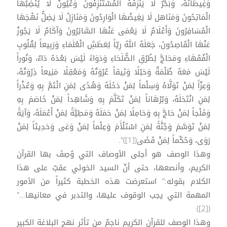
وَغِيطَانُهُ، وَبَحْرٌ لَا يَنْزِفُهُ الْمُسْتَنْزِفُونَ وَعُيُونٌ لَا يُنْضِبُهَا
الْمَاتِحُونَ وَمَنَاهل لَا يَغِيضُهَا الْوَارِدُونَ وَمَنَازِلُ لَا يَضِلُّ نَهْجَهَا
الْمُسَافِرُونَ وَأَعْلَامٌ لَا يَعْمَى عَنْهَا السَّائِرُونَ وَآكَامٌ لَا يَجُوزُ
عَنْهَا الْقَاصِدُونَ، جَعَلَهُ اللهُ رِيّاً لِعَطَشِ الْعُلَمَاءِ وَرَبِيعاً لِقُلُوبِ
الْفُقَهَاءِ ومَحَاجَّ لِطُرُقِ الصُّلَحَاءِ وَدَوَاءً لَيْسَ بَعْدَهُ دَاءٌ، وَنُوراً
لَيْسَ مَعَهُ ظُلْمَةٌ وَحَبْلًا وَثِيقاً عُرْوَتُهُ وَمَعْقِلًا مَنِيعاً ذِرْوَتُهُ،
وَعِزّاً لِمَنْ تَوَلَّاهُ وَسِلْماً لِمَنْ دَخَلَهُ وَهُدًى لِمَنِ ائْتَمَّ بِهِ وَعُذْراً
لِمَنِ انْتَحَلَهُ، وَبُرْهَاناً لِمَنْ تَكَلَّمَ بِهِ وَشَاهِداً لِمَنْ خَاصَمَ بِهِ
وَفَلْجاً لِمَنْ حَاجَّ بِهِ وَحَامِلًا لِمَنْ حَمَلَهُ وَمَطِيَّةً لِمَنْ أَعْمَلَهُ، وَآيَةً
لِمَنْ تَوَسَّمَ وَجُنَّةً لِمَنِ اسْتَلْأَمَ وَعِلْماً لِمَنْ وَعَى وَحَدِيثاً لِمَنْ
رَوَى، وَحُكْماً لِمَنْ قَضَى([1])".
وهذا الوصف هو أجلى الأوصاف التي وُصِفَ بها القرآن
الكريم، وأنصعها، حتى أنّ السيد الخوئي عقبّ على هذا
الكلام بقوله:" استعرضت هذه الخطبة كثيراً من الأمور
المهمة التي يجب الوقوف عليها، والتدبر في معانيها..."
([2])
وهذا الوصف للقرآن الكريم ناجمٌ من تأثر نهج البلاغة الكبير