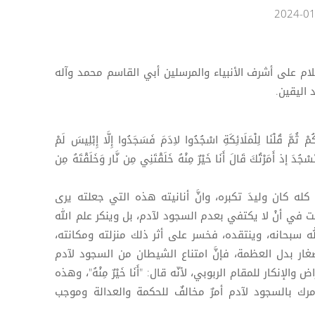
لام على أشرف الأنبياء والمرسلين أبي القاسم محمد وآله
اليقين.
 ثُمَّ قُلْنَا لِلْمَلَائِكَةِ اسْجُدُوا لاِدَمَ فَسَجَدُوا إِلَّا إِبْلِيسَ لَمْ
جُدَ إذ أَمَرْتُكَ قَالَ أَنَا خَيْرٌ مِنْهُ خَلَقْتَنِي مِن نَّار وَخَلَقْتَهُ مِن
ه كان وليدَ تكبره، وانَّ أنانيته هذه التي جعلته يرى
في أنْ لا يكتفي بعدم السجود لآدم، بل وينكر علم الله
 سبحانه، وينتقده، فخسر على أثر ذلك منزلته ومكانته،
ار بدل العظمة، فإنَّ امتناع الشيطان من السجود لآدم
 والإنكار للمقام الربوبي، لأنّه قال: "أَنَا خَيْرٌ مِنْهُ"، وهذه
مرك بالسجود لآدم أمرٌ مخالفٌ للحكمة والعدالة وموجب