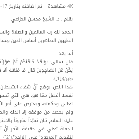
4K مشاهدة
| تم اضافته بتاريخ 17-01-2024
بقلم . د. الشيخ محسن الخزاعي
الحمد لله رب العالمين والصلاة والس
الطيبين الطاهرين أساس الدين وعماد 
أما بعد:
قال تعالى: {وَلَقَدْ خَلَقْنَكُمْ ثُمَّ صَوَّرْنَكُمْ
يَكُنْ مِّنَ السَّاجِدِينَ قَالَ مَا مَنَعَكَ ألا تَسْ
طِين}([1]).
هذا النص يوضح أنَّ شقاء الشيطان كل
نفسه أفضلَ ممّا هو، هي التي تسببت 
تعالى وحكمته، ويعترض على أمر الله
ولم يحصد من موقفه إلا الذلة والصغ
عليه السلام كان تمرّداً مقروناً بالاعتراض
الجملة تعني في حقيقة الأمر أنَّ أ
لتقديم "المرجوح" على "الراجح".([2])