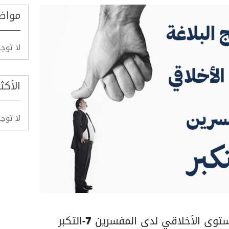
مواض
لا توج
الأكث
لا توج
ى الأخلاقي لدى المفسرين 7-التكبر