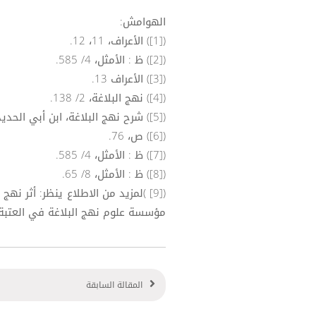
الهوامش:
([1]) الأعراف، 11، 12.
([2]) ظ : الأمثل، 4/ 585.
([3]) الأعراف 13.
([4]) نهج البلاغة، 2/ 138.
([5]) شرح نهج البلاغة، ابن أبي الحديد، 13/ 133.
([6]) ص، 76.
([7]) ظ : الأمثل، 4/ 585.
([8]) ظ : الأمثل، 8/ 65.
([9] )لمزيد من الاطلاع ينظر: أثر 
مؤسسة علوم نهج البلاغة في العتبة الح
المقالة السابقة