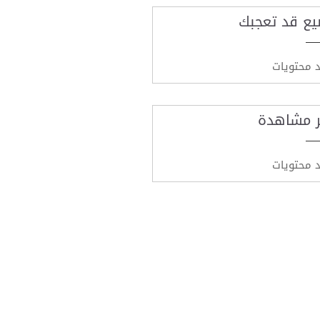
يع قد تعجبك
د محتويات
ر مشاهدة
د محتويات