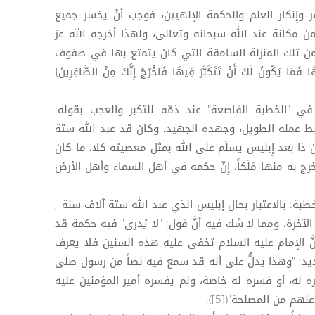
 وإِنكار العلم والحكمة الإلهيين، فوجب أنْ يخسر جميع
من مكانة عند الله سبحانه وتعالى، ولهذا أخرجه الله عز
 من تلك المنزلة السامقة التي كان يتمتع بها في صفوف
 يَكُونُ لَكَ أَنْ تَتَكَبَّرَ فِيهَا فَاخْرُجْ إِنَّكَ مِنْ الصَّاغِرِينَ}
 في "الخطبة القاصعة" عند ذمّه للتكبر والعجب بقوله:
 أحبط عمله الطويل، وجهده الجهيد، وكان قد عبد الله ستة
 ذا بعد إِبليس يسلَم على الله بمثل معصيته كلا، ما كان
أخرج به منها مَلَكاً، إِنّ حكمه في أهل السماء وأهل الأرض
بة: بالاعتبار بحال إبليس الذي عبد الله ستة آلاف سنة ;
لآخرة، ومما لا شك فيه أنَّ قول: "لا يُدرى" فيه حكمة قد
أنَّ الإمام عليه السلام تخفى عليه هذه السنين فلا يعرف
ديد: "وهذا يدلُّ على أنه قد سمع فيه نصاً من رسول صلى
ه له، أو فسره له خاصة، ولم يفسره أمير المؤمنين عليه
م من المصلحة"([5]).