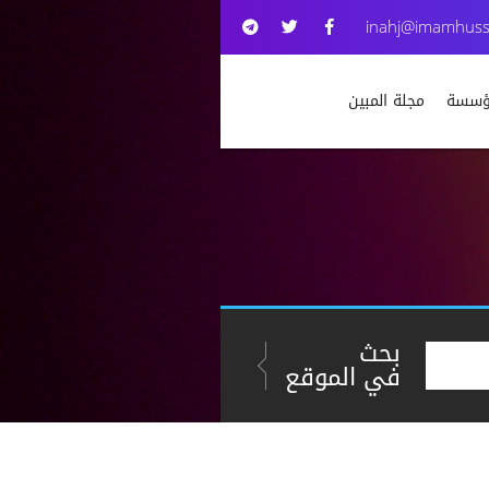
inahj@imamhuss
مؤسسة
مجلة المبين
بحث
في الموقع