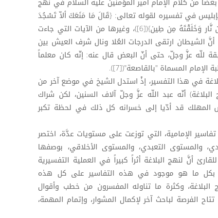
ضاً من كلام الإمام أمير المؤمنين عليه السلام في نهج
بليس في تفسيره لقوله تعالى: {قَالَ مَا مَنَعَكَ ألاّ تَسْجُدَ
إذ أَمَرْتُكَ قَالَ أَنَا خَيْرٌ مِنْهُ خَلَقْتَنِي مِن نَّار وَخَلَقْتَهُ مِن طِين}([6])، وغيرها من الآيات التي جاءت
َّ الشيطان ارتقى الدرجات العُلا ونال شرف العيش بين
للّه عزَّ وجلّ، حتى أنّ البعض قال عنه: إنّه كان معلماً
الإمام المسماة "بالقاصعة"([7]).
لاغة في هذا التفسير، إذْ استدل الشيخ في موضع آخر من
لاغة) أنّه عبد اللّه عزَّ وجلّ آلاف السنين، لكن شراك
 المهلك قد أدّيا إلى خسرانه كل ذلك في لحظة تكبر
فاسير الإمامية، التي توزعت على مستويات عدَّة، اختصر
دي، والمستوى التعبدي، والمستوى الأخلاقي، بوصفها
قارئ أنَّ لنهج البلاغة أثراً كبيراً في العملية التفسيرية
طتُ بكل ما هو موجود في هذه التفاسير على كل هذه
البلاغة، وكثرة ما تناوله المفسرون من خطب وأقوال
 تتاح الفرصة لباحث آخر لإكمال المشوار، وإتمام المهمة،