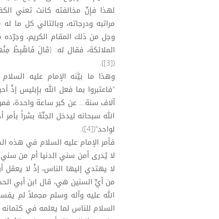
لهذا فإِنّ مخالفته كانت تعني الكفر
مراتبه ودرجاته، وبالتالي كل ما له 
وجل من ذلك المقام الكريم، وجرّده
الملائكة، فقال له: {قَالَ فَاهْبِطْ مِنْهَا فَمَا
([3]).
وهذا ما بيَّنه الإمام عليه السلام
"فاعتبروا بما فعل الله بإِبليس إذْ
آلاف سنة... عن كبر ساعة واحدة، فمن
الله سبحانه ليدخل الجنّة بشراً بأمر 
لواحد"([4]).
فأمر الإمام عليه السلام في هذه الخط
لا يُدرى أمن سني الدنيا أم من سني ا
لا يهتدي إليها الناس، إذْ لا يعقل 
من أيٍّ السنين هي، قال ابن أبي الح
الله عليه وآله وسلم مجملاً لم يفسر
السلام للناس لما يعلمه في كتمانه عنه