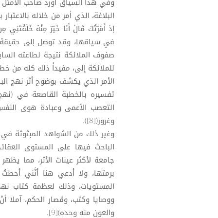
وفي هذا السياق أورد صاحب الأمثل بع
البلاغة، الذي أمر من خلاله بالاعتبار بإ
في سياقها، وقد توصل إلى حقيقة أن
صفوف الملائكة نتيجة لطاعته السابقة 
للملائكة إلى، مفيداً ذلك كله من خطبة 
الأمر الذي يكشف بوضوح أثر نهج الب
تفسيره بالخطبة القاصعة في (نهج الب
التعصب الأعمى وعبادة هوى النفس
وغرور([8]).
وغير ذلك من الشواهد المبثوثة في ت
الباحث فيها على المستوى العقائ
جامعة لأكثر عينات الأثر، مما يظهر لل
برمتها، ولا أدعي هنا أنَّني أح
المستويات، وذلك لعظمة كتاب نهج 
ووصايا وكتب، وقصار الحكم، آملا أنْ
والعون منه وحده)[9].