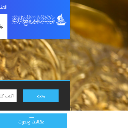
العت
الر
بحث
مقالات وبحوث