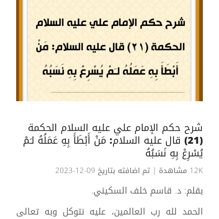
شرح حكم الإمام علي عليه السلام الحكمة
(21) قال عليه السلام: مَنْ أَبْطَأَ بِهِ عَمَلُهُ لـَمْ
يُسْرِعْ بِهِ نَسَبُهُ
12K مشاهدة
| تم اضافته بتاريخ 09-12-2023
بقلم: د. قاسم خلف السكيني.
الحمد لله رب العالمين، عليه نتوكل وبه تعالى