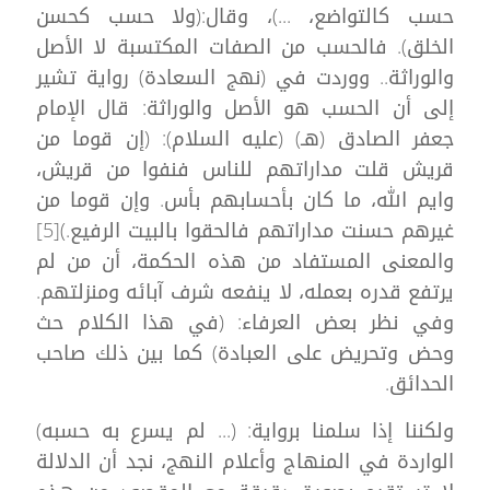
حسب كالتواضع، ...)، وقال:(ولا حسب كحسن
الخلق). فالحسب من الصفات المكتسبة لا الأصل
والوراثة.. ووردت في (نهج السعادة) رواية تشير
إلى أن الحسب هو الأصل والوراثة: قال الإمام
جعفر الصادق (هـ) (عليه السلام): (إن قوما من
قريش قلت مداراتهم للناس فنفوا من قريش،
وايم الله، ما كان بأحسابهم بأس. وإن قوما من
غيرهم حسنت مداراتهم فالحقوا بالبيت الرفيع.)[5]
والمعنى المستفاد من هذه الحكمة، أن من لم
يرتفع قدره بعمله، لا ينفعه شرف آبائه ومنزلتهم.
وفي نظر بعض العرفاء: (في هذا الكلام حث
وحض وتحريض على العبادة) كما بين ذلك صاحب
الحدائق.
ولكننا إذا سلمنا برواية: (... لم يسرع به حسبه)
الواردة في المنهاج وأعلام النهج، نجد أن الدلالة