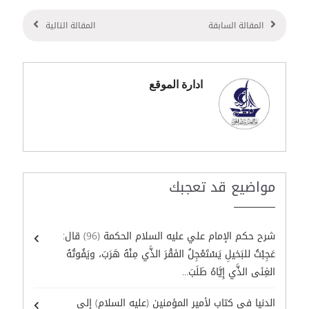
المقالة السابقة
المقالة التالية
ادارة الموقع
مواضيع قد تعجبك
شرح حكم الإمام علي عليه السلام الحكمة (96) قال:
عَجِبْتُ للبَخيلِ يَسْتَعْجِلُ الفَقْرَ الذَّي مِنْهُ هَرَبَ، ويَفُوتُهُ
الغِنَى الذَّي إِيَّاهُ طَلَبَ...
الدنيا في كتاب لأمير المؤمنين (عليه السلام) إلى