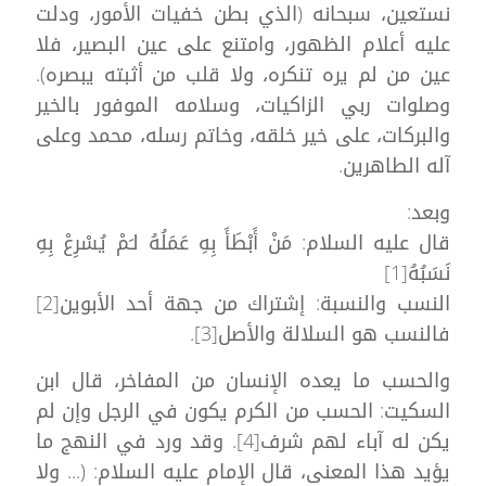
نستعين، سبحانه (الذي بطن خفيات الأمور، ودلت
عليه أعلام الظهور، وامتنع على عين البصير، فلا
عين من لم يره تنكره، ولا قلب من أثبته يبصره).
وصلوات ربي الزاكيات، وسلامه الموفور بالخير
والبركات، على خير خلقه، وخاتم رسله، محمد وعلى
آله الطاهرين.
وبعد:
قال عليه السلام: مَنْ أَبْطَأَ بِهِ عَمَلُهُ لـَمْ يُسْرِعْ بِهِ
نَسَبُهُ[1]
النسب والنسبة: إشتراك من جهة أحد الأبوين[2]
فالنسب هو السلالة والأصل[3].
والحسب ما يعده الإنسان من المفاخر، قال ابن
السكيت: الحسب من الكرم يكون في الرجل وإن لم
يكن له آباء لهم شرف[4]. وقد ورد في النهج ما
يؤيد هذا المعنى، قال الإمام عليه السلام: (... ولا