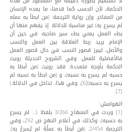
لا تستقيم بصورة دقيقة مع المقصود من هذه
الحكمة، لأن الحسب كما قدمنا، ما يعده الإنسان
من المفاخر. وإن رواية الترجمة: (من ابطأ به عمله
لم يسرع به) غير مناسبة للدلالة. إذ يفهم منها أن
بطء العمل يعني بطء سير صاحبه. في حين أن
الإمام يريد ربط العلاقة بين العمل والنسب
والأصل، ليبرز قصور النسب في حال قصور العمل
فالأفضلية للعمل. وفي الشروح الحديثة رويت
الحكمة بأوجه متعددة: فقد رويت (من أبطا به
حسبه لم يسرع به نسبه)، و (من ابطأ به نسبه لم
يسرع به حسبه)[6]، وفي هذا، تداخل في الدلالة.)
[7].
الهوامش:
[1] وردت في المنهاج 3/266 بلفظ: (… لم يسرع
به حسبه)، وكذلك في أعلام النهج ص 292، وفي
الترجمة 2/454: (مَن أبطأ به عملُهُ لم يُسرِعْ به).