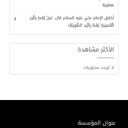
معاوية:
أخلاق الإمام علي عليه السلام قال: (مِنْ يُعْطِ بِالْيَدِ
الْقَصِيرَةِ يُعْطَ بِالْيَدِ الطَّوِيلَةِ)
الأكثر مشاهدة
لا توجد محتويات
عنوان المؤسسة