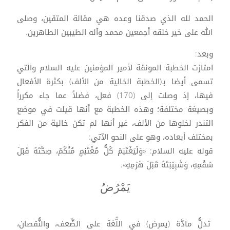
الحمد لله الذي صدقنا وعده هي مقالة المتقين، وصلى
الله على خير خلقه أجمعين محمد وآله الطيبين الطاهرين.
وبعد:
امتازت الخطبة المونقة لأمير المؤمنين عليه السلام والتي
تسمى أيضا بـ(الخطبة الخالية من الألف) بكثرة الأفعال
فيها، إذ وصلت إلى (170) فعل، فضلاً عما جاء مكرراً
وبصيغة مختلفة؛ وهذه الخطبة مع أنها قيلت في موضع
التندر لخلوها من الألف، غير أنها لم تكن خالية من الفكر
بمختلف أبعاده، وهو على النحو الآتي:
قوله عليه السلام: «وَلْيَغْتَنِمْ كُلُّ مُغْتَنِمٍ مُنْكُمْ، صِحَّتَهُ قَبْلَ
سُقْمِهِ، وَشَبِيْبَتَهُ قَبْلَ هَرَمِهِ».
يَمْرُضُ
تدلُّ مادَّة (يمرض) في اللُّغة على الضَّعف، والنُّقصان،