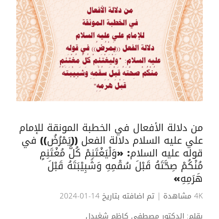
من دلالة الأفعال في الخطبة المونقة للإمام
علي عليه السلام دلالة الفعل ((يَمْرُضُ)) في
قوله عليه السلام: «وَلْيَغْتَنِمْ كُلُّ مُغْتَنِمٍ
مُنْكُمْ صِحَّتَهُ قَبْلَ سُقْمِهِ وَشَبِيْبَتَهُ قَبْلَ
هَرَمِهِ»
4K مشاهدة
| تم اضافته بتاريخ 14-01-2024
بقلم: الدكتور مصطفى كاظم شغيدل