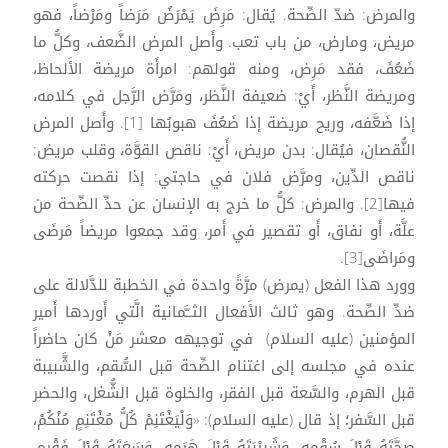
والمرض: ضدّ الصِّحة. يُقال: مَرِضَ يَمْرَضُ مَرَضاً ومَرْضاً، فهو
مريض، ومارض، من باب تعب. وأَصل المرض الضَّعف، وكلُّ ما
ضَعُفَ، فقد مَرِض، ومنه قولهم: امرأَة مريضة الأَلحاظ،
ومريضة النَّظر، أَيْ: ضعيفة النَّظر، ومَرَّض الرَّجل في كلامه،
إذا ضَعَّفه، وريح مريضة إذا ضَعُفَ هبوبُها [1]. وأَصل المرض
النُّقصان، فيُقال: بدن مريض، أَيْ: ناقص القوَّة، وقلب مريض:
ناقص الدِّين، ومرَّض فلان في حاجتي: إذا نقصت حركته
فيها[2]. والمرض: كلُّ ما خرج به الإنسان عن حدِّ الصِّحة من
علَّة، أَو نفاق، أَو تقصير في أَمر، وقد جمعوا مريضاً مَرضَى
ومَراضَى[3].
وورد هذا الفعل (يمرض) مرَّةً واحدة في الخطبة للدَّلالة على
ضدِّ الصِّحة. وهو ثالث الأَفعال الثــَّمانية الَّتي أَوردها أَمير
المؤمنين (عليه السلام) في توجيهه معشر مَنْ كان حاضراً
عنده في مجلسه إلى اغتنام الصِّحة قبل السُّقم، والشَّبيبة
قبل الهرم، والسَّعة قبل الفقر، والخلوة قبل الشُّغل، والحضر
قبل السَّفر؛ إذ قال (عليه السلام): «وَلْيَغْتَنِمْ كُلُّ مُغْتَنِمٍ مُنْكُمْ،
صِحَّتَهُ قَبْلَ سُقْمِهِ، وَشَبِيْبَتَهُ قَبْلَ هَرَمِهِ، وَسَعَتَهُ قَبْلَ فَقْرِهِ،