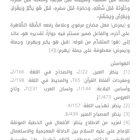
وخَلْوَتَهُ قَبْلَ شُغْلِهِ، وَحَضَرَهُ قَبْلَ سَفَرِهِ، قَبْلَ هُوَ يَكْبُرُ وَيَهْرَمُ،
وَيَمْرُضُ وَيَسْقُمُ».
و (يمرض) فعل مضارع مرفوع، وعلامة رفعه الضَّمَّة الظَّاهرة
على آخره، والفاعل ضمير مستتر فيه جوازاً، تقديره هو، عائد
إلى (هو) المتقدِّم من قوله: (قبل هو يكبر ويهرم). وجملة
و(يمرض) معطوفة على جملة (يهرم).)[4].
الهوامش:
[1]. ينظر: العين: 2/22، والصحاح في اللغة: 2/166،
ومفردات ألفاظ القرآن: 765، والمحيط في اللغة: 2/198،
وأساس البلاغة: 1/144، ولسان العرب: 7/231، وتاج
العروس: 1/473ز.
[2]. ينظر: تهذيب اللغة: 4/157.
[3]. ينظر: المصباح المنير: 8/439.
[4] لمزيد من الاطلاع ينظر: الأفعال في الخطبة المونقة
للإمام علي عليه السلام بين الدلالة المعجمية والاستعمال
الوظيفي: للدكتور مصطفى كاظم شغيدل، ط1، مؤسسة