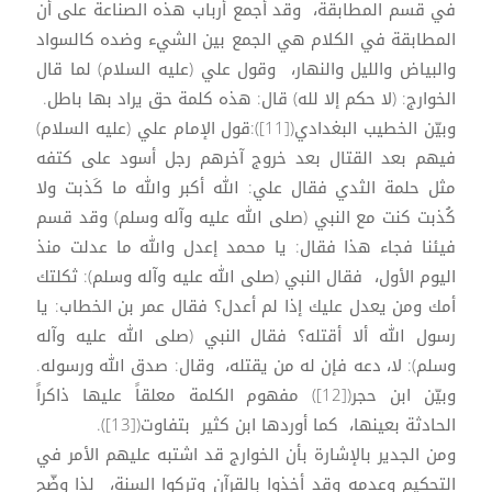
في قسم المطابقة، وقد أجمع أرباب هذه الصناعة على أن
المطابقة في الكلام هي الجمع بين الشيء وضده كالسواد
والبياض والليل والنهار، وقول علي (عليه السلام) لما قال
الخوارج: (لا حكم إلا لله) قال: هذه كلمة حق يراد بها باطل.
وبيّن الخطيب البغدادي([11]):قول الإمام علي (عليه السلام)
فيهم بعد القتال بعد خروج آخرهم رجل أسود على كتفه
مثل حلمة الثدي فقال علي: الله أكبر والله ما كَذبت ولا
كُذبت كنت مع النبي (صلى الله عليه وآله وسلم) وقد قسم
فيئنا فجاء هذا فقال: يا محمد إعدل والله ما عدلت منذ
اليوم الأول، فقال النبي (صلى الله عليه وآله وسلم): ثكلتك
أمك ومن يعدل عليك إذا لم أعدل؟ فقال عمر بن الخطاب: يا
رسول الله ألا أقتله؟ فقال النبي (صلى الله عليه وآله
وسلم): لا، دعه فإن له من يقتله، وقال: صدق الله ورسوله.
وبيّن ابن حجر([12]) مفهوم الكلمة معلقاً عليها ذاكراً
الحادثة بعينها، كما أوردها ابن كثير بتفاوت([13]).
ومن الجدير بالإشارة بأن الخوارج قد اشتبه عليهم الأمر في
التحكيم وعدمه وقد أخذوا بالقرآن وتركوا السنة، لذا وضّح