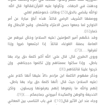
ودهنت في الجهاد، وتأولوا عليه القرآن(فقالوا: قال الله:
(والله يقضي بالحق)([5]) وطالت خصومتهم لعلي.
ووصفها الشريف الرضي قائلاً: هذه أبلغ عبارة عن أمر
الخوارج لما جمعوا حسن الاعتزاء والشعار، وقبح الأبطال ولا
خمار([6]).
وقد خصّهم أمير المؤمنين (عليه السلام) وخصّ غيرهم من
العامة بصفة الغوغاء قائلاً: إذا اجتمعوا ضروا وإذا
تفرقوا......)([7]).
وروى الطبري قال: قال علي: الله أكبر كلمة حق يراد بها
باطل، وإذا سكتوا عممناهم وإن تكلموا حججناهم، وإن
خرجوا علينا قاتلناهم.([8])
وذكر مفهوم الكلمة ابن مزاحم دالاً عليها أنها كلام علي
(عليه السلام) حيث قال: (أنها كلمة حق يراد بها باطل،
إنهم والله ما رفعوها إنهم يعرفونها ويسلون، ولكن
الخديعة والوهن والمكيدة أعيروني جماجمكم......)([9]).
وجاء عند ابن الأثير قال([10]): في باب التناسب بين المعاني