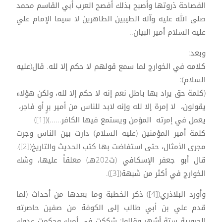
الفصاحة ذروتها وأصبح بذلك أفصح العرب أبي القاسم محمد
صلى الله عليه وآله الطيبين الطاهرين لا سيما الإمام علي
عليه السلام أمير البيان..
وبعد:
كلامه في الخوارج لما سمع قولهم لا حكم إلا لله. قال(عليه
السلام):
(كلمة حق يراد بها باطل نعم إنه لا حكم إلا لله، ولكن هؤلاء
يقولون، لا إمرة إلا لله وإنه لابد للناس من أمير برٍ أو فاجر،
يعمل في إمرته المؤمن ويستمع فيها الكافر......)([1])
كلمة أمير المؤمنين (عليه السلام) دارت بين الناس وجرت
مجرى الأمثال، حتى استفاضت بها كتب الحديث والتاريخ([2]).
قال أبو جعفر الإسكافي (ت202هـ) معلقاً عليها، وشك
الخوارج في أكثر من شبهة([3]).
وأورد البلاذري([4]) ذكر الخطبة وما بعدها من أحداث (لما
قدم علي بن أبي طالب إلى الكوفة من صفين حاصرته
الحرورية ستة أشهر وقالوا: شككت في أمرك وحكمت عدوك