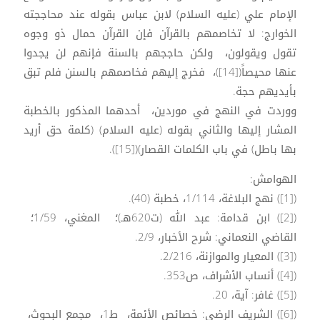
الإمام علي (عليه السلام) لابن عباس بقوله عند محاججته
الخوارج: لا تخاصمهم بالقرآن فإن القرآن حمال ذو وجوه
تقول ويقولون، ولكن حاججهم بالسنة فإنهم لن يجدوا
عنها محيصاً([14])، فخرج إليهم فخاصمهم بالسنن فلم تبق
بأيديهم حجة.
ووردت في النهج في موردين، أحدهما المذكور بالخطبة
المشار إليها والثاني بقوله (عليه السلام) (كلمة حق أريد
بها باطل) في باب الكلمات القصار)([15]).
الهوامش:
([1]) نهج البلاغة، 1/114، خطبة (40).
([2]) ابن قدامة: عبد الله (ت620هـ)؛ المغني، 1/59؛
القاضي النعماني: شرح الأخبار، 2/9.
([3]) المعيار والموازنة، 2/216.
([4]) أنساب الأشراف، ص353.
([5]) غافر: آية، 20.
([6]) الشريف الرضي: خصائص الأئمة، ط1، مجمع البحوث،