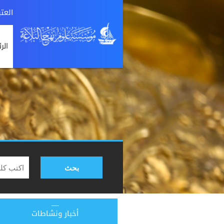
العت
الر
بحث
أخبار ونشاطات