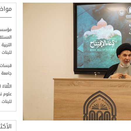
مواض
مؤسسة 
المستق
التربية
للبنات
قبسات 
جامعة ا
اللِّقا
علوم نه
للبنات.
الأكث