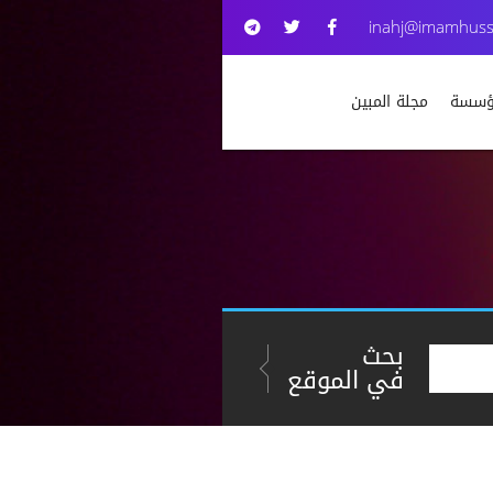
inahj@imamhuss
مؤسسة
مجلة المبين
بحث
في الموقع