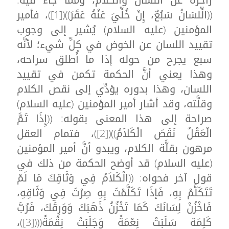
((الِّلسَانُ سَبُعٌ، إِنْ خُلِّيَ عَنْهُ عَقَرَ))([1])، فأمير
المؤمنين (عليه السلام) يُشير إلى وجوب
تقييد اللسان عن الخوض في كلِّ شيء؛ لأنَّه
سبع يجرح من حوله إذا ما أُطلق سراحه،
وهذا يعني أنَّ الحكمة تكمن في تقييد
اللسان، وهذا بدوره يؤدِّي إلى نقص الكلام
وقلَّته، وقد أشار أمير المؤمنين (عليه السلام)
صراحة إلى هذا المعنى بقوله: ((إِذَا تَمَّ
الْعَقْلُ نَقَصَ الْكَلاَمُ))([2])، فتمام العقل
مرهون بقلَّة الكلام، ويبدو أنَّ أمير المؤمنين
(عليه السلام) قد أوضح الحكمة من ذلك في
قول آخر فحواه: ((الْكَلاَمُ فِي وَثَاقِكَ مَا لَمْ
تَتَكَلَّمْ بِهِ، فَإذَا تَكَلَّمْتَ بِهِ صِرْتَ فِي وَثَاقِهِ،
فَاخْزُنْ لِسَانَكَ كَمَا تَخْزُنُ ذَهَبَكَ وَوَرِقَكَ، فَرُبَّ
كَلِمَة سَلَبَتْ نِعْمَةً وَجَلَبَتْ نِقْمَةً((([3])،