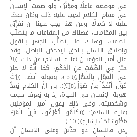
في موضعه فاعلًا ومؤثِّرًا، ولو صمت الإنسان
في مقام الكلام لعيب عليه ذلك وكان نقصًا
عليه لا كمالًا، ومن هنا يجب علينا أن نفرِّق
بين المقامات، فهناك من المقامات ما يتطلَّب
الصمت، وهناك ما يتطلَّب الجهر بالقول
وإطلاق اللسان بالحق ليدحض الباطل، وقد
قال أمير المؤمنين (عليه السلام) عن ذلك: ((لاَ
خَيْرَ فِي الصَّمْتِ عَنِ الْحُكْمِ، كَمَا أَنَّهُ لاَ خَيْرَ
فِي الْقوْلِ بِالْجَهْلِ((([8])، وقوله أيضًا: ((رُبَّ
قَوْل أَنْفَذُ مِنْ صَوْل))([9])؛ بل إنَّ الكلام يُعدُّ
هوية الإنسان في الحياة، إذ به يُعرف حجمه
وشخصيته، وفي ذلك يقول أمير المؤمنين
(عليه السلام): ((تَكَلَّمُوا تُعْرَفُوا، فَإِنَّ الْمَرْءَ
مَخْبُوءٌ تَحْتَ لِسَانِهِ((([10]) .
إذن فاللسان ذو حدَّين وعلى الإنسان أن