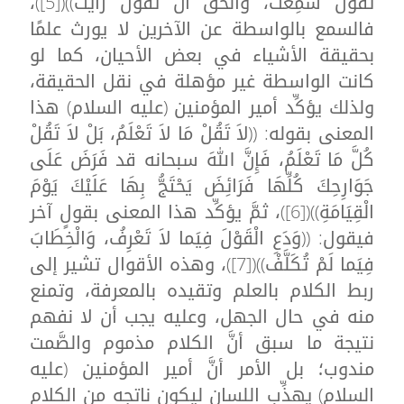
تَقُولَ سَمِعْتُ، وَالْحَقُّ أَنْ تَقُولَ رَأَيْتُ))([5])،
فالسمع بالواسطة عن الآخرين لا يورث علمًا
بحقيقة الأشياء في بعض الأحيان، كما لو
كانت الواسطة غير مؤهلة في نقل الحقيقة،
ولذلك يؤكِّد أمير المؤمنين (عليه السلام) هذا
المعنى بقوله: ((لاَ تَقُلْ مَا لاَ تَعْلَمُ، بَلْ لاَ تَقُلْ
كُلَّ مَا تَعْلَمُ، فَإِنَّ اللهَ سبحانه قد فَرَضَ عَلَى
جَوَارِحِكَ كُلِّهَا فَرَائِضَ يَحْتَجُّ بِهَا عَلَيْكَ يَوْمَ
الْقِيَامَةِ))([6])، ثمَّ يؤكِّد هذا المعنى بقولٍ آخر
فيقول: ((وَدَعِ الْقَوْلَ فِيَما لاَ تَعْرِفُ، وَالْخِطَابَ
فِيَما لَمْ تُكَلَّفْ))([7])، وهذه الأقوال تشير إلى
ربط الكلام بالعلم وتقيده بالمعرفة، وتمنع
منه في حال الجهل، وعليه يجب أن لا نفهم
نتيجة ما سبق أنَّ الكلام مذموم والصَّمت
مندوب؛ بل الأمر أنَّ أمير المؤمنين (عليه
السلام) يهذِّب اللسان ليكون ناتجه من الكلام