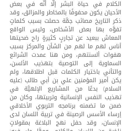
الكلام في حياة البشر إلَّا أنَّه في بعض
الأحيان يكون محفوفًا بالمخاطر والمزالق، وقد
ذكر التاريخ مصائب جمَّة حصلت بسبب كلماتٍ
تفوَّه بها بعض الأشخاص، وليس الواقع
المعاش ببعيد عن تجاربٍ كثيرةٍ راح ضحيتها
أناس لهم ما لهم من الشأن والمركز بسبب
هفوات ألسنتهم، ومن هنا عمدت الشرائع
السماوية إلى التوصية بتهذيب الألسن،
والتأني باختيار الكلمات قبل اطلاقها، ولم
يكن أمير المؤمنين علي بن أبي طالب (عليه
السلام) بدعًا من المشاريع الإلهيَّة في
تهذيب النفس الإنسانية وتربيتها، وكان من
ضمن ما تضمنه برنامجه التربوي الأخلاقي
إرساء الأسس الرصينة في تربية اللسان لدى
الإنسان، وقد حفل نهج البلاغة بمقولاتٍ
زاخرة عن اللسان والكلام، وممَّا جاء فيه: