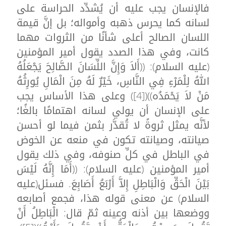
فالإنسان يجب عليه أن يُشدِّد الحراسة على
لسانه كما يحرس ذهبه وأمواله؛ بل إنَّ قيمة
اللسان الصالح أعلى شأنًا من الثروات مهما
كانت، وفي هذا الصدد يقول أمير المؤمنين
(عليه السلام): ((أَلاَ وَإِنَّ اللِّسَانَ الصَّالِحَ يَجْعَلُهُ
اللهُ لِلْمَرْءِ فِي النَّاسِ، خَيْرٌ لَهُ مِنَ الْمَالِ يُورِثُهُ
مَنْ لاَ يَحْمَدُه))([4]) وعلى هذا الأساس يجب
على الإنسان أن يولي لسانه اهتمامًا بالغًا؛
لأنَّه يمثل ثروةً لا تُقدَّر بثمن فيما لو أحسن
صيانته، وصيانته تكون في منعه عن الخوض
في الباطل في كلِّ صنوفه، وفي ذلك يقول
أمير المؤمنين (عليه السلام): ((أَمَا إِنَّهُ لَيْسَ
بَيْنَ الْحَقِّ وَالْبَاطِلِ إِلاَّ أَرْبَعُ أَصَابِعَ. فسئل(عليه
السلام) عن معنى قوله هذا، فجمع أصابعه
ووضعها بين أذنه وعينه ثمّ قال: الْبَاطِلُ أَنْ