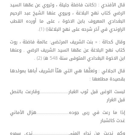
قال الأفندي : ((كانت فاضلة جليلة ، وتروي عن عمّها السيد
الرضي كتاب نهج البلاغة ، ويروي عنها الشيخ عبد الرحيم
البغدادي المعروف بابن الاخوة ، على ما أورده القطب
الراوندي في آخر شرحه على نهج البلاغة)) (1).
وقال كحالة : « بنت الشريف المرتضى: عالمة فاضلة ، روت
كتاب نهج البلاغة عن عمّها السيد الشريف الرضي . وعنها
ابن الاخوة البغدادي المتوفى سنة 548 ه‍) (2) .
قال الجلالي : ولعلَّها هي التي هنّأ الشريف أباها بمولدها
بقصيدة مطلعها :
لبست الوغى قبل ثوب الغبار........................وقارعت بالنصل
قبل الغرار
إذا ما رعت في ربى جوده...........................هزال الأماني
غدت كالشبار
وكم نديت من نداء المنى..............................ندى سمره