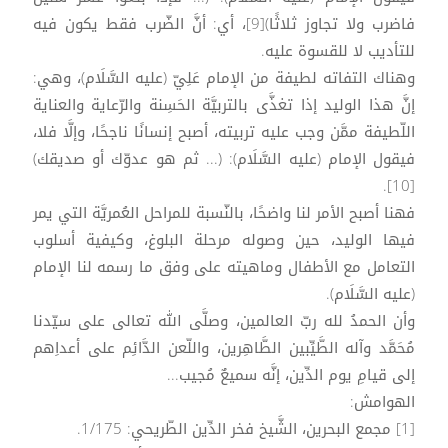
فاضرب ولا تجاوز ثلاثًا)[9]، أي: أنَّ الضّرب فقط يكون فيه
للتأديب لا للقسوة عليه.
وهناك التفاته لطيفة من الإمام عَلِيّ (عليه السَّلَام)، وهي:
إنَّ هذا الوليد إذا تغذَّى بالتربيَّة الحَسِنة والرّعاية والعناية
اللّطيفة ممَّن وجب عليه تربيته، أصبح إنسانًا ناجحًا، وإلَّا فلا،
فيقول الإمام (عليه السَّلَام): (... ثم هو عدوّك أو صديقك)
[10].
فهنا أصبح الأمر لنا واضحًا، بالنّسبة للمراحل العُمريَّة التي يمر
فيها الوليد، حين وصوله مرحلة البلوغ، وكيفية أسلوب
التعامل مع الأطفال وماهيته على وفق ما رسمه لنا الإمام
(عليه السَّلَام).
وأن الحمدُ لله ربّ العالمين، وصلَّى الله تعالى على سيّدنا
مُحَمَّد وآله الطَّيِّبين الطَّاهِرين، واللّعن الدَّائِم على أعداِهم
إلى قيامِ يوم الدِّين، إنَّه سميعٌ مُجيب...
الهوامش:
[1] مجمع البحرين، الشَّيخ فخر الدِّين الطّريحي: 1/175.