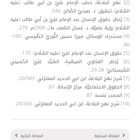
[2] نهج البلاغة، خطب الإمام عَلِيّ بن أبي طالب (عليه
السَّلَام)، تحقيق: د. صبحيّ الصَّالح: 546.
[3] يُنظر: حقوق الإنسان عند الإمام عَلِيّ بن أبي طالب (عليه
السَّلَام) رؤية علميَّة، د. غسان السَّعد، ط2، 2008م: 270.
[4] مستدرك الوسائل، ميرزا حسين النُّوريّ الطَّبرسي: 1/85-
86.
[5] حقوق الإنسان عند الإمام عَلِيّ (عليه السَّلَام): 170.
[6] يُنظر: الفتاوي الميسَّرة، السَّيِّد عَلِيّ الحُسَيني
السِّيستانيّ: 28-29.
[7] شرح نهج البلاغة، ابن ابي الحديد المعتزلي: 20/343.
[8] الحقوق الاجتماعيَّة، مركز الرّسالة: 87.
[9] المصدر نفسه: 87.
[10] شرح نهج البلاغة، ابن ابي الحديد المعتزلي: 20/343.
المقالة السابقة
المقالة التالية