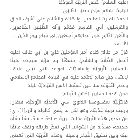
(عليه السَّلَام)، حُسْن التَّربيَّة أنموذجًا
البَاحِث: سَلَام مَكِيّ خضيّر الطَّائِي
الحمدُ لله ربّ العالمين، والصَّلَاة والسَّلَام على أشرف الخلق
والمُرسَلِين، أبي القاسِمِ مُحَمَّدٍ وآله الطَّيِّبين الطَّاهرِين،
واللّعن الدَّائِم على أعدائِهم أجمعين إلى قيامِ يوم الدِّين...
امَّا بعد...
فإنَّ من طالع كلام أمير المؤمنين عَلِيّ بن أبي طالب (عليه
أفضل الصَّلَاة والسَّلَام)، متمعِّنًا به، فإنَّه سيجده مليئًا
بالمعايير التَّربويَّة واساسيَّات القواعد التي تبنى عليها،
لإنشاء جيلٍ صالح يُعتمد عليه في قيادة المجتمع الإسلامي
وعدم التّخوّف منه حين تسنّمه الأمور القيّاديَّة للبلد.
فمن هذه المعايير: (حُسْن التَّربيَّة).
فالترَّبيَّة بمفهومها اللغويّ: هي التَّغذيَّة الرُّوحيَّة، فيقال:
وربيته تربية غذيته، وهو لكل ما ينمي كالولد والزرع[1]، أي:
من تغذى هذه التَّربيّة وكانت تربية صالحة حسنة، نشأ نشأة
صحيحة، مهذَّبة من الشوائب التي تعكّر طريقه وتقف عائقًا
بينه وبين تحقيق النَّجاح وسبله، وهذه التَّربيّة التي تعطى