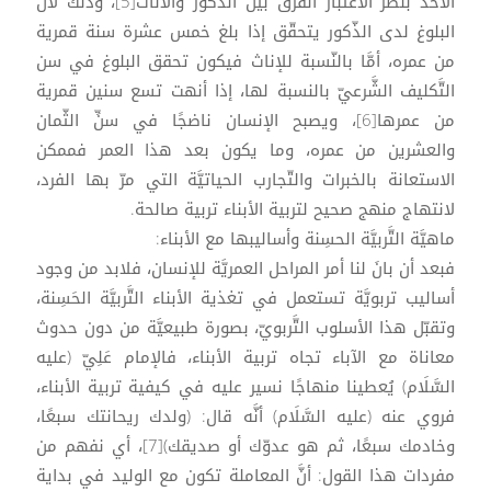
الأخذ بنظر الاعتبار الفرق بين الذكور والاناث[5]، وذلك لأنَّ
البلوغ لدى الذّكور يتحقّق إذا بلغ خمس عشرة سنة قمرية
من عمره، أمَّا بالنّسبة للإناث فيكون تحقق البلوغ في سن
التَّكليف الشَّرعيّ بالنسبة لها، إذا أنهت تسع سنين قمرية
من عمرها[6]، ويصبح الإنسان ناضجًا في سنِّ الثّمان
والعشرين من عمره، وما يكون بعد هذا العمر فممكن
الاستعانة بالخبرات والتّجارب الحياتيَّة التي مرّ بها الفرد،
لانتهاج منهج صحيح لتربية الأبناء تربية صالحة.
ماهيَّة التَّربيَّة الحسِنة وأساليبها مع الأبناء:
فبعد أن بانَ لنا أمر المراحل العمريَّة للإنسان، فلابد من وجود
أساليب تربويَّة تستعمل في تغذية الأبناء التَّربيَّة الحَسِنة،
وتقبّل هذا الأسلوب التَّربويّ، بصورة طبيعيَّة من دون حدوث
معاناة مع الآباء تجاه تربية الأبناء، فالإمام عَلِيّ (عليه
السَّلَام) يُعطينا منهاجًا نسير عليه في كيفية تربية الأبناء،
فروي عنه (عليه السَّلَام) أنَّه قال: (ولدك ريحانتك سبعًا،
وخادمك سبعًا، ثم هو عدوّك أو صديقك)[7]، أي نفهم من
مفردات هذا القول: أنَّ المعاملة تكون مع الوليد في بداية