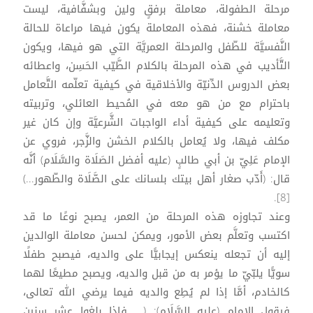
مرحلة الطفولة، معاملة برفقٍ ولين وبشفَّافية، ليست
معاملة خشنة، فهذه المعاملة يكون فيها مراعاة للحالة
النَّفسيَّة للطّفل والمرحلة العمريَّة التي هو فيها، ويكون
التَّأديب في هذه المرحلة بالكلام الطَّيّب الحَسِن، واعطائه
بعض الدروس الدِّنيّة والأخلاقية في كيفية تعلّمه التَّعامل
باحترام مع من هو معه في المُحيط العائلي، وتربيته
وتعليمه على كيفية أداء الواجبات الشَّرعيَّة وإن كان غير
مكلف فيها، ولا يُعامل بالكلام الخشن والزَّجر، فروي عن
الإمام عَلِيّ بن أبي طالبٍ (عليه أفضل الصَلَاة والسَّلَام) أنَّه
قال: (أَدّب صغار أهل بيتك بلسانك على الصَّلَاة والطّهور...)
[8].
وعند تجاوزه هذه المرحلة من العمر، يصبح نوعًا ما قد
اكتسب وتعلَّم بعض الأمور، ويمكن لحسن معاملة الوالدين
إليه أن تجعله ينعكس إيجابيًّا على والديه، فيصبح طفلًا
سويًّا يلبّيّ ما يؤمر به من قبل والديه، ويصبح مطيعًا لهما
كالخادم، أمَّا إذا لم يُطِع والديه فيما يرضي الله تعالى،
فيقول الإمام (عليه السَّلَام): (... فإذا بلغوا عشر سنين