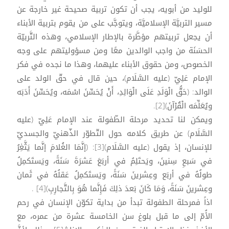
للوليد من أبويه، يجب أن تكون تربية صحيحة غير خارجة عن
مسير التربيَّة الإسلاميَّة، ويتوجَّب على من يقوم بتربية الأبناء
أن يجعل تربيتهم مؤطَّرة بالإطار الإسلامي، وهذه التَّربيّة
الحسَنَة من واجب الوالدين معًا ومن مسؤوليتهم على وجه
الخصوص، ومن حقوق الأبناء عليهما، وهذا ما نجده في فكر
الإمام عَلِيّ (عليه السَّلَام)، حين قال في حقّ الولد على
الوالد: (حَقُّ الْوَلَدِ عَلَى الْوَالِدِ، أَنْ يُحَسِّنَ اسْمَه، ويُحَسِّنَ أَدَبَه
ويُعَلِّمَه الْقُرْآنَ)[2].
ويمكن لنا تحديد مرحلة الطّفولة عند الإمام عَلِيّ (عليه
السَّلَام) عن طريق كلامه حول التّطوّر الذّهنيّ والجسديّ
للإنسان، إذ يقول (عليه السَّلَام)[3]: (إنَّمَا الغُلامَ إنَّما يَثَّغِرُ
في سَبعِ سِنينَ، ويَحتَلِمُ في أربَعَ عَشرَةَ سَنَةً، ويَستَكمِلُ
طولُهُ في أربَع وعِشرينَ سَنَةً، ويَستَكمِلُ عَقلُهُ في ثَمان
وعِشرينَ سَنَةً، وَمَا كَانَ بَعدَ ذلِكَ فَإِنَّما هُوَ بِالتَّجارِبِ)[4] .
اذاً فمرحلة الطفولة تبدأ من بداية تكوّن الإنسان في رحم
الأُمّ إلى ما قبل بلوغ سن الخامسة عشرة من عمره، مع