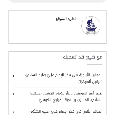
ادارة الموقع
مواضيع قد تعجبك
المعايير التَّربويَّة في فكر الإمام عَلِيّ (عليه السَّلَام)،
(اليقين أنموذجًا).
ينصر أمير المؤمنين ويثأر للإمام الحُسَين (عليهما
السَّلَام)، المُسيَّب بن نجيَّة الفزاريّ الكوفيّ
أصناف النَّاس في فكر الإمام عَلِيّ (عليه السَّلَام)،