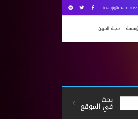
inahj@imamhuss
مؤسسة
مجلة المبين
بحث
في الموقع