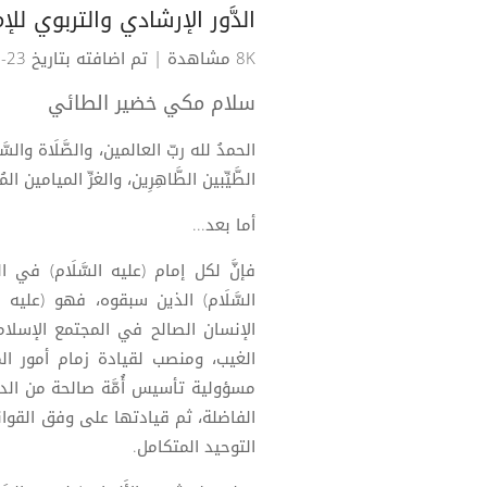
الدَّور الإرشادي والتربوي للإ
8K مشاهدة
| تم اضافته بتاريخ 23-02-2021
سلام مكي خضير الطائي
الحمدُ لله ربّ العالمين، والصَّلَاة والسّ
الطَّيِّبين الطَّاهِرِين، والغرِّ الميامين المُنت
أما بعد...
فإنَّ لكل إمام (عليه السَّلَام) في ال
السَّلَام) الذين سبقوه، فهو (علي
الإنسان الصالح في المجتمع الإسلام
الغيب، ومنصب لقيادة زمام أمور ا
مسؤولية تأسيس أُمَّة صالحة من الدا
الفاضلة، ثم قيادتها على وفق القوا
التوحيد المتكامل.