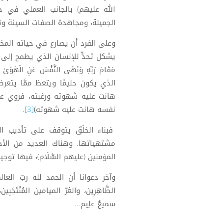
الله عليهم) بالجانب العملي في حي
الجميلة، ومجاهدة الصفات السيئة وتر
وعلى الفرد أن يصارع في حياته المخ
يشكل تحدٍّ للإنسان الذي يطمح إلى ا
مَقَامَ رَبِّهِ وَنَهَى النَّفْسَ عَنِ الْهَوَىٰ * 
الذي يكون حليمًا ويتعظ ممَّا يتع
هانت عليه شهوته ورغبته، فروي عن أمي
نفسه هانت عليه شهوته)
[3]
.
فبناء الخلُقُ يتوقف على تأديب 
مشتهياتها. وهناك العديد من الأحاد
المؤمنين (عليهم السَّلَام)، فيها توجيه
وآخر دعوانا أن الحمد لله ربّ العالمين
الطَّاهِرِين، والغرّ الميامين المُنْتَج
سميعٌ علِيم...