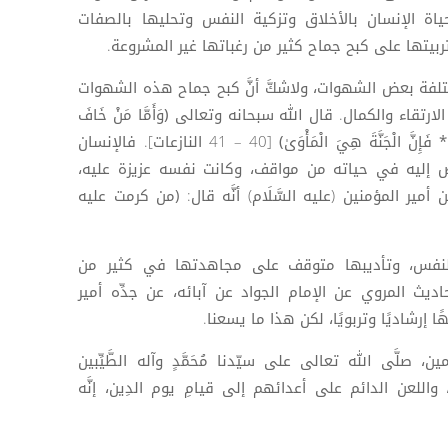
اة الإنسان بالأخلاق وتزكية النفس وتحليها بالصفات
بيتها على كبح جماح كثير من رغباتها غير المشروعة.
تلفة بعض الشهوات، ولاشكَّ أنَّ كبح جماح هذه الشهوات
لارتقاء والكمال. قال الله سبحانه وتعالى
﴿وَأَمَّا مَنْ خَافَ
فَإِنَّ الْجَنَّةَ هِيَ الْمَأْوَىٰ
﴾ [40 – 41 النازعات]. فالإنسان
رض إليه في حياته من مواقف، وكانت نفسه عزيزة عليه،
ر المؤمنين (عليه السَّلَام) أنَّه قال:
(من كرمت عليه
النفس، وتأديبها متوقف على مجاهدتها في كثير من
يث المروي عن الإمام الجواد عن آبائه، عن جدِّه أمير
ًا إرشاديًا وتربويًا، لكن هذا ما يسعنا.
، صلَّى الله تعالى على سيّدنا مُحَمَّدٍ وآله الطَّيِّبين
َبِين، واللعن الدائم على أعدائهم إلى قيامِ يوم الدِين، إنَّه