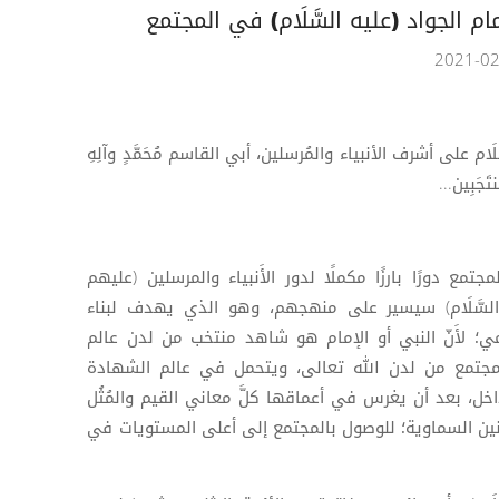
مام الجواد (عليه السَّلَام) في المجتمع
َلَام على أشرف الأنبياء والمُرسلين، أبي القاسم مُحَمَّدٍ وآلِهِ
َجَبِين...
مجتمع دورًا بارزًا مكملًا لدور الأَنبياء والمرسلين (عليهم
ه السَّلَام) سيسير على منهجهم، وهو الذي يهدف لبناء
ي؛ لأَنّ النبي أو الإمام هو شاهد منتخب من لدن عالم
لمجتمع من لدن الله تعالى، ويتحمل في عالم الشهادة
خل، بعد أن يغرس في أعماقها كلَّ معاني القيم والمُثُل
نين السماوية؛ للوصول بالمجتمع إلى أعلى المستويات في