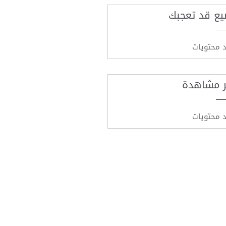
يع قد تعجبك
د محتويات
ر مشاهدة
د محتويات