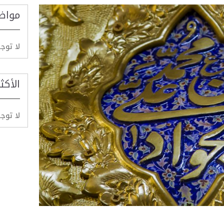
مواض
لا توج
الأكث
لا توج