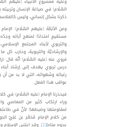
وعليه فمشروع الأَنبياء (عليهم السّ
السَّلَام) في صياغة الإنسان وتربيته
ذكرنا بشكل إنساني، وليس كالفلاسفة
ومن الأئِمَّة (عليهم السَّلَام): الإمام م
مستقيمٍ امتدادًا لمنهج آبائه وجدّه
والتربوي لأبناء المجتمع الإسلامي
والإرشاديَّة والتربوية، وحارب كل م
فروي عنه (عليه السَّلَام) أنَّه قال:
(ر
درس تربوي يهدف إلى إرشاد أبناء الأم
رغباته وشهواته، التي لا بد من أن 
عواقب هذا الفعل.
فيحذرنا الإمام (عليه السَّلَام) في 
وراء ارتكاب كثير من المعاصي وا
لمقاومتها وضبطها؛ لأنَّ في طاعته
من كلام الإمام مُحَمَّدٍ بن عَلِيّ الج
عدوه مناه)
[2]
. وقد اعتنى الإسلام ونبيّ