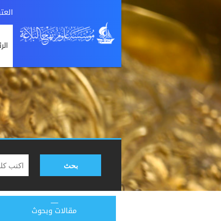
العت
الر
بحث
مقالات وبحوث