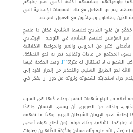
َلَام) وأوصيائهم، وخاتمتهم الأئمة الاثني عشر (عليهم
 وصنعه، يتم عبر التعامل مع تلك المقومات الإنسانية التي
 الذين يتعاملون ويتجاذبون مع العقول المجردة.
ُحَمَّدٍ بن عَلِيّ الهَادِيّ (عليهما السَّلَام)، فكان ذا منهجٍ
 أمير المؤمنين (عليهم السَّلَام)، في التوجيه الإرشادي
، فأعطى كثير من الدروس والعبر والمواعظ الأخلاقية
ا يسوء المجتمع من عادات وتقاليد تجر به نحو التهلكة،
اكب الشهوات لا تستقال له عثرة)
[1]
. وهذ الحكمة فيها
َّة نحو الطريق السَّليم، والتحذير من إنجرار الفرد إلى
يندم جراء استجابته لشهوته ونزوته من دون أن يفكر في
كلامه أعلاه من اتباع شهوات النفس؛ وذلك لأنها هي السبب
لذنوب، ولذلك من الضروري أن يسعى الإنسان جاهدًا
ا إطاعة لعدو الإيمان الشيطان الرجيم، وهذا ما نفهمه
واد (عليهما السَّلَام)، وذلك قوله:
(من أطاع هواه أعطى
ه (صلَّى الله عليه وآله وسلَّم) والأَئِمَّة الطَّاهرين (صلوات